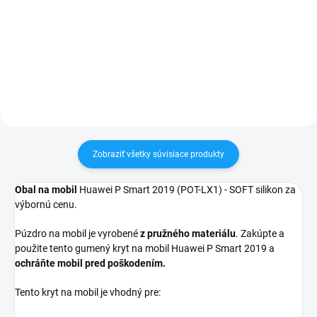
✅ Tovar skladom - posielame do
✅ Záruka 24 mesiacov✅ Doprava
24h✅ Doprava pri nákupe nad
pri nákupe nad 60€ ZDARMA✅
60€ ZDARMA✅ Zakúpený tovar je
Zakúpený tovar je možné do
možné do 30 dní vrátiť✅
30 dní vrátiť✅ Perfektná ochrana
Vynikajúca ochrana displeja pred
mobilu pred poškodením
poškodením
Zobraziť všetky súvisiace produkty
Obal na mobil
Huawei P Smart 2019 (POT-LX1) - SOFT silikon za
výbornú cenu.
Púzdro na mobil je vyrobené
z pružného materiálu
. Zakúpte a
použite tento gumený kryt na mobil Huawei P Smart 2019 a
ochráňte mobil pred poškodením.
Tento kryt na mobil je vhodný pre: