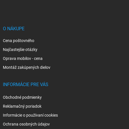
á
p
ä
t
i
O NÁKUPE
e
Cena poštovného
Najčastejšie otázky
Oprava mobilov - cena
Montáž zakúpených dielov
INFORMÁCIE PRE VÁS
Obchodné podmienky
Reklamačný poriadok
Informácie o používaní cookies
Ochrana osobných údajov