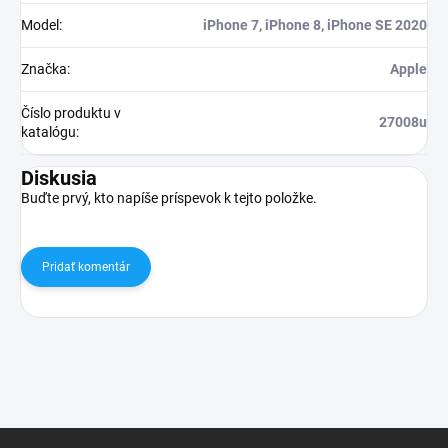
Model
:
iPhone 7, iPhone 8, iPhone SE 2020
Značka
:
Apple
Číslo produktu v
27008u
katalógu
:
Diskusia
Buďte prvý, kto napíše príspevok k tejto položke.
Pridať komentár
Z