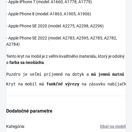
- Apple iPhone 7 (model:
A1660, A1778, A1779)
- Apple Phone 8 (model:
A1863, A1905, A1906)
- Apple Phone SE 2020 (model:
A2275, A2298, A2296)
- Apple Phone SE 2022 (model: A2783, A2595, A2785, A2782,
A2784)
Tento kryt na mobil je z veľmi kvalitného materiálu, ktorý je odolný
a
farba sa neošúcha
.
Puzdro je veľmi príjemné na dotyk a 
má jemnú matnú te
Kryt na mobil má 
funkčné výrezy
 na zásuvku nabíjačky,
Dodatočné parametre
Kategória
:
Obal na mobil