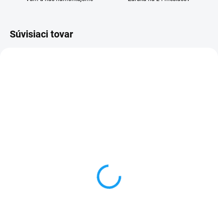
Súvisiaci tovar
SKLADOM
SKLADOM
Ochranné sklo iPhone 7 /
Otváracie knižkové
iPhone 8 / iPhone SE
puzdro iPhone 7 / iPhone
2020
8 / iPhone SE 2020
3,90 €
5,99 €
Do košíka
Detail