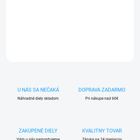
✅
Záruka 24 mesiacov
✅ Doprava
pri nákupe
nad 60€ ZDARMA
✅
Zakúpený tovar je možné
do 30 dní vrátiť
✅ Perfektná
ochrana
mobilu
pred poškodením
DETAILNÉ INFORMÁCIE
OPÝTAŤ SA
STRÁŽIŤ
U NÁS SA NEČAKÁ
DOPRAVA ZADARMO
Náhradné diely skladom
Pri nákupe nad 60€
ZAKÚPENÉ DIELY
KVALITNY TOVAR
Vám u nás namontujeme
Záruka na 24 mesiacov