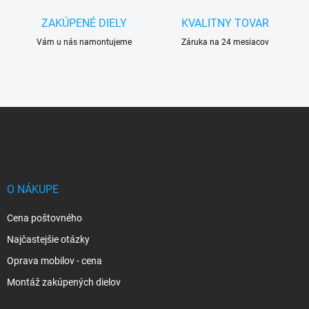
ZAKÚPENÉ DIELY
KVALITNY TOVAR
Vám u nás namontujeme
Záruka na 24 mesiacov
Z
á
p
ä
t
i
O NÁKUPE
e
Cena poštovného
Najčastejšie otázky
Oprava mobilov - cena
Montáž zakúpených dielov