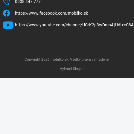
0908 447 777
https://www.facebook.com/mobilko.sk
https://www.youtube.com/channel/UCrK2p3wDmn4ijUdtxcC84
Copyright 2026
mobilko.sk
. Všetky práva vyhradené.
Vytvoril Shoptet