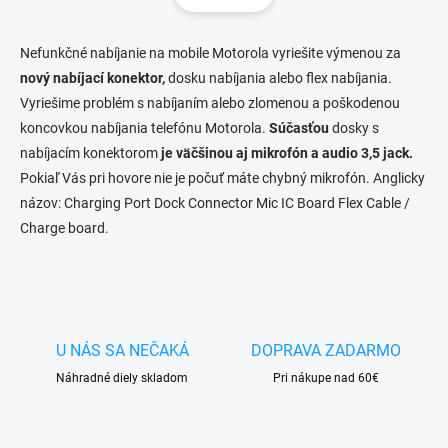
á
d
n
a
k
c
Nefunkčné nabíjanie na mobile Motorola vyriešite výmenou za
o
i
nový nabíjací konektor,
dosku nabíjania alebo flex nabíjania.
e
v
Vyriešime problém s nabíjaním alebo zlomenou a poškodenou
p
a
koncovkou nabíjania telefónu Motorola.
r
Súčasťou
dosky s
n
v
nabíjacím konektorom
je väčšinou aj mikrofón a audio 3,5 jack.
i
k
Pokiaľ Vás pri hovore nie je počuť máte chybný mikrofón. Anglicky
e
y
názov:
Charging Port Dock Connector Mic IC Board Flex Cable /
v
ý
Charge board.
p
i
s
u
U NÁS SA NEČAKÁ
DOPRAVA ZADARMO
Náhradné diely skladom
Pri nákupe nad 60€