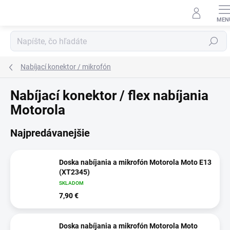
Prejsť
na
obsah
Hľadať
Nabíjací konektor / mikrofón
Nabíjací konektor / flex nabíjania
Motorola
Najpredávanejšie
Doska nabíjania a mikrofón Motorola Moto E13
(XT2345)
SKLADOM
7,90 €
Doska nabíjania a mikrofón Motorola Moto