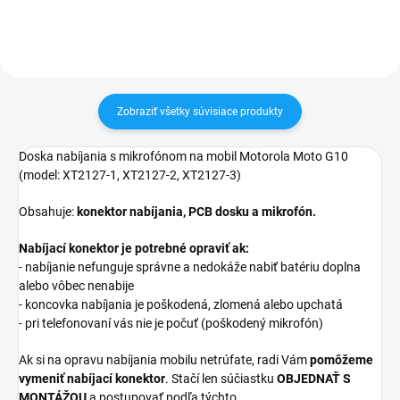
Zobraziť všetky súvisiace produkty
Doska nabíjania s mikrofónom na mobil Motorola Moto G10
(model:
XT2127-1, XT2127-2, XT2127-3
)
Obsahuje:
konektor nabíjania, PCB dosku a mikrofón.
Nabíjací konektor je potrebné opraviť ak:
- nabíjanie nefunguje správne a nedokáže nabiť batériu doplna
alebo vôbec nenabije
- koncovka nabíjania je poškodená, zlomená alebo upchatá
- pri telefonovaní vás nie je počuť (poškodený mikrofón)
Ak si na opravu nabíjania mobilu netrúfate, radi Vám
pomôžeme
vymeniť nabíjací konektor
. Stačí len súčiastku
OBJEDNAŤ S
MONTÁŽOU
a postupovať podľa týchto