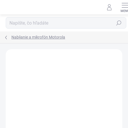
Prejsť
na
obsah
Hľadať
Nabíjanie a mikrofón Motorola
Neohodnotené
Podrobnosti hodnotenia