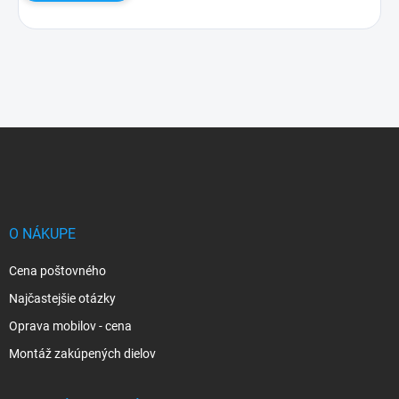
Z
á
p
ä
t
i
O NÁKUPE
e
Cena poštovného
Najčastejšie otázky
Oprava mobilov - cena
Montáž zakúpených dielov