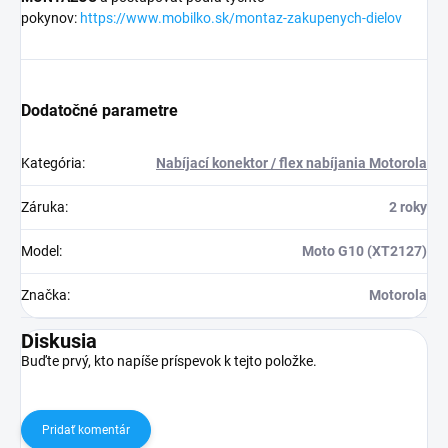
pokynov:
https://www.mobilko.sk/montaz-zakupenych-dielov
Dodatočné parametre
Kategória
:
Nabíjací konektor / flex nabíjania Motorola
Záruka
:
2 roky
Model
:
Moto G10 (XT2127)
Značka
:
Motorola
Diskusia
Buďte prvý, kto napíše príspevok k tejto položke.
Pridať komentár