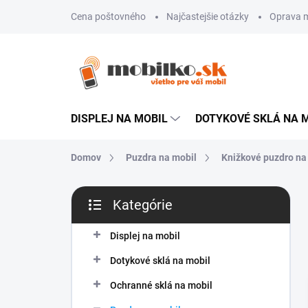
Prejsť
Cena poštovného
Najčastejšie otázky
Oprava m
na
obsah
DISPLEJ NA MOBIL
DOTYKOVÉ SKLÁ NA 
Domov
Puzdra na mobil
Knižkové puzdro na
B
Kategórie
o
Preskočiť
č
kategórie
n
Displej na mobil
ý
Dotykové sklá na mobil
p
a
Ochranné sklá na mobil
n