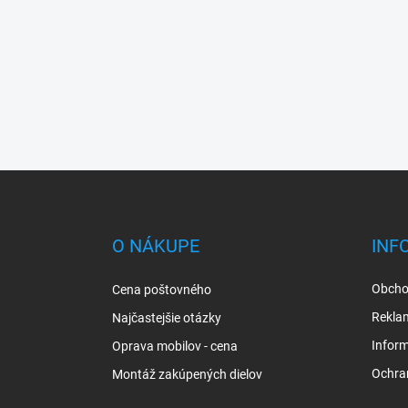
Z
á
p
ä
O NÁKUPE
INF
t
i
Obcho
Cena poštovného
e
Rekla
Najčastejšie otázky
Inform
Oprava mobilov - cena
Ochra
Montáž zakúpených dielov