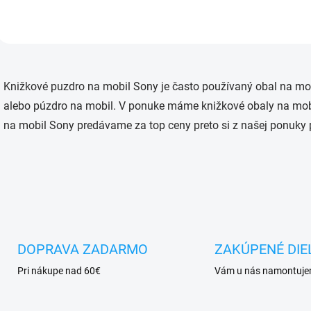
pred poškodením
O
v
Knižkové puzdro na mobil Sony je často používaný obal na mobi
l
á
alebo púzdro na mobil. V ponuke máme knižkové obaly na mobil
d
na mobil Sony predávame za top ceny preto si z našej ponuky 
a
c
i
e
p
r
v
k
y
v
DOPRAVA ZADARMO
ZAKÚPENÉ DIE
ý
Pri nákupe nad 60€
Vám u nás namontuj
p
i
s