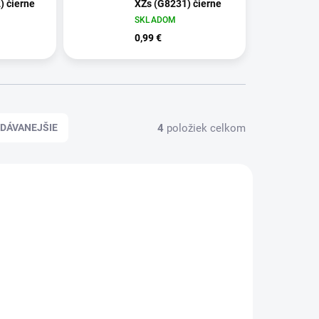
) čierne
XZs (G8231) čierne
SKLADOM
0,99 €
4
položiek celkom
DÁVANEJŠIE