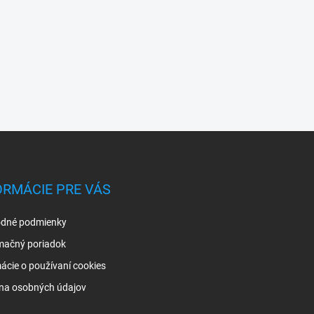
u
ORMÁCIE PRE VÁS
dné podmienky
mačný poriadok
ácie o používaní cookies
na osobných údajov