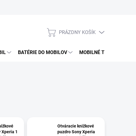
PRÁZDNY KOŠÍK
NÁKUPNÝ
KOŠÍK
BIL
BATÉRIE DO MOBILOV
MOBILNÉ TELEFÓNY
nižkové
Otváracie knižkové
 Xperia 1
puzdro Sony Xperia