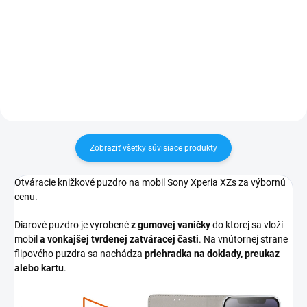
✅ Záruka 24 mesiacov✅ Doprava
60€ ZDARMA✅ Zakúpený tovar je
pri nákupe nad 60€ ZDARMA✅
možné do 30 dní vrátiť✅
Zakúpený tovar je možné do
Vynikajúca ochrana displeja pred
30 dní vrátiť✅ Tovar skladom -
poškodením
odosielame ihneď po objednaní
Zobraziť všetky súvisiace produkty
Otváracie knižkové puzdro na mobil Sony Xperia XZs za výbornú
cenu.
Diarové puzdro je vyrobené
z gumovej vaničky
do ktorej sa vloží
mobil
a vonkajšej tvrdenej zatváracej časti
. Na vnútornej strane
flipového puzdra sa nachádza
priehradka na doklady, preukaz
alebo kartu
.