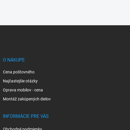
Z
á
p
ä
t
i
O NÁKUPE
e
Cena poštovného
Najčastejšie otázky
Oprava mobilov - cena
Montáž zakúpených dielov
INFORMÁCIE PRE VÁS
Obchodné podmienky