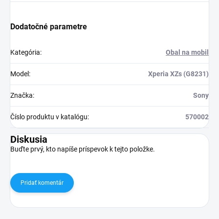
Dodatočné parametre
Kategória
:
Obal na mobil
Model
:
Xperia XZs (G8231)
Značka
:
Sony
Číslo produktu v katalógu
:
570002
Diskusia
Buďte prvý, kto napíše príspevok k tejto položke.
Pridať komentár