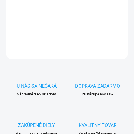
✅
Záruka 24 mesiacov
✅ Doprava
pri nákupe
nad 60€ ZDARMA
✅
Zakúpený tovar je možné
do 30 dní vrátiť
✅ Perfektná
ochrana
mobilu
pred poškodením
DETAILNÉ INFORMÁCIE
OPÝTAŤ SA
STRÁŽIŤ
U NÁS SA NEČAKÁ
DOPRAVA ZADARMO
Náhradné diely skladom
Pri nákupe nad 60€
ZAKÚPENÉ DIELY
KVALITNY TOVAR
Vám u nás namontujeme
Záruka na 24 mesiacov