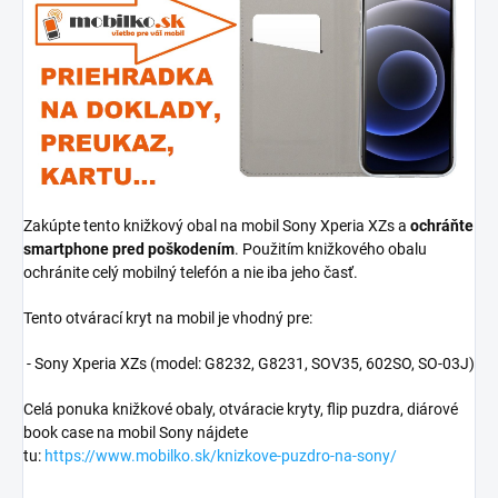
Zakúpte tento knižkový obal na mobil Sony Xperia XZs a
ochráňte
smartphone pred poškodením
. Použitím knižkového obalu
ochránite celý mobilný telefón a nie iba jeho časť.
Tento otvárací kryt na mobil je vhodný pre:
- Sony Xperia XZs (model:
G8232, G8231, SOV35, 602SO, SO-03J
)
Celá ponuka knižkové obaly, otváracie kryty, flip puzdra, diárové
book case na mobil Sony nájdete
tu:
https://www.mobilko.sk/knizkove-puzdro-na-sony/