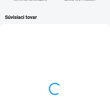
Súvisiaci tovar
SKLADOM
VYPREDANÉ
Ochranné sklo Sony
Forcell sieťový adaptér /
Xperia XZs (G8231)
nabíjačka s 2x USB +
kábel type C
1 €
6,99 €
Do košíka
Detail
✅ Tovar skladom - posielame do
24h✅ Doprava pri nákupe nad