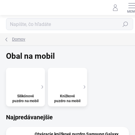
Prejsť
na
obsah
Hľadať
Domov
Obal na mobil
Silikónové
Knižkové
puzdro na mobil
puzdro na mobil
Najpredávanejšie
Otváracie knižkové puzdro Samsung Galaxy