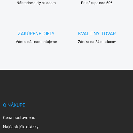
Náhradné diely skladom
Pri nákupe nad 60€
ZAKÚPENÉ DIELY
KVALITNY TOVAR
Vám u nás namontujeme
Záruka na 24 mesiacov
Z
á
p
ä
t
i
O NÁKUPE
e
Cena poštovného
Najčastejšie otázky