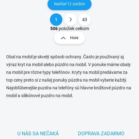
Načítať 12 ďalších
1
43
O
S
v
t
506
položiek celkom
l
r
Hore
á
á
d
n
a
k
c
Obal na mobil je skvelý spôsob ochrany. Často je používaný aj
o
i
výraz kryt na mobil alebo púzdro na mobil. V ponuke máme obaly
e
v
na mobil pre rôzne typy telefónov. Kryty na mobil predávame za
p
a
top ceny preto si z našej ponuky púzdra na mobil vyberie každý.
r
n
v
Najobľúbenejšie puzdra na telefóny sú hlavne knižkové púzdro na
i
k
mobil a silikónové puzdro na mobil.
e
y
v
ý
p
i
s
U NÁS SA NEČAKÁ
u
DOPRAVA ZADARMO