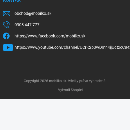
KONTAKT
obchod
@
mobilko.sk
0908 447 777
https://www.facebook.com/mobilko.sk
https://www.youtube.com/channel/UCrK2p3wDmn4ijUdtxcC84
Copyright 2026
mobilko.sk
. Všetky práva vyhradené.
Vytvoril Shoptet