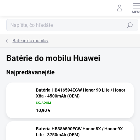
Prejsť
na
obsah
Hľadať
Batérie do mobilov
Batérie do mobilu Huawei
Najpredávanejšie
Batéria HB416594EGW Honor 90 Lite / Honor
X8a - 4500mAh (OEM)
SKLADOM
10,90 €
Batéria HB386590ECW Honor 8X / Honor 9X
Lite - 3750mAh (OEM)