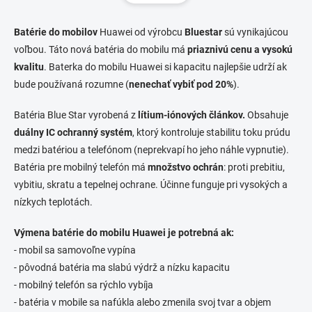
á
d
n
a
k
c
Batérie do mobilov
Huawei od výrobcu
Bluestar
sú vynikajúcou
o
i
voľbou. Táto nová batéria do mobilu má
priaznivú cenu a vysokú
e
v
kvalitu
. Baterka do mobilu Huawei si kapacitu najlepšie udrží ak
p
a
bude používaná rozumne (
nenechať vybiť pod 20%
r
).
n
v
i
k
Batéria Blue Star vyrobená z
lítium-iónových článkov.
Obsahuje
e
y
duálny IC ochranný systém
, ktorý kontroluje stabilitu toku prúdu
v
medzi batériou a telefónom (neprekvapí ho jeho náhle vypnutie).
ý
p
Batéria pre mobilný telefón má
množstvo ochrán
: proti prebitiu,
i
vybitiu, skratu a tepelnej ochrane. Účinne funguje pri vysokých a
s
nízkych teplotách.
u
Výmena batérie do mobilu Huawei je potrebná ak:
- mobil sa samovoľne vypína
- pôvodná batéria ma slabú výdrž a nízku kapacitu
- mobilný telefón sa rýchlo vybíja
- batéria v mobile sa nafúkla alebo zmenila svoj tvar a objem