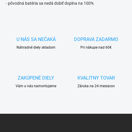
- pôvodná batéria sa nedá dobiť doplna na 100%
U NÁS SA NEČAKÁ
DOPRAVA ZADARMO
Náhradné diely skladom
Pri nákupe nad 60€
ZAKÚPENÉ DIELY
KVALITNY TOVAR
Vám u nás namontujeme
Záruka na 24 mesiacov
Z
á
p