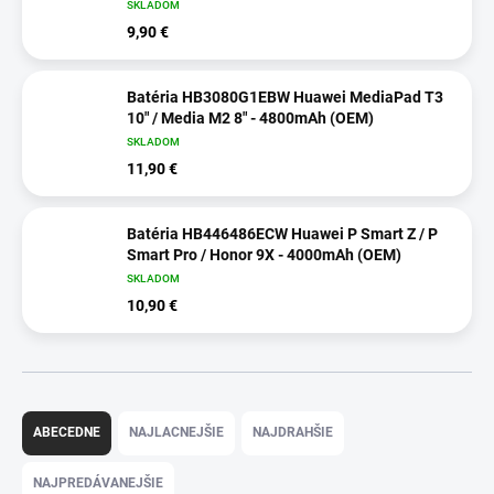
SKLADOM
9,90 €
Batéria HB3080G1EBW Huawei MediaPad T3
10" / Media M2 8" - 4800mAh (OEM)
SKLADOM
11,90 €
Batéria HB446486ECW Huawei P Smart Z / P
Smart Pro / Honor 9X - 4000mAh (OEM)
SKLADOM
10,90 €
R
a
ABECEDNE
NAJLACNEJŠIE
NAJDRAHŠIE
d
e
NAJPREDÁVANEJŠIE