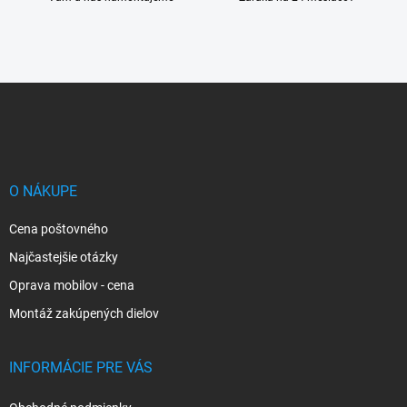
Z
á
p
ä
t
i
O NÁKUPE
e
Cena poštovného
Najčastejšie otázky
Oprava mobilov - cena
Montáž zakúpených dielov
INFORMÁCIE PRE VÁS