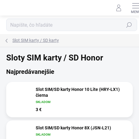
Prejsť
na
obsah
Hľadať
Slot SIM karty / SD karty
Sloty SIM karty / SD Honor
Najpredávanejšie
Slot SIM/SD karty Honor 10 Lite (HRY-LX1)
čierna
SKLADOM
3 €
Slot SIM/SD karty Honor 8X (JSN-L21)
SKLADOM