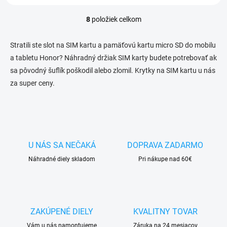
8
položiek celkom
O
v
l
Stratili ste slot na SIM kartu a pamäťovú kartu micro SD do mobilu
á
a tabletu Honor? Náhradný držiak SIM karty budete potrebovať ak
d
sa pôvodný šuflík poškodil alebo zlomil. Krytky na SIM kartu u nás
a
c
za super ceny.
i
e
p
r
v
k
U NÁS SA NEČAKÁ
DOPRAVA ZADARMO
y
v
Náhradné diely skladom
Pri nákupe nad 60€
ý
p
i
s
u
ZAKÚPENÉ DIELY
KVALITNY TOVAR
Vám u nás namontujeme
Záruka na 24 mesiacov