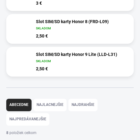
3 €
Slot SIM/SD karty Honor 8 (FRD-L09)
SKLADOM
2,50 €
Slot SIM/SD karty Honor 9 Lite (LLD-L31)
SKLADOM
2,50 €
R
a
ABECEDNE
NAJLACNEJŠIE
NAJDRAHŠIE
d
e
NAJPREDÁVANEJŠIE
n
i
8
položiek celkom
e