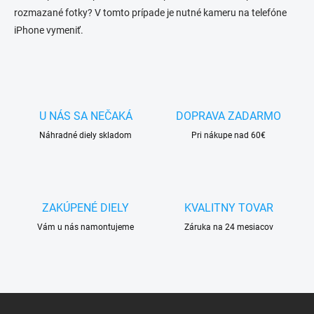
e
v
rozmazané fotky? V tomto prípade je nutné kameru na telefóne
p
a
iPhone vymeniť.
r
n
v
i
k
e
y
v
ý
p
U NÁS SA NEČAKÁ
DOPRAVA ZADARMO
i
Náhradné diely skladom
Pri nákupe nad 60€
s
u
ZAKÚPENÉ DIELY
KVALITNY TOVAR
Vám u nás namontujeme
Záruka na 24 mesiacov
Z