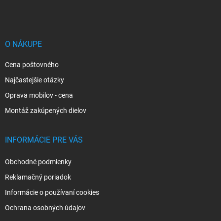
á
p
ä
t
i
O NÁKUPE
e
Cena poštovného
Najčastejšie otázky
Oprava mobilov - cena
Montáž zakúpených dielov
INFORMÁCIE PRE VÁS
Obchodné podmienky
Reklamačný poriadok
Informácie o používaní cookies
Ochrana osobných údajov