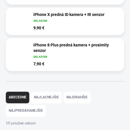
iPhone X predná ID kamera + IR senzor
SKLADOM
9,90 €
iPhone 8 Plus predná kamera + proximity
senzor
SKLADOM
7,90 €
R
a
ABECEDNE
NAJLACNEJŠIE
NAJDRAHŠIE
d
e
NAJPREDÁVANEJŠIE
n
i
17
položiek celkom
e