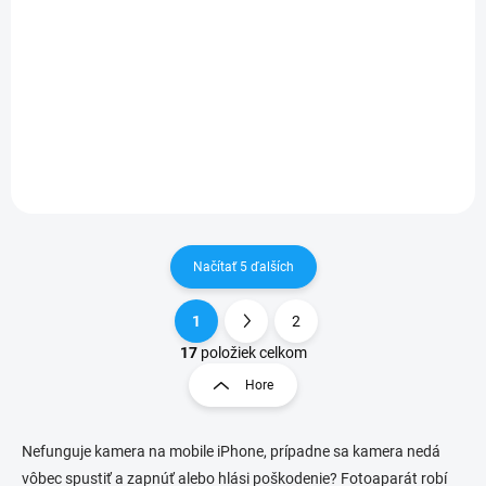
7,90 €
Detail
✅ Záruka 24 mesiacov✅ Doprava pri nákupe nad 60€ ZDARMA✅
Zakúpený tovar je možné do 30 dní vrátiť✅ Možnosť nechať zakúpený
diel namontovať
Načítať 5 ďalších
1
2
O
S
v
t
17
položiek celkom
l
r
Hore
á
á
d
n
a
k
c
Nefunguje kamera na mobile iPhone, prípadne sa kamera nedá
o
i
vôbec spustiť a zapnúť alebo hlási poškodenie? Fotoaparát robí