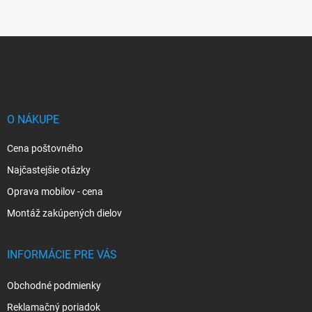
Z
á
p
ä
t
i
O NÁKUPE
e
Cena poštovného
Najčastejšie otázky
Oprava mobilov - cena
Montáž zakúpených dielov
INFORMÁCIE PRE VÁS
Obchodné podmienky
Reklamačný poriadok