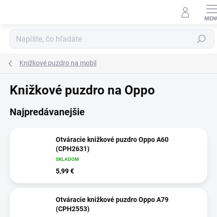
Prejsť
na
obsah
Hľadať
Knižkové puzdro na mobil
Knižkové puzdro na Oppo
Najpredávanejšie
Otváracie knižkové puzdro Oppo A60
(CPH2631)
SKLADOM
5,99 €
Otváracie knižkové puzdro Oppo A79
(CPH2553)