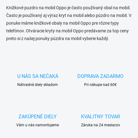
n
a
k
c
Knižkové puzdro na mobil Oppo je často používaný obal na mobil.
o
i
Často je používaný aj výraz kryt na mobil alebo púzdro na mobil. V
e
v
ponuke máme knižkové obaly na mobil Oppo pre rôzne typy
p
a
telefónov. Otváracie kryty na mobil Oppo predávame za top ceny
r
n
v
preto si z našej ponuky púzdra na mobil vyberie každý.
i
k
e
y
v
ý
p
i
U NÁS SA NEČAKÁ
DOPRAVA ZADARMO
s
u
Náhradné diely skladom
Pri nákupe nad 60€
ZAKÚPENÉ DIELY
KVALITNY TOVAR
Vám u nás namontujeme
Záruka na 24 mesiacov