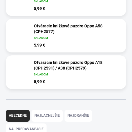
SKLADOM
5,99 €
Otváracie knižkové puzdro Oppo A58
(CPH2577)
SKLADOM
5,99 €
Otváracie knižkové puzdro Oppo A18
(CPH2591) / A38 (CPH2579)
SKLADOM
5,99 €
R
a
ABECEDNE
NAJLACNEJŠIE
NAJDRAHŠIE
d
e
NAJPREDÁVANEJŠIE