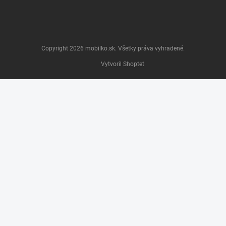
Copyright 2026
mobilko.sk
. Všetky práva vyhradené.
Vytvoril Shoptet