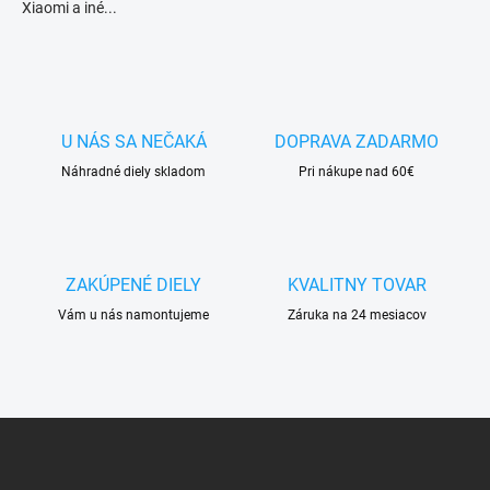
ý
Xiaomi a iné...
p
i
s
u
U NÁS SA NEČAKÁ
DOPRAVA ZADARMO
Náhradné diely skladom
Pri nákupe nad 60€
ZAKÚPENÉ DIELY
KVALITNY TOVAR
Vám u nás namontujeme
Záruka na 24 mesiacov
Z
á
p