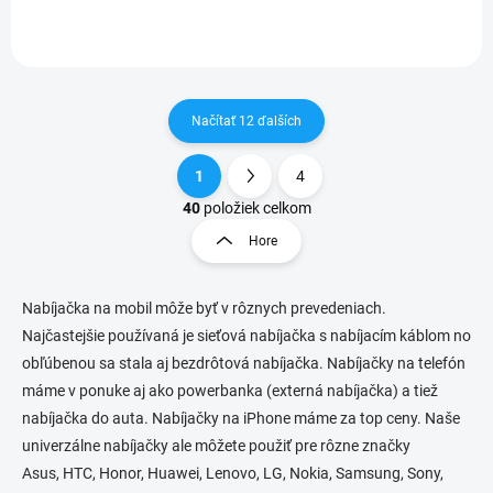
Načítať 12 ďalších
1
4
O
S
v
t
40
položiek celkom
l
r
Hore
á
á
d
n
a
k
c
Nabíjačka na mobil môže byť v rôznych prevedeniach.
o
i
Najčastejšie používaná je sieťová nabíjačka s nabíjacím káblom no
e
v
obľúbenou sa stala aj bezdrôtová nabíjačka. Nabíjačky na telefón
p
a
máme v ponuke aj ako powerbanka (externá nabíjačka) a tiež
r
n
v
nabíjačka do auta. Nabíjačky na iPhone máme za top ceny. Naše
i
k
univerzálne nabíjačky ale môžete použiť pre rôzne značky
e
y
Asus,
HTC, Honor, Huawei, Lenovo, LG, Nokia, Samsung, Sony,
v