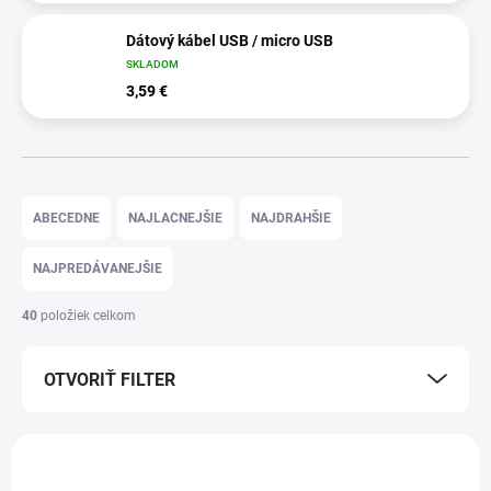
Dátový kábel USB / micro USB
SKLADOM
3,59 €
R
a
ABECEDNE
NAJLACNEJŠIE
NAJDRAHŠIE
d
e
NAJPREDÁVANEJŠIE
n
i
40
položiek celkom
e
p
OTVORIŤ FILTER
r
o
d
V
u
ý
k