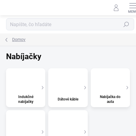
Prejsť
na
obsah
Hľadať
Domov
Nabíjačky
Indukčné
Nabíjačka do
Dátové káble
nabíjačky
auta