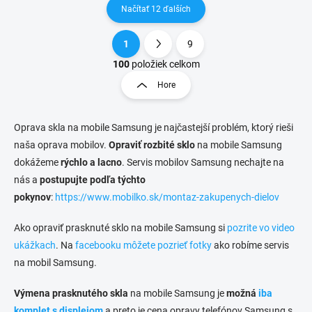
Načítať 12 ďalších
1
9
O
S
v
t
100
položiek celkom
l
r
Hore
á
á
d
n
a
k
c
Oprava skla na mobile Samsung
je najčastejší problém, ktorý rieši
o
i
naša oprava mobilov.
Opraviť rozbité sklo
na mobile Samsung
e
v
dokážeme
rýchlo a lacno
. Servis mobilov Samsung nechajte na
p
a
nás a
postupujte podľa týchto
r
n
v
pokynov
:
https://www.mobilko.sk/montaz-zakupenych-dielov
i
k
e
y
Ako opraviť prasknuté sklo na mobile Samsung si
pozrite vo video
v
ukážkach
. Na
facebooku môžete pozrieť fotky
ako robíme servis
ý
p
na mobil Samsung.
i
s
Výmena prasknutého skla
na mobile Samsung je
možná
iba
u
komplet s displejom
a preto je cena opravy telefónov Samsung s