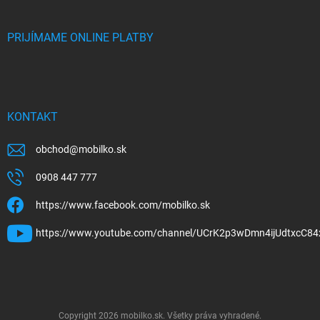
PRIJÍMAME ONLINE PLATBY
KONTAKT
obchod
@
mobilko.sk
0908 447 777
https://www.facebook.com/mobilko.sk
https://www.youtube.com/channel/UCrK2p3wDmn4ijUdtxcC84
Copyright 2026
mobilko.sk
. Všetky práva vyhradené.