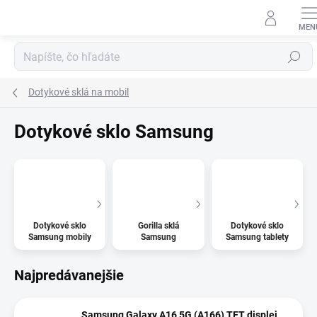
Prejsť
na
obsah
Hľadať
Dotykové sklá na mobil
Dotykové sklo Samsung
Dotykové sklo
Gorilla sklá
Dotykové sklo
Samsung mobily
Samsung
Samsung tablety
Najpredávanejšie
Samsung Galaxy A16 5G (A166) TFT displej