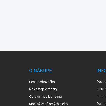
Z
á
p
ä
O NÁKUPE
INF
t
i
Obcho
Cena poštovného
e
Rekla
Najčastejšie otázky
Inform
Oprava mobilov - cena
Ochra
Montáž zakúpených dielov