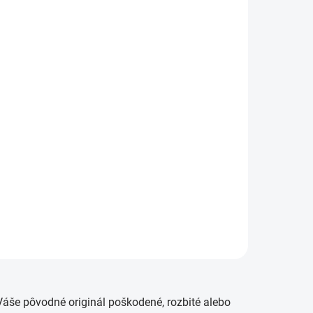
KLADOM
SKLADOM
msung
Sklo kamery Samsung
F)
Galaxy S20 FE (G780F)
4,50 €
etail
Detail
v✅
✅ Záruka 24 mesiacov✅
d 60€
Doprava pri nákupe nad 60€
var je
ZDARMA✅ Zakúpený tovar je
✅
možné do 30 dní vrátiť✅
ný diel
Možnosť nechať zakúpený diel
namontovať
áše pôvodné originál poškodené, rozbité alebo