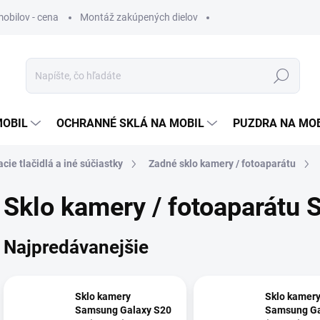
obilov - cena
Montáž zakúpených dielov
Hľadať
MOBIL
OCHRANNÉ SKLÁ NA MOBIL
PUZDRA NA MO
cie tlačidlá a iné súčiastky
Zadné sklo kamery / fotoaparátu
Sklo kamery / fotoaparátu
Najpredávanejšie
Sklo kamery
Sklo kamer
Samsung Galaxy S20
Samsung Ga