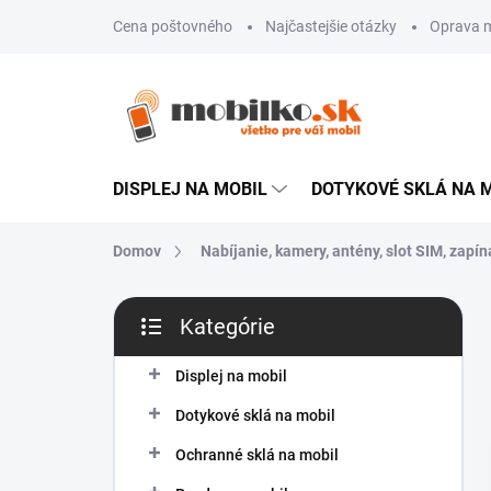
Prejsť
Cena poštovného
Najčastejšie otázky
Oprava m
na
obsah
DISPLEJ NA MOBIL
DOTYKOVÉ SKLÁ NA 
Domov
Nabíjanie, kamery, antény, slot SIM, zapína
B
Kategórie
o
Preskočiť
č
kategórie
n
Displej na mobil
ý
Dotykové sklá na mobil
p
a
Ochranné sklá na mobil
n