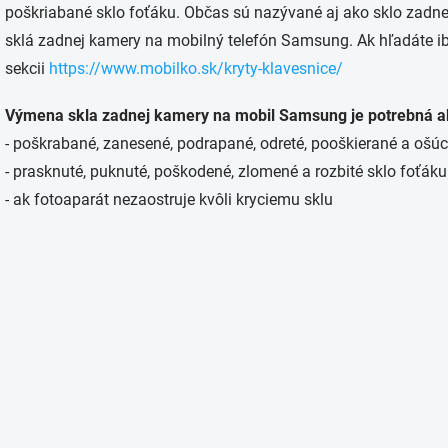
á
poškriabané sklo foťáku. Občas sú nazývané aj ako sklo zadne
d
sklá zadnej kamery na mobilný telefón Samsung. Ak hľadáte ib
a
c
sekcii
https://www.mobilko.sk/kryty-klavesnice/
i
e
Výmena skla zadnej kamery na mobil Samsung je potrebná a
p
r
- poškrabané, zanesené, podrapané, odreté, pooškierané a oš
v
- prasknuté, puknuté, poškodené, zlomené a rozbité sklo foťáku
k
y
- ak fotoaparát nezaostruje kvôli kryciemu sklu
v
ý
p
i
s
u