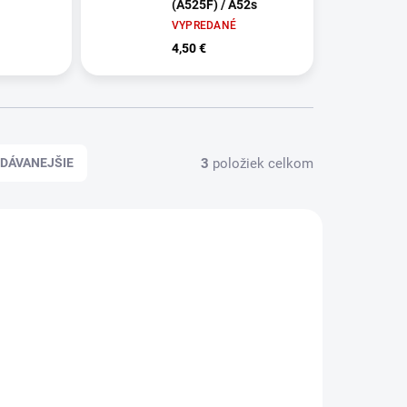
(A525F) / A52s
VYPREDANÉ
4,50 €
3
položiek celkom
DÁVANEJŠIE