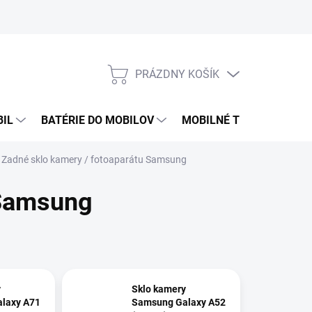
PRÁZDNY KOŠÍK
NÁKUPNÝ
KOŠÍK
BIL
BATÉRIE DO MOBILOV
MOBILNÉ TELEFÓNY
Zadné sklo kamery / fotoaparátu Samsung
 Samsung
y
Sklo kamery
laxy A71
Samsung Galaxy A52