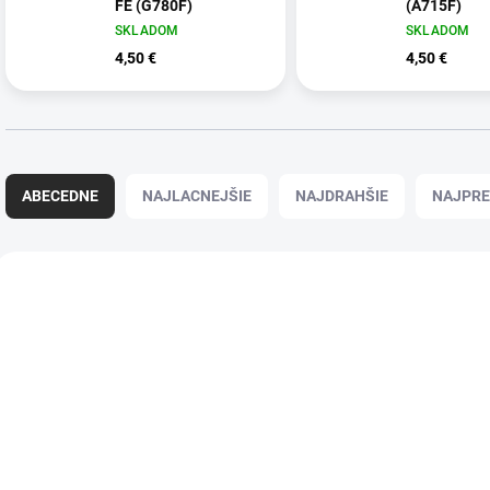
FE (G780F)
(A715F)
SKLADOM
SKLADOM
4,50 €
4,50 €
R
a
ABECEDNE
NAJLACNEJŠIE
NAJDRAHŠIE
NAJPRE
d
e
n
V
i
ý
e
p
p
i
r
s
o
p
d
r
u
o
k
d
t
u