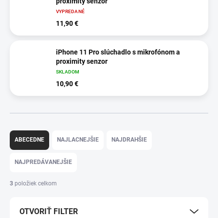
proximity senzor
VYPREDANÉ
11,90 €
iPhone 11 Pro slúchadlo s mikrofónom a
proximity senzor
SKLADOM
10,90 €
R
a
ABECEDNE
NAJLACNEJŠIE
NAJDRAHŠIE
d
e
NAJPREDÁVANEJŠIE
n
i
3
položiek celkom
e
p
OTVORIŤ FILTER
r