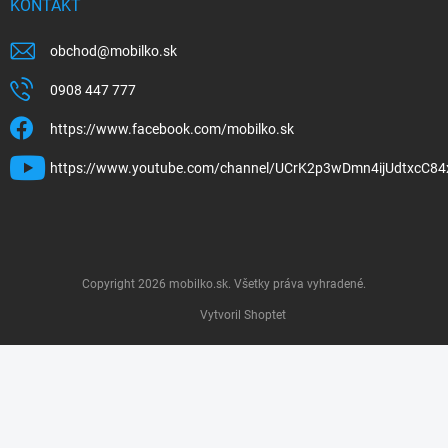
KONTAKT
obchod
@
mobilko.sk
0908 447 777
https://www.facebook.com/mobilko.sk
https://www.youtube.com/channel/UCrK2p3wDmn4ijUdtxcC84
Copyright 2026
mobilko.sk
. Všetky práva vyhradené.
Vytvoril Shoptet