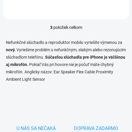
3
položiek celkom
O
v
l
Nefunkčné slúchadlo a reproduktor mobilu vyriešite výmenou za
á
nový.
Vyriešime problém s nefunkčným, slabým alebo rezonujúcim
d
slúchadlom telefónu.
Súčasťou slúchadla pre iPhone
a
je väčšinou
c
aj mikrofón.
Pokiaľ Vás pri hovore nie je počuť máte chybný
i
mikrofón. Anglicky názov:
Ear Speaker Flex Cable Proximity
e
Ambient Light Sensor
p
r
v
k
y
v
ý
p
i
U NÁS SA NEČAKÁ
DOPRAVA ZADARMO
s