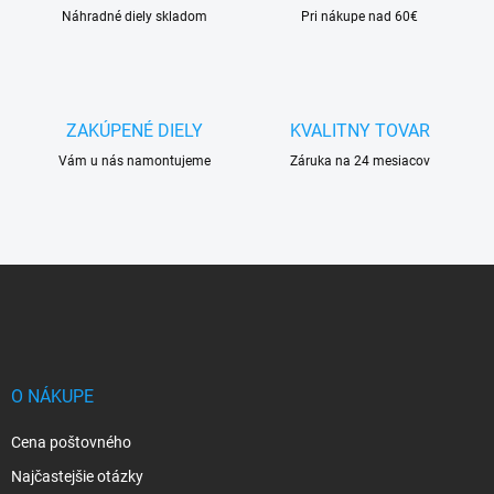
u
Náhradné diely skladom
Pri nákupe nad 60€
ZAKÚPENÉ DIELY
KVALITNY TOVAR
Vám u nás namontujeme
Záruka na 24 mesiacov
Z
á
p
ä
t
i
O NÁKUPE
e
Cena poštovného
Najčastejšie otázky