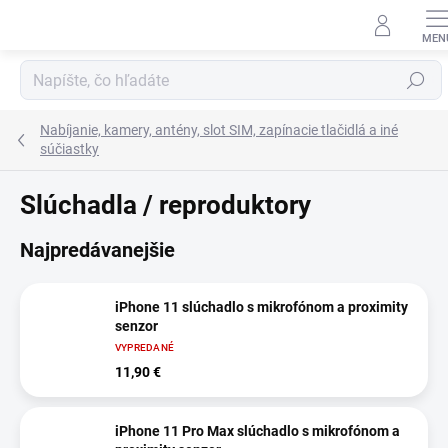
Prejsť
na
obsah
Hľadať
Nabíjanie, kamery, antény, slot SIM, zapínacie tlačidlá a iné
súčiastky
Slúchadla / reproduktory
Najpredávanejšie
iPhone 11 slúchadlo s mikrofónom a proximity
senzor
VYPREDANÉ
11,90 €
iPhone 11 Pro Max slúchadlo s mikrofónom a