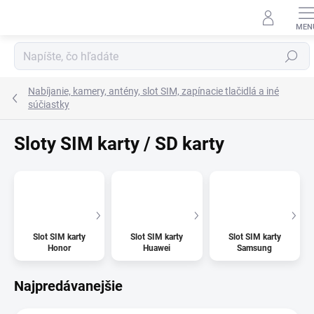
Prejsť
na
obsah
Hľadať
Nabíjanie, kamery, antény, slot SIM, zapínacie tlačidlá a iné
súčiastky
Sloty SIM karty / SD karty
Slot SIM karty
Slot SIM karty
Slot SIM karty
Honor
Huawei
Samsung
Najpredávanejšie