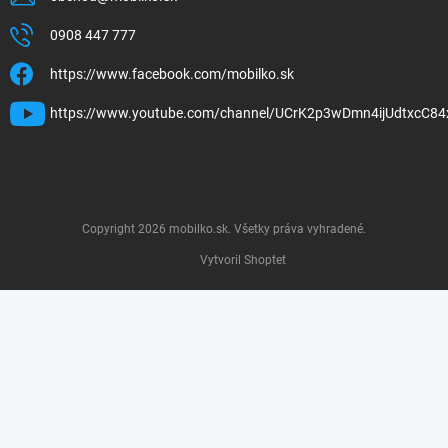
0908 447 777
https://www.facebook.com/mobilko.sk
https://www.youtube.com/channel/UCrK2p3wDmn4ijUdtxcC84
Copyright 2026
mobilko.sk
. Všetky práva vyhradené.
Vytvoril Shoptet