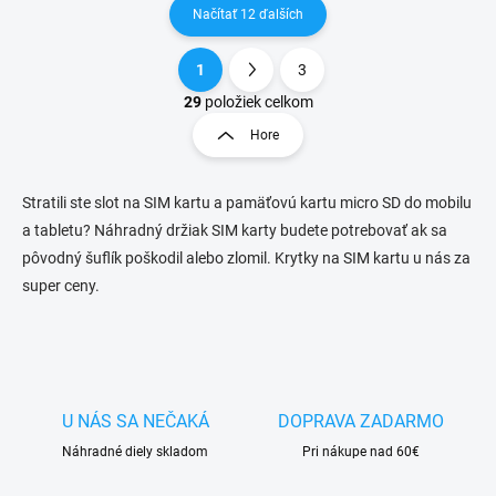
Načítať 12 ďalších
1
3
O
S
v
t
29
položiek celkom
l
r
Hore
á
á
d
n
a
k
c
Stratili ste slot na SIM kartu a pamäťovú kartu micro SD do mobilu
o
i
a tabletu? Náhradný držiak SIM karty budete potrebovať ak sa
e
v
pôvodný šuflík poškodil alebo zlomil. Krytky na SIM kartu u nás za
p
a
super ceny.
r
n
v
i
k
e
y
v
ý
p
U NÁS SA NEČAKÁ
DOPRAVA ZADARMO
i
Náhradné diely skladom
Pri nákupe nad 60€
s
u