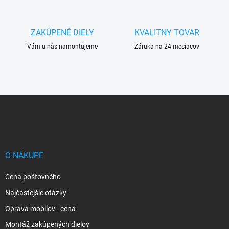
ZAKÚPENÉ DIELY
KVALITNY TOVAR
Vám u nás namontujeme
Záruka na 24 mesiacov
Z
á
p
ä
t
i
O NÁKUPE
e
Cena poštovného
Najčastejšie otázky
Oprava mobilov - cena
Montáž zakúpených dielov