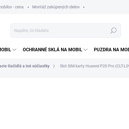
obilov - cena
Montáž zakúpených dielov
Hľadať
MOBIL
OCHRANNÉ SKLÁ NA MOBIL
PUZDRA NA MO
cie tlačidlá a iné súčiastky
Slot SIM karty Huawei P20 Pro (CLT-L0
otenia
ZNAČKA:
HUAWEI
2,50 €
2,03 € bez DPH
Jednotková
ZVOĽTE VARIANT
cena: