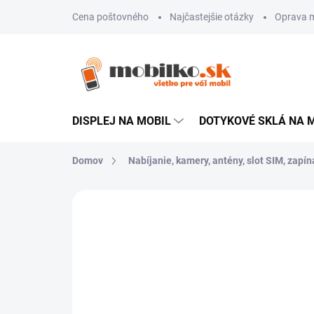
Prejsť
Cena poštovného
Najčastejšie otázky
Oprava m
na
obsah
DISPLEJ NA MOBIL
DOTYKOVÉ SKLÁ NA 
Domov
Nabíjanie, kamery, antény, slot SIM, zapína
Neohodnotené
Podrobnosti hodn