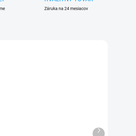
eme
Záruka na 24 mesiacov
ADOM
SKLADOM
Hlavný flex s nabíjaním
Huawei P20 Pro (CLT-
L09)
Ďalší
produkt