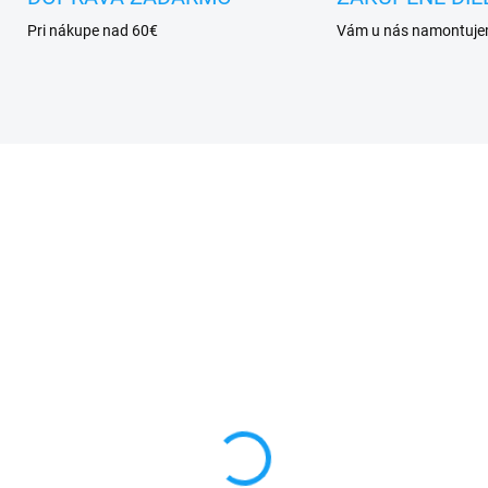
Pri nákupe nad 60€
Vám u nás namontuj
VYPREDANÉ
SKL
váracie knižkové
Zadný kryt batérie
zdro Huawei P20 Pro
Huawei P20 Pro (CLT-
T-L09) čierna
L29)