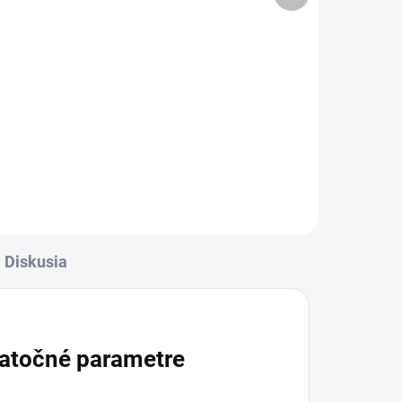
5,50 €
l
Detail
rava
✅ Záruka 24 mesiacov✅ Doprava
✅
pri nákupe nad 60€ ZDARMA✅
Zakúpený tovar je možné do
ť
30 dní vrátiť✅ Tovar skladom -
odosielame ihneď po objednaní
Diskusia
atočné parametre