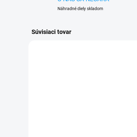
Náhradné diely skladom
Súvisiaci tovar
SKLADOM
Huawei P20 Pro (CLT-
Ot
L29) displej lcd +
pu
dotykové sklo (TFT
(CL
displej)