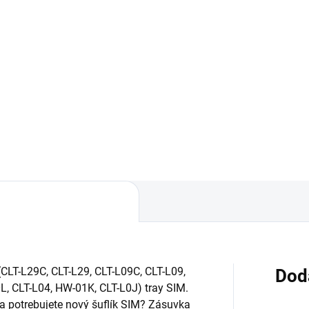
99 €
6,49 €
Detail
Detai
áruka 24 mesiacov✅ Doprava
✅ Záruka 24 mesiacov✅ Dop
 nákupe nad 60€ ZDARMA✅
pri nákupe nad 60€ ZDARMA
úpený tovar je možné do
Zakúpený tovar je možné do
dní vrátiť✅ Perfektná ochrana
30 dní vrátiť✅ Možnosť necha
ilu pred poškodením
zakúpený diel namontovať
(CLT-L29C, CLT-L29, CLT-L09C, CLT-L09,
Dod
L, CLT-L04, HW-01K, CLT-L0J) tray SIM.
 a potrebujete nový šuflík SIM? Zásuvka