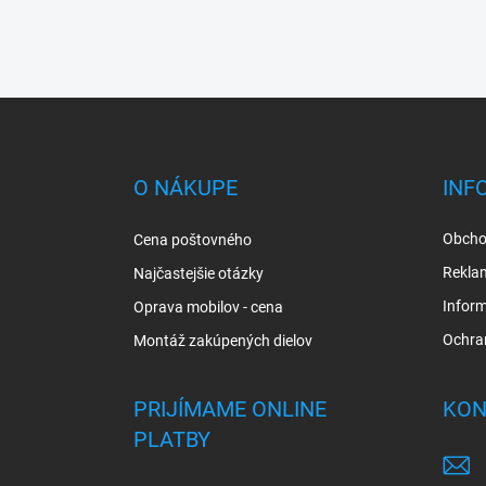
Z
á
p
ä
O NÁKUPE
INF
t
i
Obcho
Cena poštovného
e
Rekla
Najčastejšie otázky
Inform
Oprava mobilov - cena
Ochra
Montáž zakúpených dielov
PRIJÍMAME ONLINE
KON
PLATBY