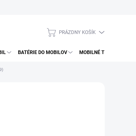
PRÁZDNY KOŠÍK
NÁKUPNÝ
KOŠÍK
BIL
BATÉRIE DO MOBILOV
MOBILNÉ TELEFÓNY
9)