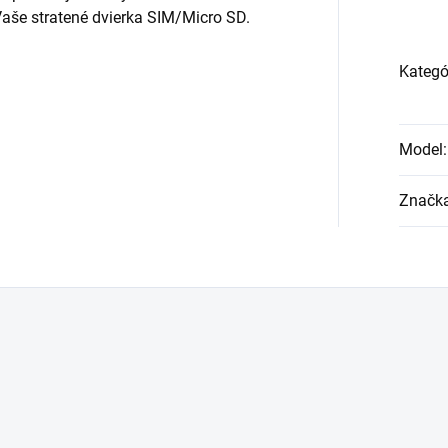
aše stratené dvierka SIM/Micro SD.
Kategó
Model
:
Značk