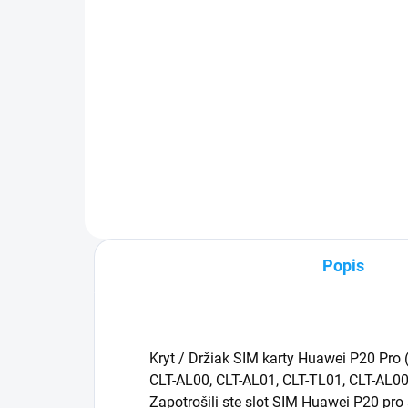
39,90 €
5,
Detail
✅ Záruka 24 mesiacov✅ Doprava
✅ Z
pri nákupe nad 60€ ZDARMA✅
pri
Zakúpený tovar je možné do
Zak
30 dní vrátiť✅ Možnosť nechať
30 
zakúpený diel namontovať
mob
Popis
Kryt / Držiak SIM karty Huawei P20 Pro 
CLT-AL00, CLT-AL01, CLT-TL01, CLT-AL00
Zapotrošili ste slot SIM Huawei P20 pro