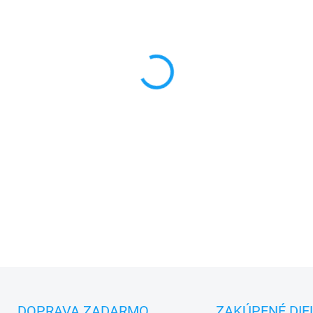
FARBA
MÔŽEME DORUČIŤ DO:
ZVOĽT
−
+
✅
Záruka 24 mesiacov
✅ Doprava
pri nákupe
nad 3
✅
Zakúpený tovar je možné
d
✅ Možnosť
nechať
zakúpený
DETAILNÉ INFORMÁCIE
DOPRAVA ZADARMO
ZAKÚPENÉ DIE