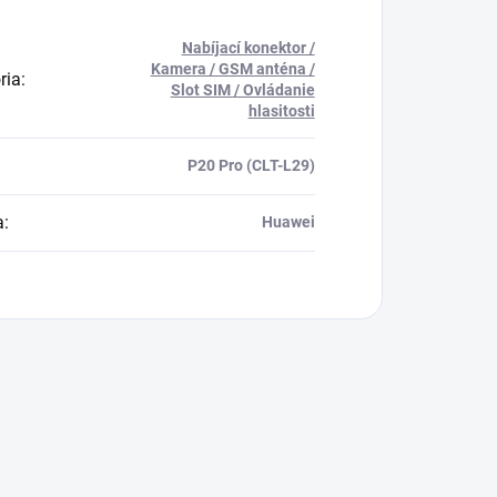
Nabíjací konektor /
Kamera / GSM anténa /
ria
:
Slot SIM / Ovládanie
hlasitosti
P20 Pro (CLT-L29)
a
:
Huawei