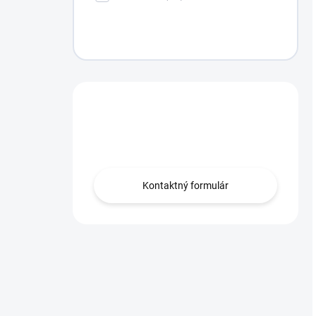
Máte otázku?
Obráťte sa na nás.
Kontaktný formulár