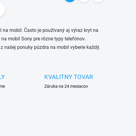
t
r
á
 na mobil. Často je používaný aj výraz kryt na
n
na mobil Sony pre rôzne typy telefónov.
k
 z našej ponuky púzdra na mobil vyberie každý.
o
v
a
n
LY
KVALITNY TOVAR
i
eme
Záruka na 24 mesiacov
e