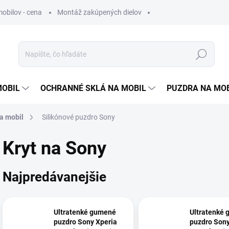
obilov - cena
Montáž zakúpených dielov
Hľadať
MOBIL
OCHRANNÉ SKLÁ NA MOBIL
PUZDRA NA MO
a mobil
Silikónové puzdro Sony
Kryt na Sony
Najpredávanejšie
Ultratenké gumené
Ultratenké
puzdro Sony Xperia
puzdro Sony