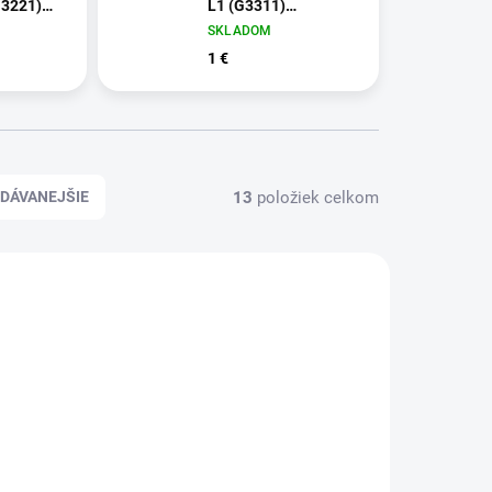
G3221)
L1 (G3311)
priesvitné
SKLADOM
1 €
13
položiek celkom
DÁVANEJŠIE