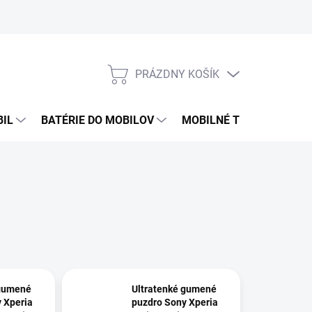
PRÁZDNY KOŠÍK
NÁKUPNÝ
KOŠÍK
BIL
BATÉRIE DO MOBILOV
MOBILNÉ TELEFÓNY
 gumené
Ultratenké gumené
 Xperia
puzdro Sony Xperia