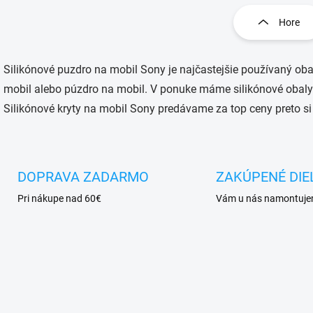
v
l
Hore
á
d
a
Silikónové puzdro na mobil Sony je najčastejšie používaný obal
c
i
mobil alebo púzdro na mobil. V ponuke máme silikónové obaly 
e
Silikónové kryty na mobil Sony predávame za top ceny preto si
p
r
v
k
y
DOPRAVA ZADARMO
ZAKÚPENÉ DIE
v
ý
Pri nákupe nad 60€
Vám u nás namontuj
p
i
s
u