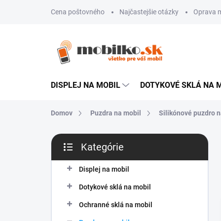
Prejsť
Cena poštovného
Najčastejšie otázky
Oprava m
na
obsah
DISPLEJ NA MOBIL
DOTYKOVÉ SKLÁ NA 
Domov
Puzdra na mobil
Silikónové puzdro n
B
Kategórie
o
Preskočiť
č
kategórie
n
Displej na mobil
ý
Dotykové sklá na mobil
p
a
Ochranné sklá na mobil
n