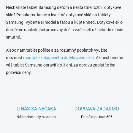
n
a
k
c
Nechali ste tablet Samsung deťom a nešťastne rozbili dotykové
o
i
sklo? Ponúkame lacné a kvalitné dotykové sklá na tablety
e
v
Samsung. Vyberte si model a farbu a kúpte hneď. Dotykové sklo
p
a
doručíme nasledujúci pracovný deň a vaše deti už nebudú dlhšie
r
n
v
smutné.
i
k
e
y
Alebo nám tablet pošlite a za rozumný poplatok využite
v
možnosť
montáže zakúpeného dotykového skla
. Ak nestihneme
ý
p
váš tablet Samsung opraviť do 3 dní, za opravu zaplatíte iba
i
polovicu ceny.
s
u
U NÁS SA NEČAKÁ
DOPRAVA ZADARMO
Náhradné diely skladom
Pri nákupe nad 60€