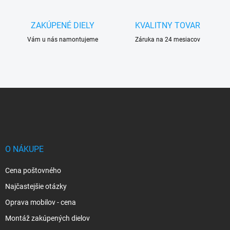
ZAKÚPENÉ DIELY
KVALITNY TOVAR
Vám u nás namontujeme
Záruka na 24 mesiacov
Z
á
p
ä
t
i
O NÁKUPE
e
Cena poštovného
Najčastejšie otázky
Oprava mobilov - cena
Montáž zakúpených dielov