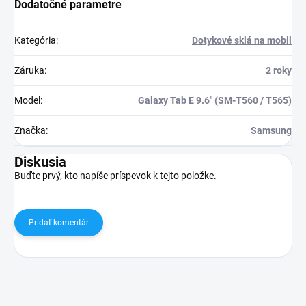
Dodatočné parametre
Kategória
:
Dotykové sklá na mobil
Záruka
:
2 roky
Model
:
Galaxy Tab E 9.6" (SM-T560 / T565)
Značka
:
Samsung
Diskusia
Buďte prvý, kto napíše príspevok k tejto položke.
Pridať komentár