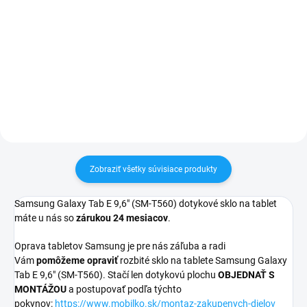
✅ Záruka 24 mesiacov✅ Doprava
pri nákupe nad 60€ ZDARMA✅
✅ Doprava pri nákupe nad 60€
Zakúpený tovar je možné do
ZDARMA✅ Zakúpený tovar je
30 dní vrátiť✅ Tovar skladom -
možné do 30 dní vrátiť✅ Tovar
odosielame ihneď po objednaní
skladom - odosielame ihneď po
objednaní
Zobraziť všetky súvisiace produkty
Samsung Galaxy Tab E 9,6" (SM-T560) dotykové sklo na tablet
máte u nás so
zárukou 24 mesiacov
.
Oprava tabletov Samsung je pre nás záľuba a radi
Vám
pomôžeme opraviť
rozbité sklo na tablete Samsung Galaxy
Tab E 9,6" (SM-T560). Stačí len dotykovú plochu
OBJEDNAŤ S
MONTÁŽOU
a postupovať podľa týchto
pokynov:
https://www.mobilko.sk/montaz-zakupenych-dielov