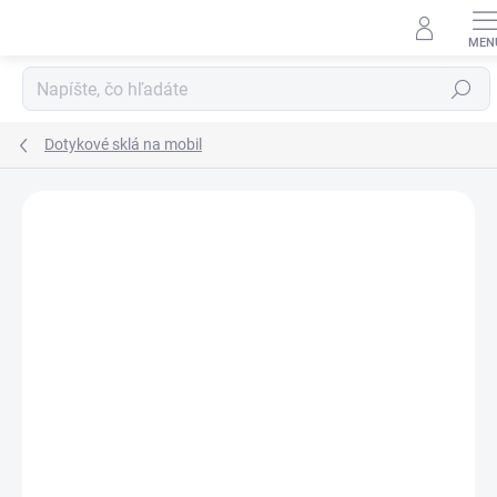
Prejsť
na
obsah
Hľadať
Dotykové sklá na mobil
Neohodnotené
Podrobnosti hodnotenia