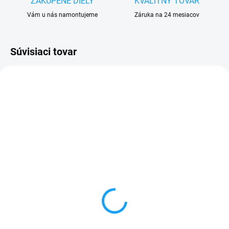
ZAKÚPENÉ DIELY
KVALITNY TOVAR
Vám u nás namontujeme
Záruka na 24 mesiacov
Súvisiaci tovar
VYPREDANÉ
SKLADOM
Sada skrutkovačov na
Lepidlo T-7000 na
opravu mobilu
dotykové sklá a LCD
displeje 15ml
3 €
5 €
Detail
Do košíka