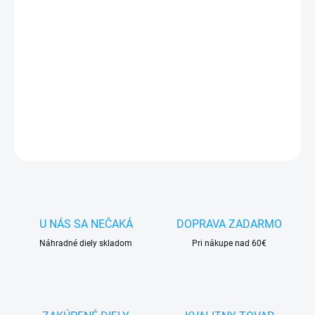
✅
Záruka 24 mesiacov
✅ Doprava
pri nákupe
nad 60€ ZDARMA
✅
Zakúpený tovar je možné
do 30 dní vrátiť
✅ Možnosť
nechať
zakúpený diel
namontovať
DETAILNÉ INFORMÁCIE
OPÝTAŤ SA
STRÁŽIŤ
U NÁS SA NEČAKÁ
DOPRAVA ZADARMO
Náhradné diely skladom
Pri nákupe nad 60€