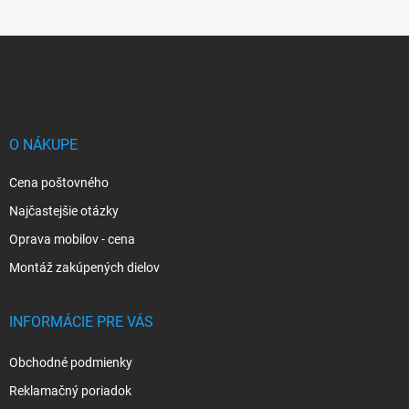
Z
á
p
ä
t
i
O NÁKUPE
e
Cena poštovného
Najčastejšie otázky
Oprava mobilov - cena
Montáž zakúpených dielov
INFORMÁCIE PRE VÁS
Obchodné podmienky
Reklamačný poriadok