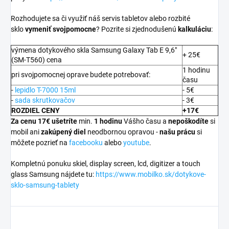
Rozhodujete sa či využiť náš servis tabletov alebo rozbité
sklo
vymeniť svojpomocne
? Pozrite si zjednodušenú
kalkuláciu
:
výmena dotykového skla Samsung Galaxy Tab E 9,6"
+ 25€
(SM-T560) cena
1 hodinu
pri svojpomocnej oprave budete potrebovať:
času
-
lepidlo T-7000 15ml
- 5€
-
sada skrutkovačov
- 3€
ROZDIEL CENY
+17€
Za cenu 17€ ušetríte
min.
1 hodinu
Vášho času a
nepoškodíte
si
mobil ani
zakúpený diel
neodbornou opravou -
našu prácu
si
môžete pozrieť na
facebooku
alebo
youtube
.
Kompletnú ponuku skiel, display screen, lcd, digitizer a touch
glass Samsung nájdete tu:
https://www.mobilko.sk/dotykove-
sklo-samsung-tablety