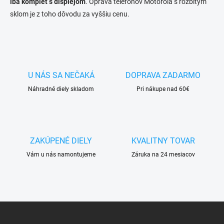
iba komplet s displejom
. Oprava telefónov Motorola s rozbitým
sklom je z toho dôvodu za vyššiu cenu.
U NÁS SA NEČAKÁ
DOPRAVA ZADARMO
Náhradné diely skladom
Pri nákupe nad 60€
ZAKÚPENÉ DIELY
KVALITNY TOVAR
Vám u nás namontujeme
Záruka na 24 mesiacov
Z
á