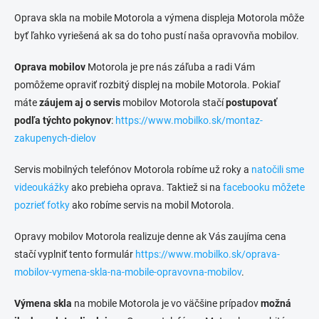
n
a
k
c
Oprava skla na mobile Motorola a výmena displeja Motorola môže
o
i
byť ľahko vyriešená ak sa do toho pustí naša opravovňa mobilov.
e
v
p
a
Oprava mobilov
Motorola je pre nás záľuba a radi Vám
r
n
pomôžeme opraviť rozbitý displej na mobile Motorola. Pokiaľ
v
i
k
máte
záujem aj o servis
mobilov Motorola stačí
postupovať
e
y
podľa týchto pokynov
:
https://www.mobilko.sk/montaz-
v
zakupenych-dielov
ý
p
i
Servis mobilných telefónov Motorola robíme už roky a
natočili sme
s
videoukážky
ako prebieha oprava. Taktiež si na
facebooku môžete
u
pozrieť fotky
ako robíme servis na mobil Motorola.
Opravy mobilov Motorola realizuje denne ak Vás zaujíma cena
stačí vyplniť tento formulár
https://www.mobilko.sk/oprava-
mobilov-vymena-skla-na-mobile-opravovna-mobilov
.
Výmena skla
na mobile Motorola je vo väčšine prípadov
možná