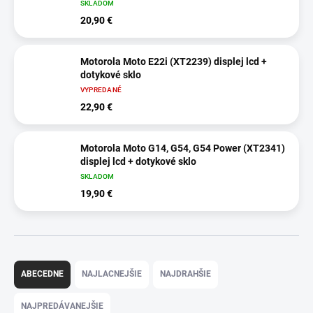
SKLADOM
20,90 €
Motorola Moto E22i (XT2239) displej lcd +
dotykové sklo
VYPREDANÉ
22,90 €
Motorola Moto G14, G54, G54 Power (XT2341)
displej lcd + dotykové sklo
SKLADOM
19,90 €
R
a
ABECEDNE
NAJLACNEJŠIE
NAJDRAHŠIE
d
e
NAJPREDÁVANEJŠIE