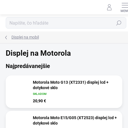
Prejsť
na
obsah
Hľadať
Displej na mobil
Displej na Motorola
Najpredávanejšie
Motorola Moto G13 (XT2331) displej lcd +
dotykové sklo
SKLADOM
20,90 €
Motorola Moto E15/G05 (XT2523) displej lcd +
dotykové sklo