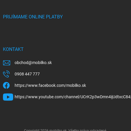
PRIJÍMAME ONLINE PLATBY
KONTAKT
obchod
@
mobilko.sk
0908 447 777
https://www.facebook.com/mobilko.sk
https://www.youtube.com/channel/UCrK2p3wDmn4ijUdtxcC84
Copyright 2026
mobilko.sk
. Všetky práva vyhradené.