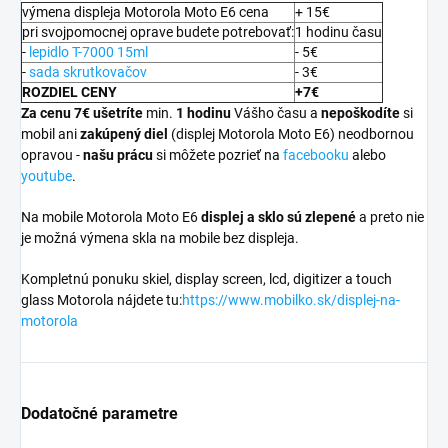
výmena displeja Motorola Moto E6 cena
+ 15€
pri svojpomocnej oprave budete potrebovať:
1 hodinu času
-
lepidlo T-7000 15ml
- 5€
-
sada skrutkovačov
- 3€
ROZDIEL CENY
+7€
Za cenu 7€ ušetríte
min.
1 hodinu
Vášho času a
nepoškodíte
si
mobil ani
zakúpený diel
(displej Motorola Moto E6) neodbornou
opravou -
našu prácu
si môžete pozrieť na
facebooku
alebo
youtube
.
Na mobile Motorola Moto E6
displej a
sklo sú zlepené
a preto nie
je možná výmena skla na mobile bez displeja.
Kompletnú ponuku skiel, display screen, lcd, digitizer a touch
glass Motorola nájdete tu:
https://www.mobilko.sk/displej-na-
motorola
Dodatočné parametre