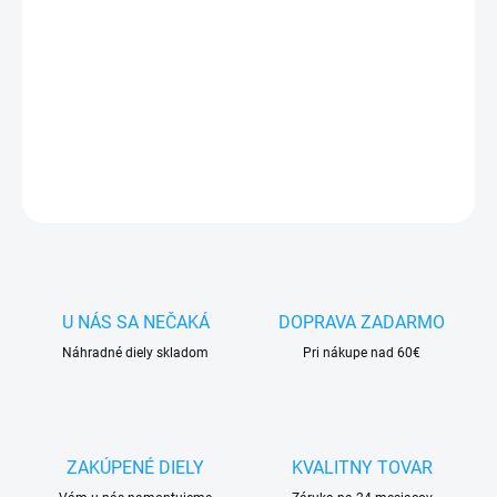
✅
Záruka 24 mesiacov
✅ Doprava
pri nákupe
nad 60€ ZDARMA
✅
Zakúpený tovar je možné
do 30 dní vrátiť
✅ Možnosť
nechať
zakúpený diel
namontovať
DETAILNÉ INFORMÁCIE
OPÝTAŤ SA
STRÁŽIŤ
U NÁS SA NEČAKÁ
DOPRAVA ZADARMO
Náhradné diely skladom
Pri nákupe nad 60€
ZAKÚPENÉ DIELY
KVALITNY TOVAR