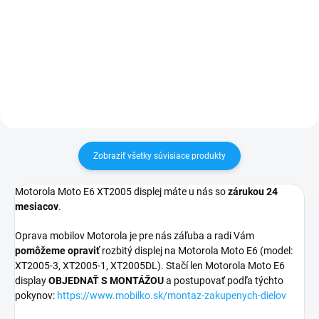
pri nákupe nad 60€ ZDARMA✅
✅ Doprava pri nákupe nad 60€
Zakúpený tovar je možné do
ZDARMA✅ Zakúpený tovar je
30 dní vrátiť✅ Tovar skladom -
možné do 30 dní vrátiť✅ Tovar
odosielame ihneď po objednaní
skladom - odosielame ihneď po
objednaní
Zobraziť všetky súvisiace produkty
Motorola Moto E6 XT2005 displej máte u nás so
zárukou 24
mesiacov
.
Oprava mobilov Motorola je pre nás záľuba a radi Vám
pomôžeme opraviť
rozbitý displej na Motorola Moto E6 (model:
XT2005-3, XT2005-1, XT2005DL
). Stačí len Motorola Moto E6
display
OBJEDNAŤ S MONTÁŽOU
a postupovať podľa týchto
pokynov:
https://www.mobilko.sk/montaz-zakupenych-dielov