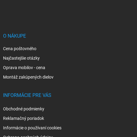
Z
á
p
ä
t
i
O NÁKUPE
e
Cena poštovného
Najčastejšie otázky
Oprava mobilov - cena
Montáž zakúpených dielov
INFORMÁCIE PRE VÁS
Obchodné podmienky
Reklamačný poriadok
Informácie o používaní cookies