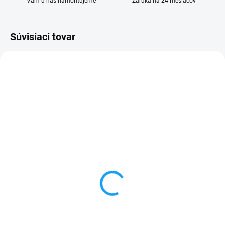
Vám u nás namontujeme
Záruka na 24 mesiacov
Súvisiaci tovar
VYPREDANÉ
SKLADOM
Sada skrutkovačov na
Lepidlo T-7000 na
opravu mobilu
dotykové sklá a LCD
displeje 15ml
3 €
5 €
Detail
Do košíka
✅ Záruka 24 mesiacov✅ Doprava