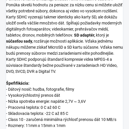
Ponúka skvelú hodnotu za peniaze: za nízku cenu si môžete uložiť
všetky potrebné súbory, dokonca aj video vo vysokom rozlíšení.
Karty SDHC vyzerajú takmer identicky ako karty SD, ale dokážu
uložiť oveľa väčšie množstvo dát. Spĺňajú požiadavky moderných
digitálnych fotoaparátov, videokamier, prehrávačov médií,
tabletov, dronov, mobilných telefónov.
SD adaptér,
ktorý je
súčasťou sady,
rozširuje možnosti aplikácie. Vďaka jednému
nákupu môžeme získať MicroSD a SD kartu súčasne. Vďaka nemu
budú prenosy súborov medzi zariadeniami ešte pohodlnejšie.
Karty SDHC podporujú štandard kompresie videa MPEG-4 a
súvisiace štandardy bežne používané v zariadeniach HD Video,
DVD, SVCD, DVR a Digital TV.
Špefifikácia:
- Dátový nosič: hudba, fotografie, filmy
- Vysokorýchlostný prenos dát
- Nízka spotreba energie: napätie 2,7V ~ 3,6V
- Pracovná teplota: 0 C až 60 C
- Skladovacia teplota: -22 C až 85 C
- Class 10 - zaručená minimálna rýchlosť prenosu dát 10 MB/s
- Rozmery: 11mm x 15mm x 1mm