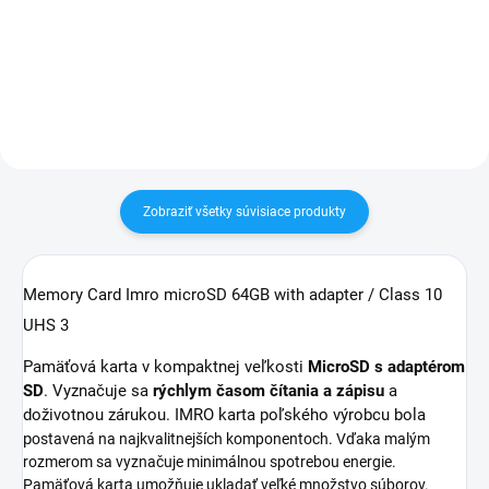
30 dní vrátiť✅ Tovar skladom -
30 dní vrátiť✅ Tovar skladom -
odosielame ihneď po objednaní
odosielame ihneď po objednaní
Zobraziť všetky súvisiace produkty
Memory Card Imro microSD 64GB with adapter / Class 10
UHS 3
Pamäťová karta v kompaktnej veľkosti
MicroSD s adaptérom
SD
. Vyznačuje sa
rýchlym časom čítania a zápisu
a
doživotnou zárukou. IMRO karta poľského výrobcu bola
p
ostavená na najkvalitnejších komponentoch. Vďaka malým
rozmerom sa vyznačuje minimálnou spotrebou energie.
Pamäťová karta umožňuje ukladať veľké množstvo súborov.