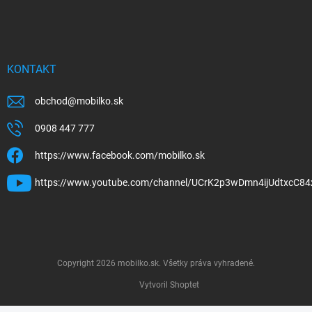
KONTAKT
obchod
@
mobilko.sk
0908 447 777
https://www.facebook.com/mobilko.sk
https://www.youtube.com/channel/UCrK2p3wDmn4ijUdtxcC84
Copyright 2026
mobilko.sk
. Všetky práva vyhradené.
Vytvoril Shoptet