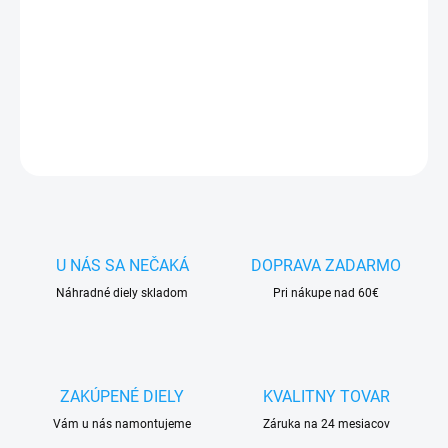
✅ Doprava
pri nákupe
nad 60€ ZDARMA
✅
Zakúpený tovar je možné
do 30 dní vrátiť
✅ Tovar
skladom
-
odosielame ihneď
po objednaní
DETAILNÉ INFORMÁCIE
OPÝTAŤ SA
STRÁŽIŤ
U NÁS SA NEČAKÁ
DOPRAVA ZADARMO
Náhradné diely skladom
Pri nákupe nad 60€
ZAKÚPENÉ DIELY
KVALITNY TOVAR
Vám u nás namontujeme
Záruka na 24 mesiacov