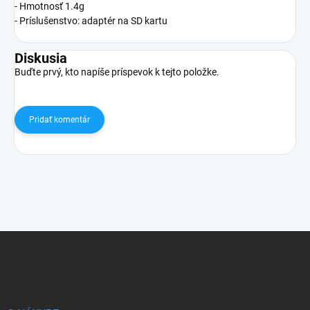
- Hmotnosť 1.4g
- Príslušenstvo: adaptér na SD kartu
Diskusia
Buďte prvý, kto napíše príspevok k tejto položke.
Pridať komentár
Z
á
p
ä
t