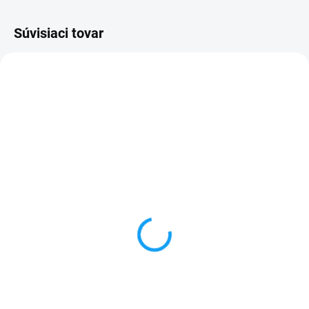
Súvisiaci tovar
VYPREDANÉ
VYPREDANÉ
Pamäťová karta Micro
Pamäťová karta Micro
SD 128Gb + adaptér
SD 16Gb + adaptér
12,99 €
7,49 €
Detail
Detail
✅ Záruka 24 mesiacov✅ Doprava
✅ Záruka 24 mesiacov✅ Doprava
pri nákupe nad 60€ ZDARMA✅
pri nákupe nad 60€ ZDARMA✅
Zakúpený tovar je možné do
Zakúpený tovar je možné do