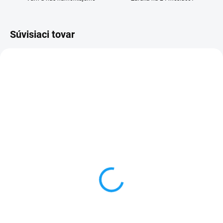
Súvisiaci tovar
VYPREDANÉ
SKLADOM
Pamäťová karta Micro
Pamäťová karta Micro
SD 16Gb + adaptér
SD 32Gb + adaptér
7,49 €
8,49 €
Detail
Do košíka
✅ Záruka 24 mesiacov✅ Doprava
✅ Záruka 24 mesiacov✅ Doprava
pri nákupe nad 60€ ZDARMA✅
pri nákupe nad 60€ ZDARMA✅