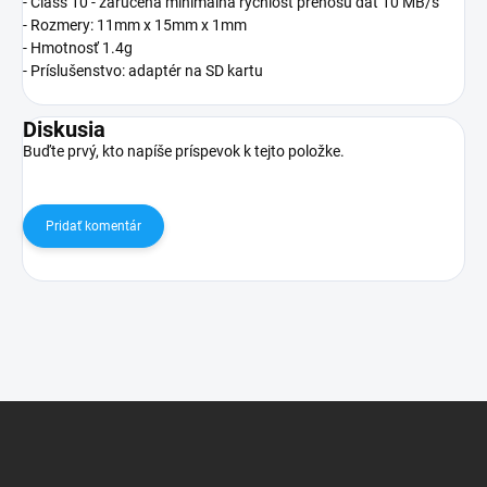
- Class 10 - zaručená minimálna rýchlosť prenosu dát 10 MB/s
- Rozmery: 11mm x 15mm x 1mm
- Hmotnosť 1.4g
- Príslušenstvo: adaptér na SD kartu
Diskusia
Buďte prvý, kto napíše príspevok k tejto položke.
Pridať komentár
Z
á
p
ä