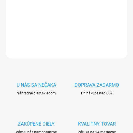
✅ Doprava
pri nákupe
nad 60€ ZDARMA
✅
Zakúpený tovar je možné
do 30 dní vrátiť
✅ Tovar
skladom
-
odosielame ihneď
po objednaní
DETAILNÉ INFORMÁCIE
OPÝTAŤ SA
STRÁŽIŤ
U NÁS SA NEČAKÁ
DOPRAVA ZADARMO
Náhradné diely skladom
Pri nákupe nad 60€
ZAKÚPENÉ DIELY
KVALITNY TOVAR
Vám u nás namontujeme
Záruka na 24 mesiacov