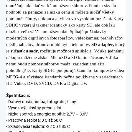
umožňuje ukladať veľké množstvo súborov. Ponúka skvelú
hodnotu za peniaze: za nízku cenu si môžete uložiť všetky
potrebné súbory, dokonca aj video vo vysokom rozlíšení. Karty
SDHC vyzerajú takmer identicky ako karty SD, ale dokážu
uložiť oveľa väčšie množstvo dát. Spĺňajú požiadavky
moderných digitálnych fotoaparátov, videokamier, prehrávačov
médií, tabletov, dronov, mobilných telefónov.
SD adaptér,
ktorý
je
súčasťou sady,
rozširuje možnosti aplikácie. Vďaka jednému
nákupu môžeme získať MicroSD a SD kartu súčasne. Vďaka
nemu budú prenosy súborov medzi zariadeniami ešte
pohodlnejšie. Karty SDHC podporujú štandard kompresie videa
MPEG-4 a súvisiace štandardy bežne používané v zariadeniach
HD Video, DVD, SVCD, DVR a Digital TV.
Špefifikácia:
- Dátový nosič: hudba, fotografie, filmy
- Vysokorýchlostný prenos dát
- Nízka spotreba energie: napätie 2,7V ~ 3,6V
- Pracovná teplota: 0 C až 60 C
- Skladovacia teplota: -22 C až 85 C