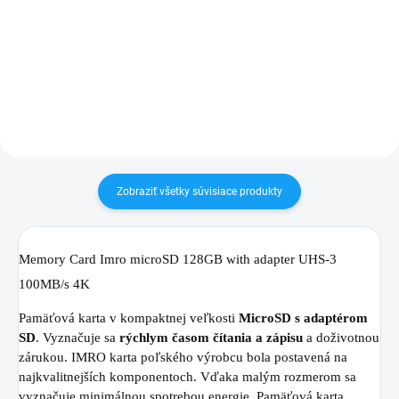
Zakúpený tovar je možné do
Zakúpený tovar je možné do
30 dní vrátiť✅ Tovar skladom -
30 dní vrátiť✅ Tovar skladom -
odosielame ihneď po objednaní
odosielame ihneď po objednaní
Zobraziť všetky súvisiace produkty
Memory Card Imro microSD 128GB with adapter UHS-3
100MB/s 4K
Pamäťová karta v kompaktnej veľkosti
MicroSD s adaptérom
SD
. Vyznačuje sa
rýchlym časom čítania a zápisu
a doživotnou
zárukou. IMRO karta poľského výrobcu bola postavená na
najkvalitnejších komponentoch. Vďaka malým rozmerom sa
vyznačuje minimálnou spotrebou energie. Pamäťová karta