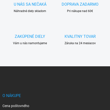
p
a
U NÁS SA NEČAKÁ
DOPRAVA ZADARMO
r
n
v
Náhradné diely skladom
Pri nákupe nad 60€
i
k
e
y
v
ý
p
ZAKÚPENÉ DIELY
KVALITNY TOVAR
i
s
Vám u nás namontujeme
Záruka na 24 mesiacov
u
Z
á
p
ä
t
i
O NÁKUPE
e
Cena poštovného