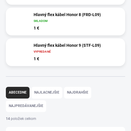
Hlavný flex kábel Honor 8 (FRD-L09)
SKLADOM
1 €
Hlavný flex kábel Honor 9 (STF-L09)
VYPREDANÉ
1 €
R
a
ABECEDNE
NAJLACNEJŠIE
NAJDRAHŠIE
d
e
NAJPREDÁVANEJŠIE
n
i
14
položiek celkom
e
p