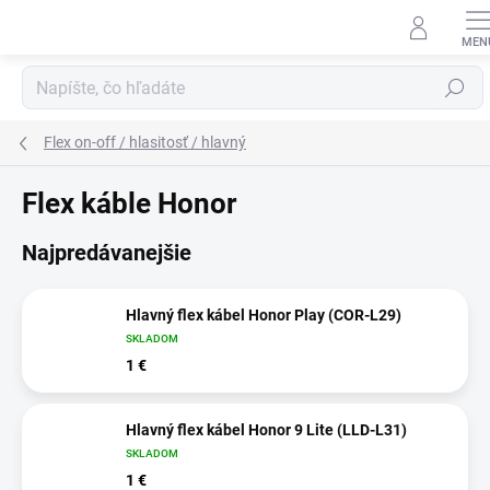
Prejsť
na
obsah
Hľadať
Flex on-off / hlasitosť / hlavný
Flex káble Honor
Najpredávanejšie
Hlavný flex kábel Honor Play (COR-L29)
SKLADOM
1 €
Hlavný flex kábel Honor 9 Lite (LLD-L31)
SKLADOM
1 €