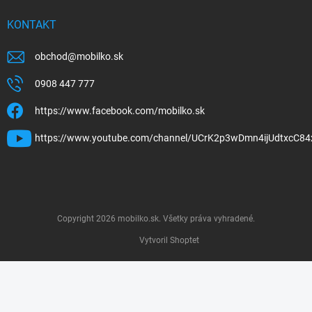
KONTAKT
obchod
@
mobilko.sk
0908 447 777
https://www.facebook.com/mobilko.sk
https://www.youtube.com/channel/UCrK2p3wDmn4ijUdtxcC84
Copyright 2026
mobilko.sk
. Všetky práva vyhradené.
Vytvoril Shoptet