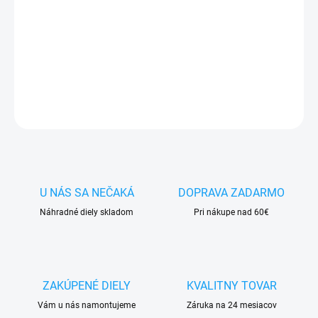
✅
Záruka 24 mesiacov
✅ Doprava
pri nákupe
nad 60€ ZDARMA
✅
Zakúpený tovar je možné
do 30 dní vrátiť
✅ Možnosť
nechať
zakúpený diel
namontovať
OPÝTAŤ SA
STRÁŽIŤ
U NÁS SA NEČAKÁ
DOPRAVA ZADARMO
Náhradné diely skladom
Pri nákupe nad 60€
ZAKÚPENÉ DIELY
KVALITNY TOVAR
Vám u nás namontujeme
Záruka na 24 mesiacov