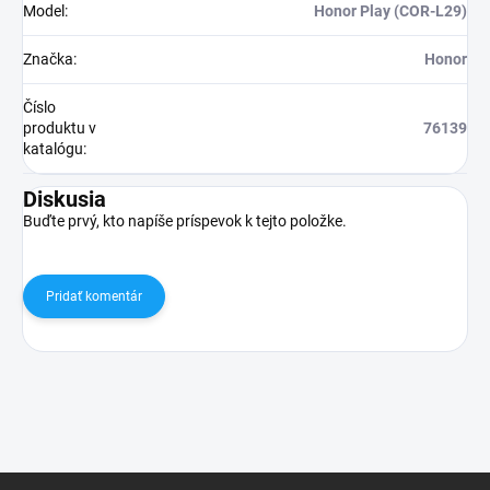
Model
:
Honor Play (COR-L29)
Značka
:
Honor
Číslo
produktu v
76139
katalógu
:
Diskusia
Buďte prvý, kto napíše príspevok k tejto položke.
Pridať komentár
Z