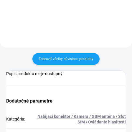
pri nákupe nad 60€ ZDARMA✅
pri nákupe nad 60€ ZDARMA✅
Zakúpený tovar je možné do
Zakúpený tovar je možné do
30 dní vrátiť✅ Možnosť nechať
30 dní vrátiť✅ Perfektná ochrana
zakúpený diel namontovať
mobilu pred poškodením
Zobraziť všetky súvisiace produkty
Popis produktu nie je dostupný
Dodatočné parametre
Nabíjací konektor / Kamera / GSM anténa / Slot
Kategória
:
SIM / Ovládanie hlasitosti