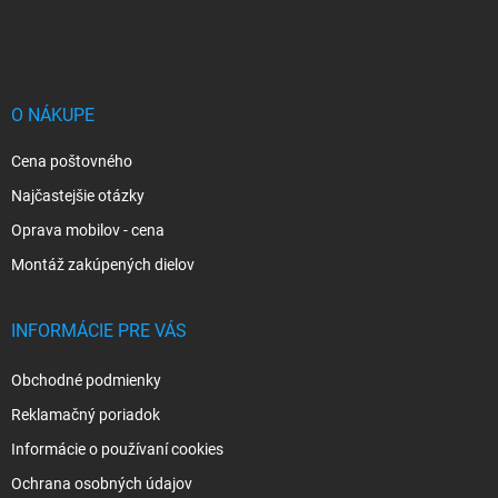
á
p
ä
t
i
O NÁKUPE
e
Cena poštovného
Najčastejšie otázky
Oprava mobilov - cena
Montáž zakúpených dielov
INFORMÁCIE PRE VÁS
Obchodné podmienky
Reklamačný poriadok
Informácie o používaní cookies
Ochrana osobných údajov