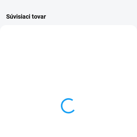
Súvisiaci tovar
SKLADOM
VYPREDANÉ
Honor Play (COR-L29)
Ultratenké gumené
displej lcd + dotykové
puzdro Honor Play (COR-
sklo
L29) priesvitné
21,90 €
1 €
Detail
Detail
✅ Záruka 24 mesiacov✅ Doprava
✅ Záruka 24 mesiacov✅ Doprava