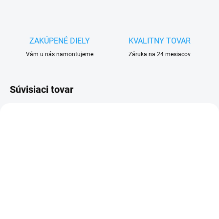
ZAKÚPENÉ DIELY
KVALITNY TOVAR
Vám u nás namontujeme
Záruka na 24 mesiacov
Súvisiaci tovar
SKLADOM
SKLADOM
Doska nabíjania a
Flex tlačidlo hlasitosti,
mikrofón Honor Play
zapínania ON-OFF Honor