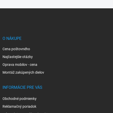
Z
á
p
ä
t
i
O NÁKUPE
e
Cena poštovného
Najčastejšie otázky
Oprava mobilov - cena
Montáž zakúpených dielov
INFORMÁCIE PRE VÁS
Obchodné podmienky
Reklamačný poriadok