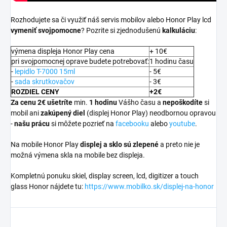
Rozhodujete sa či využiť náš servis mobilov alebo Honor Play lcd
vymeniť svojpomocne
? Pozrite si zjednodušenú
kalkuláciu
:
výmena displeja Honor Play cena
+ 10€
pri svojpomocnej oprave budete potrebovať:
1 hodinu času
-
lepidlo T-7000 15ml
- 5€
-
sada skrutkovačov
- 3€
ROZDIEL CENY
+2€
Za cenu 2€ ušetríte
min.
1 hodinu
Vášho času a
nepoškodíte
si
mobil ani
zakúpený diel
(displej Honor Play) neodbornou opravou
-
našu prácu
si môžete pozrieť na
facebooku
alebo
youtube
.
Na mobile Honor Play
displej a
sklo sú zlepené
a preto nie je
možná výmena skla na mobile bez displeja.
Kompletnú ponuku skiel, display screen, lcd, digitizer a touch
glass Honor nájdete tu:
https://www.mobilko.sk/displej-na-honor