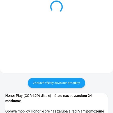
(COR-L29)
Play (COR-L29)
5,40 €
1 €
Detail
Detail
✅ Záruka 24 mesiacov✅ Doprava
✅ Záruka 24 mesiacov✅ Doprava
pri nákupe nad 60€ ZDARMA✅
pri nákupe nad 60€ ZDARMA✅
Zakúpený tovar je možné do
Zakúpený tovar je možné do
30 dní vrátiť✅ Tovar skladom -
30 dní vrátiť✅ Možnosť nechať
odosielame ihneď po objednaní
zakúpený diel namontovať
Zobraziť všetky súvisiace produkty
Honor Play (COR-L29) displej máte u nás so
zárukou 24
mesiacov
.
Oprava mobilov Honor je pre nás záľuba a radi Vám
pomôžeme