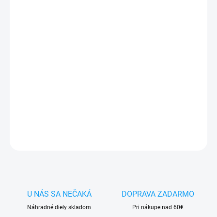
MÔŽEME DORUČIŤ DO:
7.8.2026
−
+
Pridať do košíka
✅
Záruka 24 mesiacov
✅ Doprava
pri nákupe
nad 60€ ZDARMA
✅
Zakúpený tovar je možné
do 30 dní vrátiť
✅ Možnosť
nechať
zakúpený diel
namontovať
DETAILNÉ INFORMÁCIE
OPÝTAŤ SA
STRÁŽIŤ
U NÁS SA NEČAKÁ
DOPRAVA ZADARMO
Náhradné diely skladom
Pri nákupe nad 60€