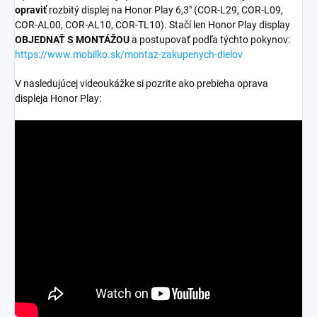
opraviť
rozbitý displej na Honor Play 6,3" (COR-L29, COR-L09,
COR-AL00, COR-AL10, COR-TL10). Stačí len Honor Play display
OBJEDNAŤ S MONTÁŽOU
a postupovať podľa týchto pokynov:
https://www.mobilko.sk/montaz-zakupenych-dielov
V nasledujúcej videoukážke si pozrite ako prebieha oprava
displeja Honor Play: