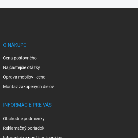
Z
á
p
ä
t
i
O NÁKUPE
e
Cena poštovného
Najčastejšie otázky
Oprava mobilov - cena
Montáž zakúpených dielov
INFORMÁCIE PRE VÁS
Obchodné podmienky
Reklamačný poriadok
Informácie o používaní cookies