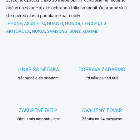
zvyčajne označené ako
3D alebo 5D
. Tvrdená sklá na mobil sú
e
y
občas nazývané aj ako ochranná fólia na mobil. Ochranné sklá
v
ý
(tempered glass) ponúkame na mobily
p
IPHONE
,
ASUS
,
HTC
,
HUAWEI
,
HONOR
,
LENOVO
,
LG
,
i
MOTOROLA
,
NOKIA
,
SAMSUNG
,
SONY
,
XIAOMI
.
s
u
U NÁS SA NEČAKÁ
DOPRAVA ZADARMO
Náhradné diely skladom
Pri nákupe nad 60€
ZAKÚPENÉ DIELY
KVALITNY TOVAR
Vám u nás namontujeme
Záruka na 24 mesiacov