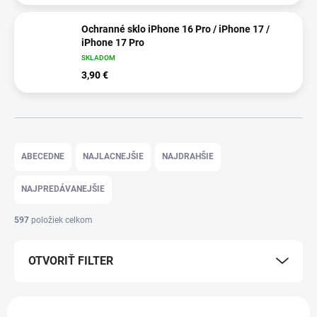
Ochranné sklo iPhone 16 Pro / iPhone 17 /
iPhone 17 Pro
SKLADOM
3,90 €
R
a
ABECEDNE
NAJLACNEJŠIE
NAJDRAHŠIE
d
e
NAJPREDÁVANEJŠIE
n
i
597
položiek celkom
e
p
OTVORIŤ FILTER
r
o
d
V
u