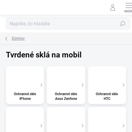
Prejsť
na
obsah
Hľadať
Domov
Tvrdené sklá na mobil
Ochranné sklo
Ochranné sklo
Ochranné sklo
iPhone
Asus Zenfone
HTC