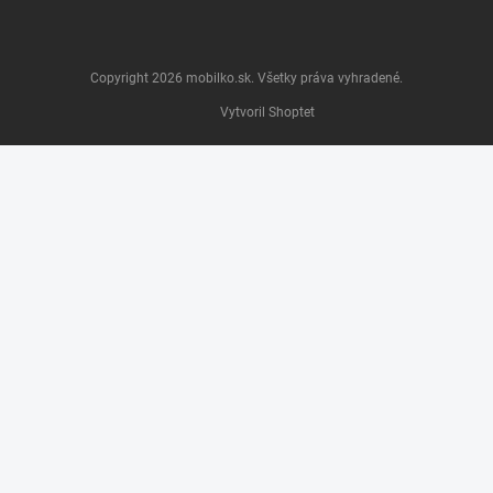
Copyright 2026
mobilko.sk
. Všetky práva vyhradené.
Vytvoril Shoptet