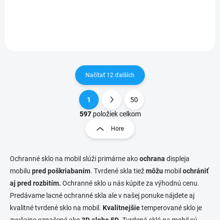
ochrana displeja pred poškodením
Načítať 12 ďalších
1
50
O
S
v
t
597
položiek celkom
l
r
Hore
á
á
d
n
a
k
c
Ochranné sklo na mobil slúži primárne ako
ochrana
displeja
o
i
mobilu
pred poškriabaním
. Tvrdené skla tiež
môžu
mobil
ochrániť
e
v
aj pred rozbitím.
Ochranné sklo u nás kúpite za výhodnú cenu.
p
a
Predávame lacné ochranné skla ale v našej ponuke nájdete aj
r
n
v
kvalitné tvrdené sklo na mobil.
Kvalitnejšie
temperované sklo je
i
k