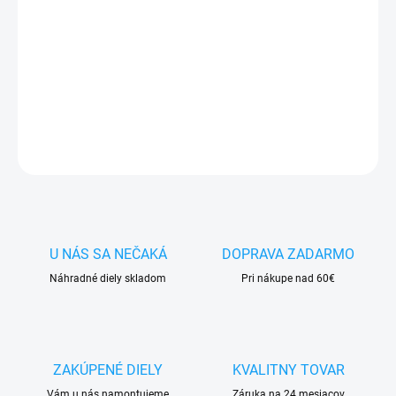
✅ Tovar
skladom -
posielame do 24h
✅ Doprava
pri nákupe
nad 60€ ZDARMA
✅
Zakúpený tovar je možné
do 30 dní vrátiť
✅ Vynikajúca
ochrana
displeja
pred poškodením
DETAILNÉ INFORMÁCIE
OPÝTAŤ SA
STRÁŽIŤ
U NÁS SA NEČAKÁ
DOPRAVA ZADARMO
Náhradné diely skladom
Pri nákupe nad 60€
ZAKÚPENÉ DIELY
KVALITNY TOVAR
Vám u nás namontujeme
Záruka na 24 mesiacov