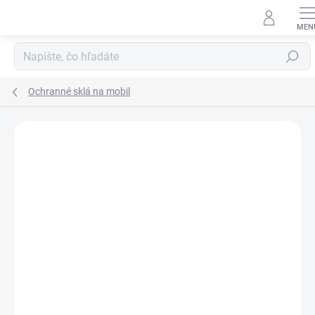
Prejsť
na
obsah
Hľadať
Ochranné sklá na mobil
Neohodnotené
Podrobnosti hodnotenia