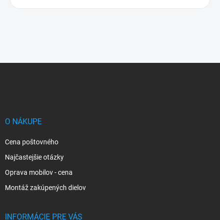
Z
á
p
ä
t
i
O NÁKUPE
e
Cena poštovného
Najčastejšie otázky
Oprava mobilov - cena
Montáž zakúpených dielov
INFORMÁCIE PRE VÁS