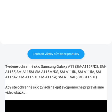
✅ Záruka 24 mesiacov✅ Doprava
30 dní vrátiť✅ Tovar skladom -
pri nákupe nad 60€ ZDARMA✅
odosielame ihneď po objednaní
Zakúpený tovar je možné do
30 dní vrátiť✅ Tovar skladom -
odosielame ihneď po objednaní
Zobraziť všetky súvisiace produkty
Tvrdené ochranné sklo Samsung Galaxy A11 (
SM-A115F/DS, SM-
A115F, SM-A115M, SM-A115M/DS, SM-A115U, SM-A115A, SM-
A115AZ, SM-A115U1, SM-A115W, SM-A115AP, SM-S115DL)
Aby ste ochranné sklo zvládli nalepiť svojpomocne pripravili sme
video ukážku: