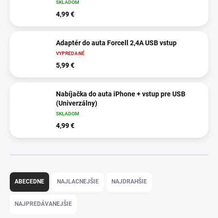
SKLADOM
4,99 €
Adaptér do auta Forcell 2,4A USB vstup
VYPREDANÉ
5,99 €
Nabíjačka do auta iPhone + vstup pre USB
(Univerzálny)
SKLADOM
4,99 €
R
a
ABECEDNE
NAJLACNEJŠIE
NAJDRAHŠIE
d
e
NAJPREDÁVANEJŠIE
n