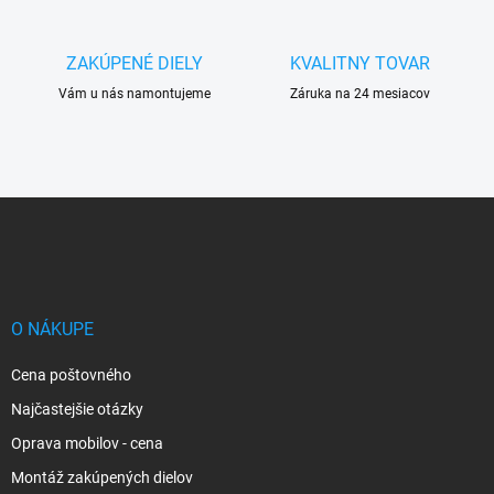
ZAKÚPENÉ DIELY
KVALITNY TOVAR
Vám u nás namontujeme
Záruka na 24 mesiacov
Z
á
p
ä
t
i
O NÁKUPE
e
Cena poštovného
Najčastejšie otázky
Oprava mobilov - cena
Montáž zakúpených dielov