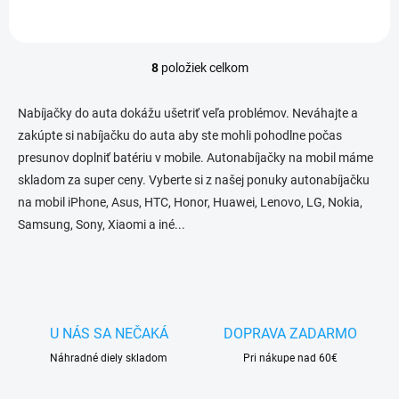
8
položiek celkom
O
v
l
Nabíjačky do auta dokážu ušetriť veľa problémov. Neváhajte a
á
zakúpte si nabíjačku do auta aby ste mohli pohodlne počas
d
presunov doplniť batériu v mobile. Autonabíjačky na mobil máme
a
c
skladom za super ceny. Vyberte si z našej ponuky autonabíjačku
i
na mobil iPhone, Asus,
HTC, Honor, Huawei, Lenovo, LG, Nokia,
e
Samsung, Sony, Xiaomi a iné...
p
r
v
k
y
v
ý
U NÁS SA NEČAKÁ
DOPRAVA ZADARMO
p
Náhradné diely skladom
Pri nákupe nad 60€
i
s
u