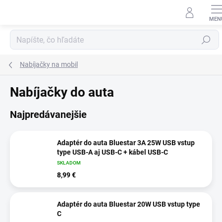
Prejsť
na
obsah
Hľadať
Nabíjačky na mobil
Nabíjačky do auta
Najpredávanejšie
Adaptér do auta Bluestar 3A 25W USB vstup
type USB-A aj USB-C + kábel USB-C
SKLADOM
8,99 €
Adaptér do auta Bluestar 20W USB vstup type
C