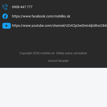
0908 447 777
https://www.facebook.com/mobilko.sk
https://www.youtube.com/channel/UCrK2p3wDmn4ijUdtxcC84
Copyright 2026
mobilko.sk
. Všetky práva vyhradené.
Vytvoril Shoptet