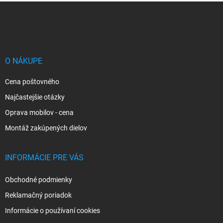
Z
á
p
ä
t
i
O NÁKUPE
e
Cena poštovného
Najčastejšie otázky
Oprava mobilov - cena
Montáž zakúpených dielov
INFORMÁCIE PRE VÁS
Obchodné podmienky
Reklamačný poriadok
Informácie o používaní cookies