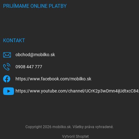
PRIJÍMAME ONLINE PLATBY
KONTAKT
obchod
@
mobilko.sk
0908 447 777
https://www.facebook.com/mobilko.sk
https://www.youtube.com/channel/UCrK2p3wDmn4ijUdtxcC84
Copyright 2026
mobilko.sk
. Všetky práva vyhradené.
Vytvoril Shoptet