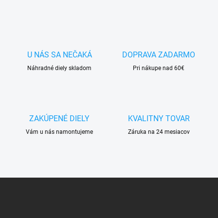
U NÁS SA NEČAKÁ
DOPRAVA ZADARMO
Náhradné diely skladom
Pri nákupe nad 60€
ZAKÚPENÉ DIELY
KVALITNY TOVAR
Vám u nás namontujeme
Záruka na 24 mesiacov
Z
á
p
ä