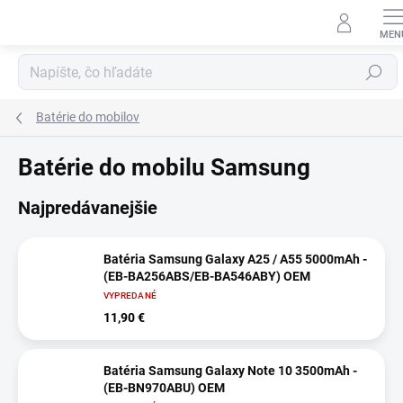
Prejsť
na
obsah
Hľadať
Batérie do mobilov
Batérie do mobilu Samsung
Najpredávanejšie
Batéria Samsung Galaxy A25 / A55 5000mAh -
(EB-BA256ABS/EB-BA546ABY) OEM
VYPREDANÉ
11,90 €
Batéria Samsung Galaxy Note 10 3500mAh -
(EB-BN970ABU) OEM