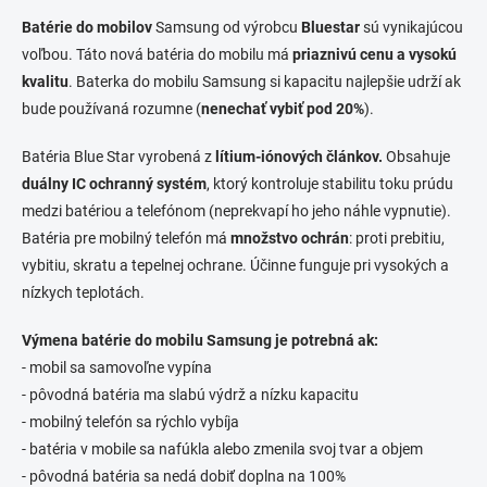
n
a
k
c
Batérie do mobilov
Samsung od výrobcu
Bluestar
sú vynikajúcou
o
i
voľbou. Táto nová batéria do mobilu má
priaznivú cenu a vysokú
e
v
kvalitu
. Baterka do mobilu Samsung si kapacitu najlepšie udrží ak
p
a
bude používaná rozumne (
nenechať vybiť pod 20%
r
).
n
v
i
k
Batéria Blue Star vyrobená z
lítium-iónových článkov.
Obsahuje
e
y
duálny IC ochranný systém
, ktorý kontroluje stabilitu toku prúdu
v
medzi batériou a telefónom (neprekvapí ho jeho náhle vypnutie).
ý
p
Batéria pre mobilný telefón má
množstvo ochrán
: proti prebitiu,
i
vybitiu, skratu a tepelnej ochrane. Účinne funguje pri vysokých a
s
nízkych teplotách.
u
Výmena batérie do mobilu Samsung je potrebná ak:
- mobil sa samovoľne vypína
- pôvodná batéria ma slabú výdrž a nízku kapacitu
- mobilný telefón sa rýchlo vybíja
- batéria v mobile sa nafúkla alebo zmenila svoj tvar a objem
- pôvodná batéria sa nedá dobiť doplna na 100%