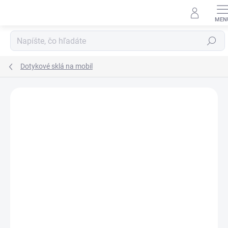
Prejsť
na
obsah
Hľadať
Dotykové sklá na mobil
Neohodnotené
Podrobnosti hodnotenia