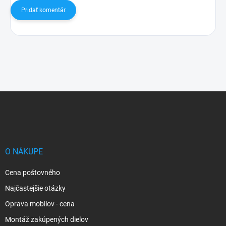
Pridať komentár
Z
á
p
ä
t
i
O NÁKUPE
e
Cena poštovného
Najčastejšie otázky
Oprava mobilov - cena
Montáž zakúpených dielov