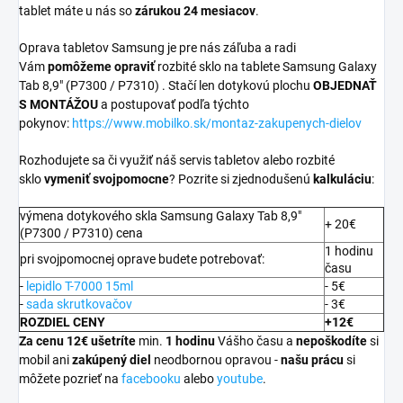
tablet máte u nás so
zárukou 24 mesiacov
.
Oprava tabletov Samsung je pre nás záľuba a radi
Vám
pomôžeme opraviť
rozbité sklo na tablete Samsung Galaxy
Tab 8,9" (P7300 / P7310) . Stačí len dotykovú plochu
OBJEDNAŤ
S MONTÁŽOU
a postupovať podľa týchto
pokynov:
https://www.mobilko.sk/montaz-zakupenych-dielov
Rozhodujete sa či využiť náš servis tabletov alebo rozbité
sklo
vymeniť svojpomocne
? Pozrite si zjednodušenú
kalkuláciu
:
výmena dotykového skla Samsung Galaxy Tab 8,9"
+ 20€
(P7300 / P7310) cena
1 hodinu
pri svojpomocnej oprave budete potrebovať:
času
-
lepidlo T-7000 15ml
- 5€
-
sada skrutkovačov
- 3€
ROZDIEL CENY
+12€
Za cenu 12€ ušetríte
min.
1 hodinu
Vášho času a
nepoškodíte
si
mobil ani
zakúpený diel
neodbornou opravou -
našu prácu
si
môžete pozrieť na
facebooku
alebo
youtube
.