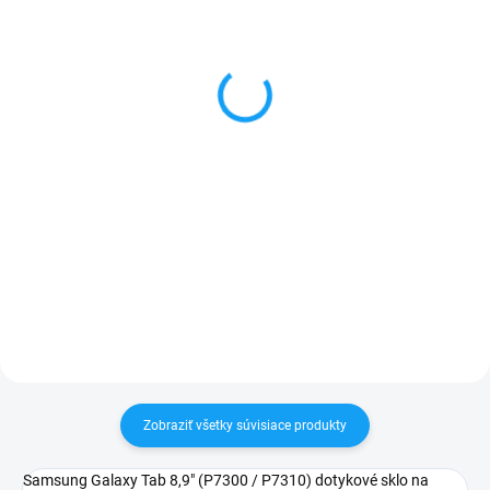
Sada skrutkovačov na
Lepidlo T-7000 na
opravu mobilu
dotykové sklá a LCD
displeje 15ml
3 €
5 €
Detail
Do košíka
✅ Záruka 24 mesiacov✅ Doprava
pri nákupe nad 60€ ZDARMA✅
✅ Doprava pri nákupe nad 60€
Zakúpený tovar je možné do
ZDARMA✅ Zakúpený tovar je
30 dní vrátiť✅ Tovar skladom -
možné do 30 dní vrátiť✅ Tovar
odosielame ihneď po objednaní
skladom - odosielame ihneď po
objednaní
Zobraziť všetky súvisiace produkty
Samsung Galaxy Tab 8,9" (P7300 / P7310) dotykové sklo na