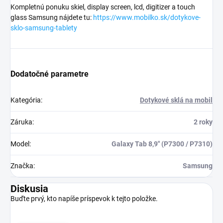
Kompletnú ponuku skiel, display screen, lcd, digitizer a touch
glass Samsung nájdete tu:
https://www.mobilko.sk/dotykove-
sklo-samsung-tablety
Dodatočné parametre
Kategória
:
Dotykové sklá na mobil
Záruka
:
2 roky
Model
:
Galaxy Tab 8,9" (P7300 / P7310)
Značka
:
Samsung
Diskusia
Buďte prvý, kto napíše príspevok k tejto položke.