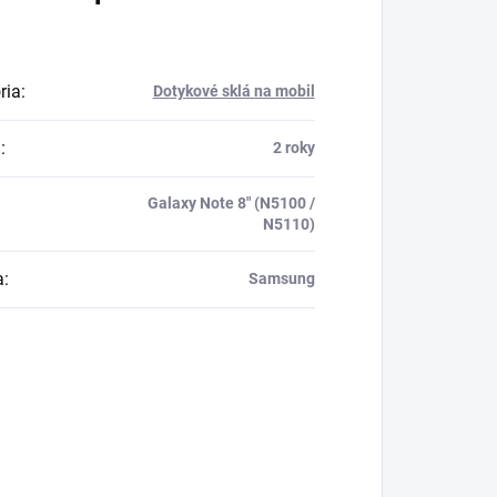
ria
:
Dotykové sklá na mobil
a
:
2 roky
Galaxy Note 8" (N5100 /
N5110)
a
:
Samsung