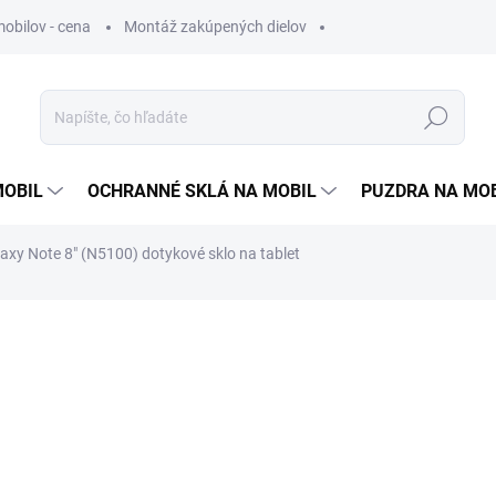
obilov - cena
Montáž zakúpených dielov
Hľadať
MOBIL
OCHRANNÉ SKLÁ NA MOBIL
PUZDRA NA MO
xy Note 8" (N5100) dotykové sklo na tablet
otenia
5,99 €
4,87 €
bez DPH
Jednotková
ZVOĽTE VARIANT
cena: