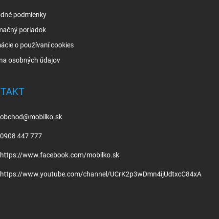
dné podmienky
mačný poriadok
ácie o používaní cookies
na osobných údajov
TAKT
obchod
@
mobilko.sk
0908 447 777
https://www.facebook.com/mobilko.sk
https://www.youtube.com/channel/UCrK2p3wDmn4ijUdtxcC84xA
.