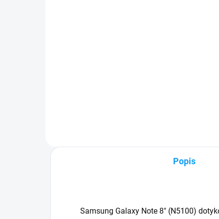
dis
3 €
5 
Detail
✅ Záruka 24 mesiacov✅ Doprava
pri nákupe nad 60€ ZDARMA✅
✅ D
Zakúpený tovar je možné do
ZDA
30 dní vrátiť✅ Tovar skladom -
mož
odosielame ihneď po objednaní
skl
obj
Popis
Samsung Galaxy Note 8" (N5100) dotyko