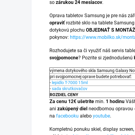
so
zárukou 24 mesiacov
.
Oprava tabletov Samsung je pre nás zá
opraviť
rozbité sklo na tablete Samsung
dotykovú plochu
OBJEDNAŤ S MONTÁ
pokynov:
https://www.mobilko.sk/mont
Rozhodujete sa či využiť náš servis table
svojpomocne
? Pozrite si zjednodušenú
výmena dotykového skla Samsung Galaxy Not
pri svojpomocnej oprave budete potrebovať:
-
lepidlo T-7000 15ml
-
sada skrutkovačov
ROZDIEL CENY
Za cenu 12€ ušetríte
min.
1 hodinu
Váš
ani
zakúpený diel
neodbornou opravou 
na
facebooku
alebo
youtube
.
Kompletnú ponuku skiel, display screen,