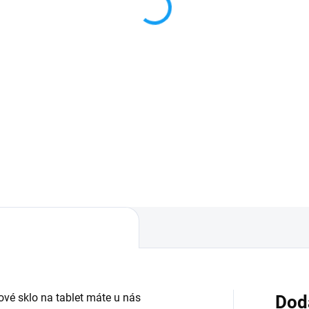
pleje 15ml
3,59 €
€
Do košíka
Do košíka
✅ Záruka 24 mesiacov✅ Dop
pri nákupe nad 60€ ZDARMA
oprava pri nákupe nad 60€
Zakúpený tovar je možné do
RMA✅ Zakúpený tovar je
30 dní vrátiť✅ Tovar skladom 
né do 30 dní vrátiť✅ Tovar
odosielame ihneď po objedna
adom - odosielame ihneď po
ednaní
vé sklo na tablet máte u nás
Dod