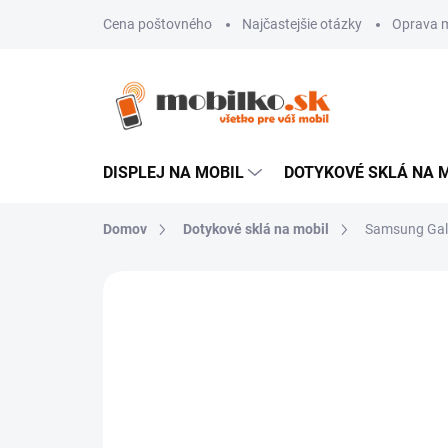
Prejsť
Cena poštovného
Najčastejšie otázky
Oprava m
na
obsah
DISPLEJ NA MOBIL
DOTYKOVÉ SKLÁ NA 
Domov
Dotykové sklá na mobil
Samsung Gala
Neohodnotené
Podrobnosti hodn