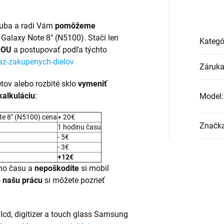
ľuba a radi Vám
pomôžeme
 Galaxy Note 8" (N5100). Stačí len
Kategó
ŽOU
a postupovať podľa týchto
az-zakupenych-dielov
Záruk
tov alebo rozbité sklo
vymeniť
kalkuláciu
:
Model
:
e 8" (N5100) cena
+ 20€
Značk
1 hodinu času
- 5€
- 3€
+12€
ho času a
nepoškodíte
si mobil
-
našu prácu
si môžete pozrieť
 lcd, digitizer a touch glass Samsung