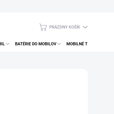
PRÁZDNY KOŠÍK
NÁKUPNÝ
KOŠÍK
BIL
BATÉRIE DO MOBILOV
MOBILNÉ TELEFÓNY