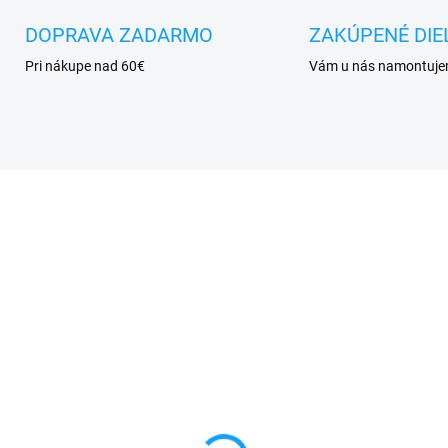
DOPRAVA ZADARMO
ZAKÚPENÉ DIE
Pri nákupe nad 60€
Vám u nás namontuj
SKLADOM
SKL
idlo T-7000 na
Dátový kábel USB / mi
tykové sklá a LCD
USB