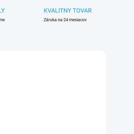
LY
KVALITNY TOVAR
eme
Záruka na 24 mesiacov
ADOM
VYPREDANÉ
cro
Forcell nabíjačka micro
USB + 1x USB