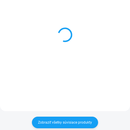
SKLADOM
SKLADOM
Sklo kamery Honor 8X
Honor 8X (JSN-L21)
(JSN-L21)
displej lcd + dotykové
sklo
2 €
22,90 €
Detail
Detail
✅ Záruka 24 mesiacov✅ Doprava
pri nákupe nad 60€ ZDARMA✅
✅ Záruka 24 mesiacov✅ Doprava
Zakúpený tovar je možné do
pri nákupe nad 60€ ZDARMA✅
30 dní vrátiť✅ Možnosť nechať
Zakúpený tovar je možné do
zakúpený diel namontovať
30 dní vrátiť✅ Možnosť nechať
zakúpený diel namontovať
Zobraziť všetky súvisiace produkty