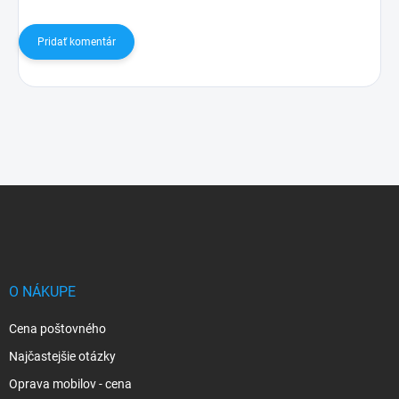
Pridať komentár
Z
á
p
ä
t
i
O NÁKUPE
e
Cena poštovného
Najčastejšie otázky
Oprava mobilov - cena