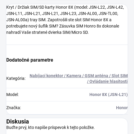
Kryt / Držiak SIM/SD karty Honor 8X (model:
JSN-L22, JSN-L42,
JSN-L11, JSN-L21, JSN-L21, JSN-L23, JSN-AL00, JSN-TL00,
JSN-AL00a
) tray SIM. Zapotrošili ste slot SIM Honor 8X a
potrebujete nový šuflík SIM? Zásuvka SIM Honro 8x dokonale
nahradí Vaše stratené dvierka SIM/Micro SD.
Dodatočné parametre
Nabíjací konektor / Kamera / GSM anténa / Slot SIM
Kategória
:
/ Ovládanie hlasitosti
Model
:
Honor 8X (JSN-L21)
Značka
:
Honor
Diskusia
Buďte prvý, kto napíše príspevok k tejto položke.