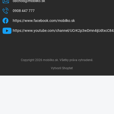
obchod
@
mobilko.sk
0908 447 777
https://www.facebook.com/mobilko.sk
https://www.youtube.com/channel/UCrK2p3wDmn4ijUdtxcC84
Copyright 2026
mobilko.sk
. Všetky práva vyhradené.
Vytvoril Shoptet