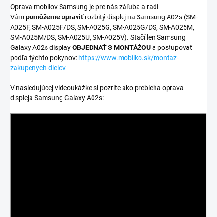
Oprava mobilov Samsung je pre nás záľuba a radi
Vám
pomôžeme opraviť
rozbitý displej na Samsung A02s (SM-
A025F, SM-A025F/DS, SM-A025G, SM-A025G/DS, SM-A025M,
SM-A025M/DS, SM-A025U, SM-A025V). Stačí len Samsung
Galaxy A02s display
OBJEDNAŤ S MONTÁŽOU
a postupovať
podľa týchto pokynov:
https://www.mobilko.sk/montaz-
zakupenych-dielov
V nasledujúcej videoukážke si pozrite ako prebieha oprava
displeja Samsung Galaxy A02s: