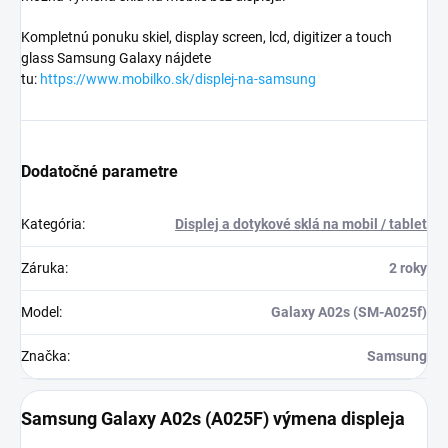
Kompletnú ponuku skiel, display screen, lcd, digitizer a touch
glass Samsung Galaxy nájdete
tu:
https://www.mobilko.sk/displej-na-samsung
Dodatočné parametre
Kategória
:
Displej a dotykové sklá na mobil / tablet
Záruka
:
2 roky
Model
:
Galaxy A02s (SM-A025f)
Značka
:
Samsung
Samsung Galaxy A02s (A025F) výmena displeja