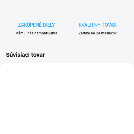
ZAKÚPENÉ DIELY
KVALITNY TOVAR
Vám u nás namontujeme
Záruka na 24 mesiacov
Súvisiaci tovar
VYPREDANÉ
SKLADOM
Doska nabíjania a
Ochranné sklo Samsung
mikrofón Samsung
Galaxy A02s (SM-