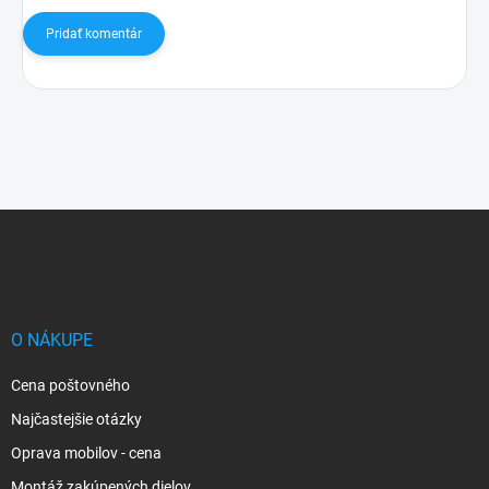
Pridať komentár
Z
á
p
ä
t
i
O NÁKUPE
e
Cena poštovného
Najčastejšie otázky
Oprava mobilov - cena
Montáž zakúpených dielov