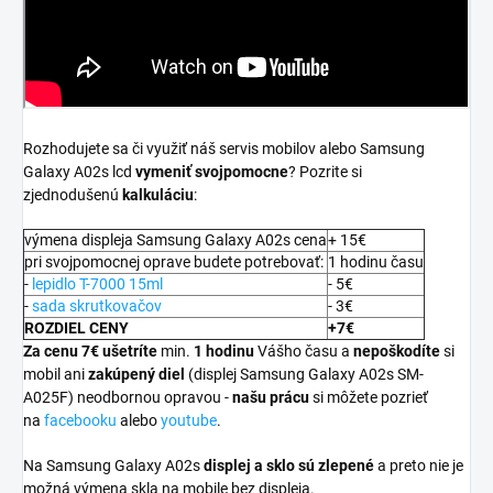
Rozhodujete sa či využiť náš servis mobilov alebo Samsung
Galaxy A02s lcd
vymeniť svojpomocne
? Pozrite si
zjednodušenú
kalkuláciu
:
výmena displeja Samsung Galaxy A02s cena
+ 15€
pri svojpomocnej oprave budete potrebovať:
1 hodinu času
-
lepidlo T-7000 15ml
- 5€
-
sada skrutkovačov
- 3€
ROZDIEL CENY
+7€
Za cenu 7€ ušetríte
min.
1 hodinu
Vášho času a
nepoškodíte
si
mobil ani
zakúpený diel
(displej Samsung Galaxy A02s SM-
A025F) neodbornou opravou -
našu prácu
si môžete pozrieť
na
facebooku
alebo
youtube
.
Na Samsung Galaxy A02s
displej a
sklo sú zlepené
a preto nie je
možná výmena skla na mobile bez displeja.