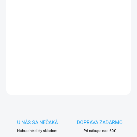
MÔŽEME DORUČIŤ DO:
11.8.2026
−
+
Pridať do košíka
✅
Záruka 24 mesiacov
✅ Doprava
pri nákupe
nad 60€ ZDARMA
✅
Zakúpený tovar je možné
do 30 dní vrátiť
✅ Možnosť
nechať
zakúpený diel
namontovať
DETAILNÉ INFORMÁCIE
OPÝTAŤ SA
STRÁŽIŤ
U NÁS SA NEČAKÁ
DOPRAVA ZADARMO
Náhradné diely skladom
Pri nákupe nad 60€