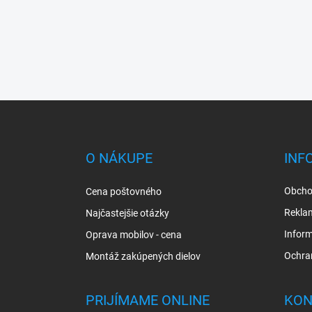
Z
á
p
ä
O NÁKUPE
INF
t
i
Obcho
Cena poštovného
e
Rekla
Najčastejšie otázky
Inform
Oprava mobilov - cena
Ochra
Montáž zakúpených dielov
PRIJÍMAME ONLINE
KON