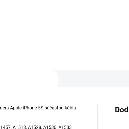
Detail
Detai
áruka 1 rok na kapacitu
✅ Záruka 24 mesiacov✅ Dop
. 80%✅ Doprava pri nákupe
pri nákupe nad 60€ ZDARMA
 60€ ZDARMA✅ Zakúpený
Zakúpený tovar je možné do
r je možné do 30 dní vrátiť✅
30 dní vrátiť✅ Možnosť necha
nosť nechať zakúpený diel
zakúpený diel namontovať
ontovať
amera Apple iPhone 5S súčasťou kábla
Dod
A1457, A1518, A1528, A1530, A1533