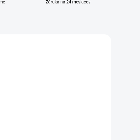
eme
Záruka na 24 mesiacov
ADOM
SKLADOM
e
Nabíjací konektor s
mikrofónom iPhone 5S
3,50 €