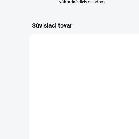
Náhradné diely skladom
Súvisiaci tovar
SKLADOM
iPhone 5S displej lcd +
Bat
dotykové sklo
iP
+ nabíjací kábel na iPhone
10
ZDARMA
14,90 €