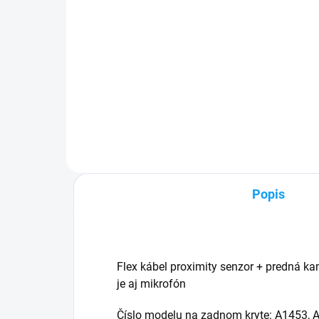
Detail
✅ Z
min
✅ Záruka 24 mesiacov✅ Doprava
nad
pri nákupe nad 60€ ZDARMA✅
tova
Zakúpený tovar je možné do
Mož
30 dní vrátiť✅ Možnosť nechať
nam
zakúpený diel namontovať
Popis
Flex kábel proximity senzor + predná k
je aj mikrofón
Číslo modelu na zadnom kryte: A1453, 