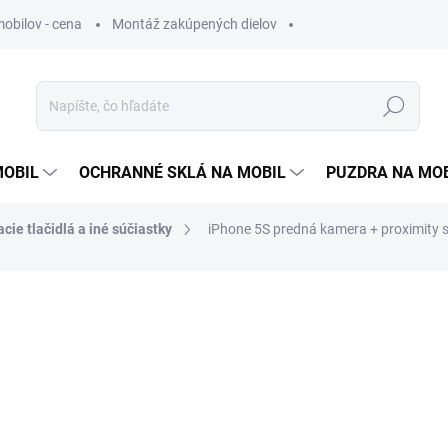
obilov - cena
Montáž zakúpených dielov
Hľadať
MOBIL
OCHRANNÉ SKLÁ NA MOBIL
PUZDRA NA MO
cie tlačidlá a iné súčiastky
iPhone 5S predná kamera + proximity 
otenia
3 €
2,44 €
bez DPH
Jednotková
SKLADOM
cena: