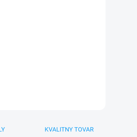
026
Pridať do košíka
0€ ZDARMA
o 30 dní vrátiť
 diel
namontovať
OPÝTAŤ SA
STRÁŽIŤ
LY
KVALITNY TOVAR