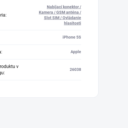
Nabíjací konektor /
Kamera / GSM anténa /
ria
:
Slot SIM / Ovládanie
hlasitosti
iPhone 5S
a
:
Apple
produktu v
26038
gu
: