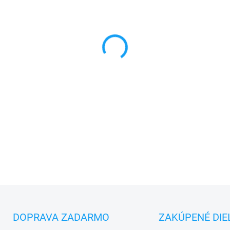
MONTÁŽ
MÔŽEME DORUČIŤ DO:
10.8.2
−
+
✅
Záruka 24 mesiacov
✅ Doprava
pri nákupe
nad 6
✅
Zakúpený tovar je možné
d
✅ Možnosť
nechať
zakúpený
DETAILNÉ INFORMÁCIE
DOPRAVA ZADARMO
ZAKÚPENÉ DIE