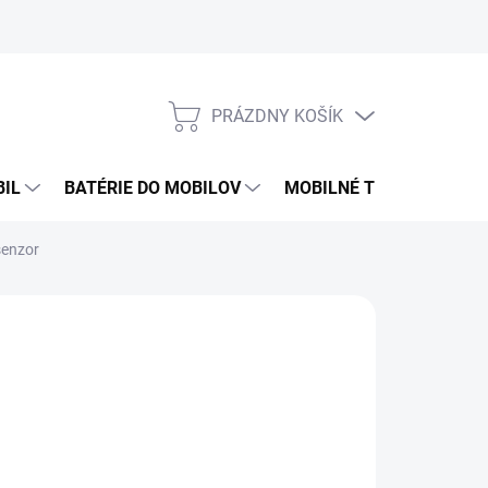
PRÁZDNY KOŠÍK
NÁKUPNÝ
KOŠÍK
BIL
BATÉRIE DO MOBILOV
MOBILNÉ TELEFÓNY
senzor