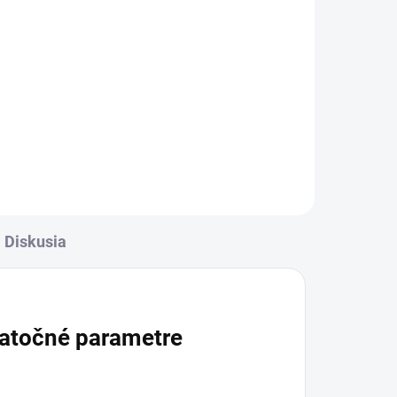
l
Detail
rava
✅ Záruka 24 mesiacov✅ Doprava
✅
pri nákupe nad 60€ ZDARMA✅
Zakúpený tovar je možné do
ť
30 dní vrátiť✅ Tovar skladom -
odosielame ihneď po objednaní
Diskusia
atočné parametre