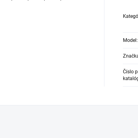
Kategó
Model
:
Značk
Číslo 
kataló