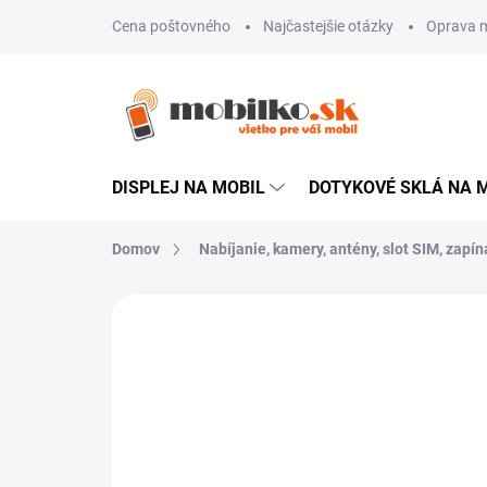
Prejsť
Cena poštovného
Najčastejšie otázky
Oprava m
na
obsah
DISPLEJ NA MOBIL
DOTYKOVÉ SKLÁ NA 
Domov
Nabíjanie, kamery, antény, slot SIM, zapína
Neohodnotené
Podrobnosti hodn