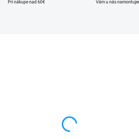
Pri nákupe nad 60€
Vám u nás namontuj
VYPREDANÉ
SKL
éria iPhone 5S /
Housing - kryt na Appl
hone 5C 1560mAh
iPhone 5S
,50 €
4,99 €