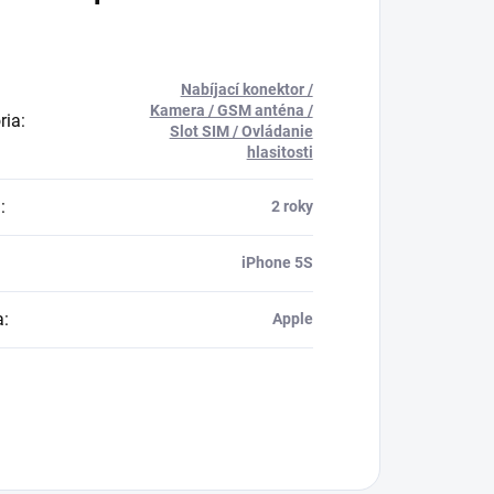
Nabíjací konektor /
Kamera / GSM anténa /
ria
:
Slot SIM / Ovládanie
hlasitosti
a
:
2 roky
iPhone 5S
a
:
Apple