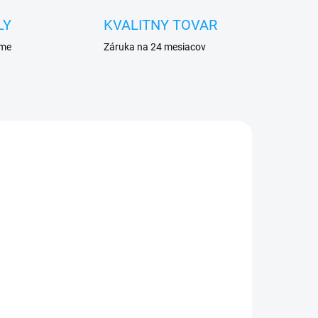
LY
KVALITNY TOVAR
eme
Záruka na 24 mesiacov
ADOM
VYPREDANÉ
Ochranné sklo iPhone 5 /
iPhone 5S / iPhone 5C