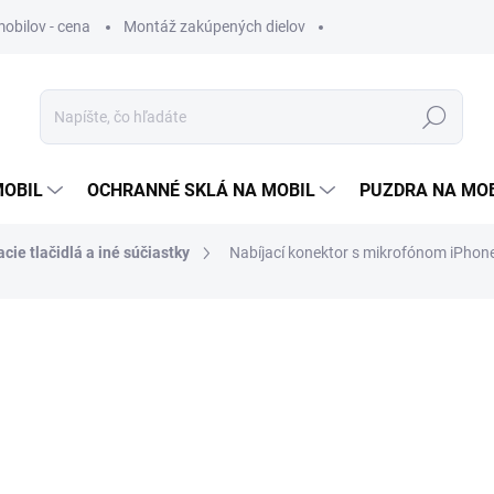
obilov - cena
Montáž zakúpených dielov
Hľadať
MOBIL
OCHRANNÉ SKLÁ NA MOBIL
PUZDRA NA MO
cie tlačidlá a iné súčiastky
Nabíjací konektor s mikrofónom iPhon
otenia
3,50 €
2,85 €
bez DPH
Jednotková
ZVOĽTE VARIANT
cena: