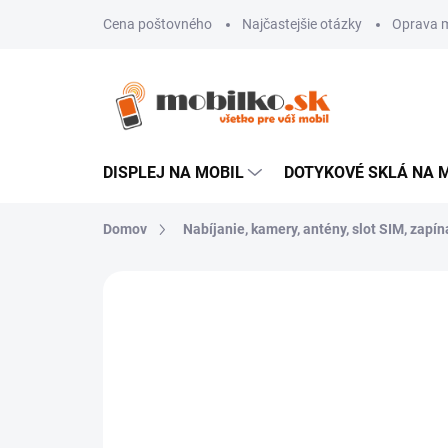
Prejsť
Cena poštovného
Najčastejšie otázky
Oprava m
na
obsah
DISPLEJ NA MOBIL
DOTYKOVÉ SKLÁ NA 
Domov
Nabíjanie, kamery, antény, slot SIM, zapína
Neohodnotené
Podrobnosti hodn