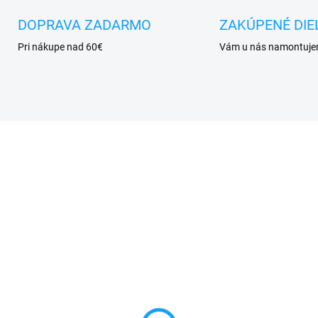
DOPRAVA ZADARMO
ZAKÚPENÉ DIE
Pri nákupe nad 60€
Vám u nás namontuj
SKLADOM
SKL
x ovládanie hlasitosti,
iPhone 5S predná
-OFF Apple iPhone 5S
kamera + proximity