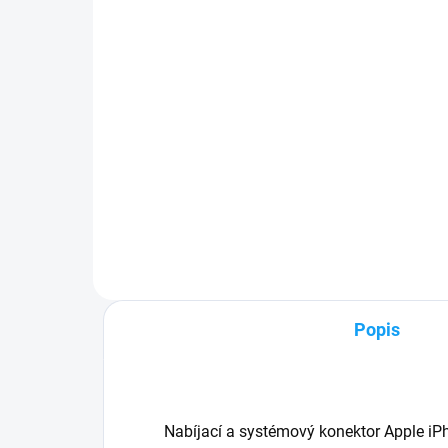
3 €
1 
Detail
✅ Záruka 24 mesiacov✅ Doprava
✅ Z
pri nákupe nad 60€ ZDARMA✅
pri
Zakúpený tovar je možné do
Zak
30 dní vrátiť✅ Možnosť nechať
30 
zakúpený diel namontovať
zak
Popis
Nabíjací a systémový konektor Apple iP