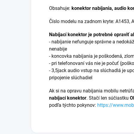
Obsahuje:
konektor nabíjania, audio ko
Číslo modelu na zadnom kryte: A1453, 
Nabíjací konektor je potrebné opraviť a
- nabíjanie nefunguje správne a nedokáž
nenabije
- koncovka nabíjania je poškodená, zlo
- pri telefonovaní vás nie je počuť (poš
- 3,5jack audio vstup na slúchadlá je u
pripojenie slúchadiel
Ak si na opravu nabíjania mobilu netrúf
nabíjací konektor
. Stačí len súčiastku
O
podľa týchto pokynov:
https://www.mob