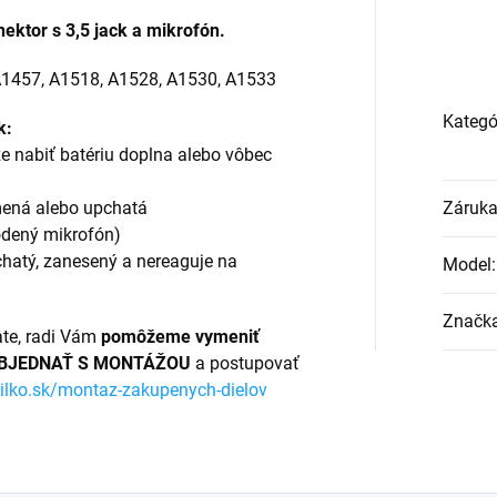
nektor s 3,5 jack a mikrofón.
A1457, A1518, A1528, A1530, A1533
Kategó
k:
e nabiť batériu doplna alebo vôbec
mená alebo upchatá
Záruk
kodený mikrofón)
pchatý, zanesený a nereaguje na
Model
:
Značk
ate, radi Vám
pomôžeme vymeniť
BJEDNAŤ S MONTÁŽOU
a postupovať
ilko.sk/montaz-zakupenych-dielov