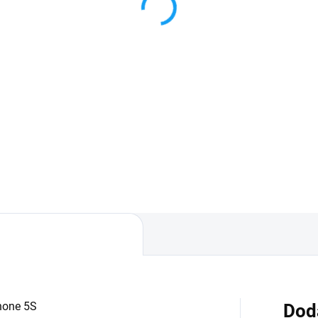
senzor
€
3 €
Detail
Detai
áruka 24 mesiacov✅ Doprava
 nákupe nad 60€ ZDARMA✅
✅ Záruka 24 mesiacov✅ Dop
úpený tovar je možné do
pri nákupe nad 60€ ZDARMA
dní vrátiť✅ Možnosť nechať
Zakúpený tovar je možné do
úpený diel namontovať
30 dní vrátiť✅ Možnosť necha
zakúpený diel namontovať
hone 5S
Dod