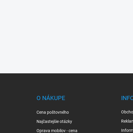
Z
á
p
ä
O NÁKUPE
INF
t
i
Obcho
Cena poštovného
e
Rekla
Najčastejšie otázky
Inform
Oprava mobilov - cena