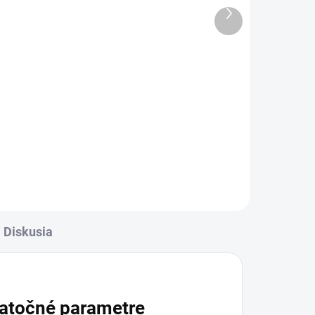
Ďalší
3,90 €
produkt
Detail
l
✅ Tovar skladom - posielame do
24h✅ Doprava pri nákupe nad
rava
60€ ZDARMA✅ Zakúpený tovar je
✅
možné do 30 dní vrátiť✅
Vynikajúca ochrana displeja pred
ť
poškodením
Diskusia
atočné parametre