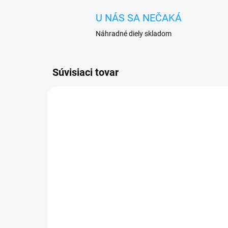
U NÁS SA NEČAKÁ
Náhradné diely skladom
Súvisiaci tovar
SKLADOM
Flex home button Apple
Fle
iPhone 5S + tlačidlo
ON