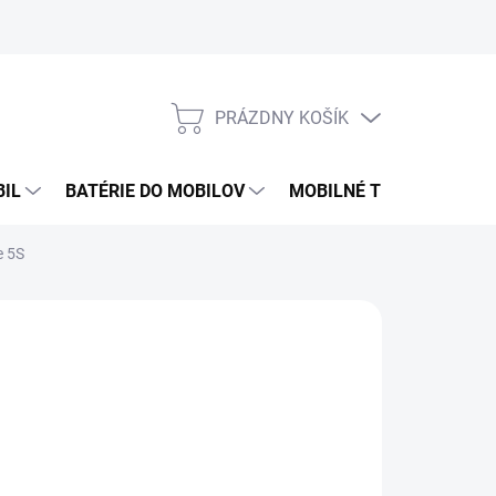
PRÁZDNY KOŠÍK
NÁKUPNÝ
KOŠÍK
BIL
BATÉRIE DO MOBILOV
MOBILNÉ TELEFÓNY
e 5S