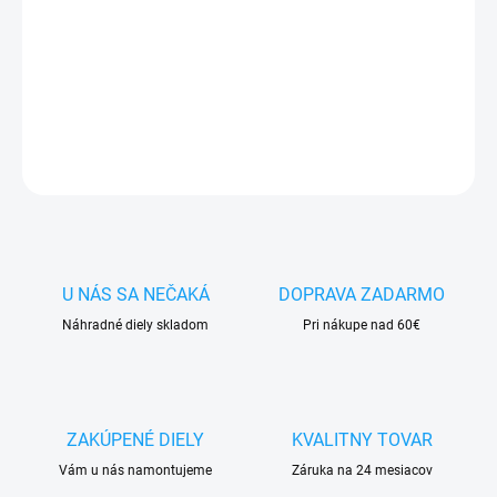
✅ Doprava
pri nákupe
nad 60€ ZDARMA
✅
Zakúpený tovar je možné
do 30 dní vrátiť
✅ Perfektná
ochrana
mobilu
pred poškodením
DETAILNÉ INFORMÁCIE
OPÝTAŤ SA
STRÁŽIŤ
U NÁS SA NEČAKÁ
DOPRAVA ZADARMO
Náhradné diely skladom
Pri nákupe nad 60€
ZAKÚPENÉ DIELY
KVALITNY TOVAR
Vám u nás namontujeme
Záruka na 24 mesiacov