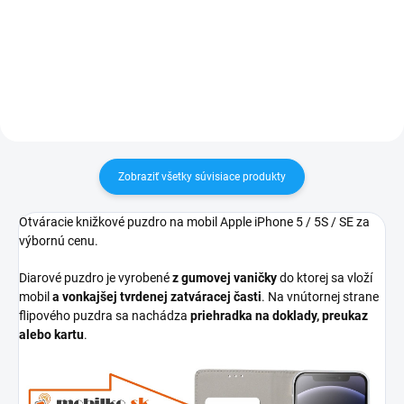
pri nákupe nad 60€ ZDARMA✅
tovar je možné do 30 dní vrátiť✅
Zakúpený tovar je možné do
Možnosť nechať zakúpený diel
30 dní vrátiť✅ Možnosť nechať
namontovať
zakúpený diel namontovať
Zobraziť všetky súvisiace produkty
Otváracie knižkové puzdro na mobil Apple iPhone 5 / 5S / SE za
výbornú cenu.
Diarové puzdro je vyrobené
z gumovej vaničky
do ktorej sa vloží
mobil
a vonkajšej tvrdenej zatváracej časti
. Na vnútornej strane
flipového puzdra sa nachádza
priehradka na doklady, preukaz
alebo kartu
.