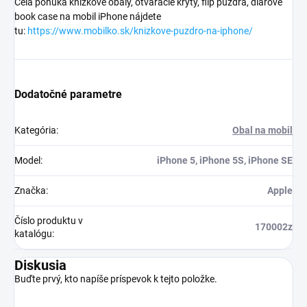
Celá ponuka knižkové obaly, otváracie kryty, flip puzdra, diárové
book case na mobil iPhone nájdete
tu:
https://www.mobilko.sk/knizkove-puzdro-na-iphone/
Dodatočné parametre
Kategória
:
Obal na mobil
Model
:
iPhone 5, iPhone 5S, iPhone SE
Značka
:
Apple
Číslo produktu v
170002z
katalógu
:
Diskusia
Buďte prvý, kto napíše príspevok k tejto položke.