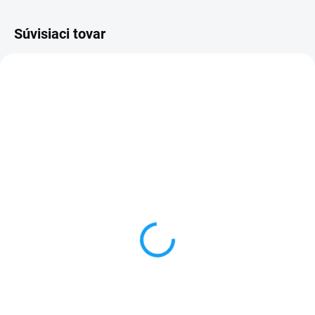
Súvisiaci tovar
SKLADOM
SKLADOM
Batéria iPhone 5
iPhone 5 displej lcd +
1440mAh
dotykové sklo
+ nabíjací kábel na iPhone
10,50 €
ZDARMA
14,90 €
Detail
Detail
✅ Záruka 1 rok na kapacitu
min. 80%✅ Doprava pri nákupe
✅ Záruka 24 mesiacov✅ Doprava
nad 60€ ZDARMA✅ Zakúpený