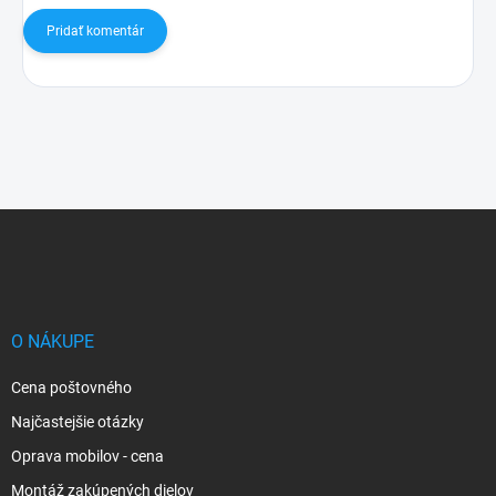
Pridať komentár
Z
á
p
ä
t
i
O NÁKUPE
e
Cena poštovného
Najčastejšie otázky
Oprava mobilov - cena
Montáž zakúpených dielov