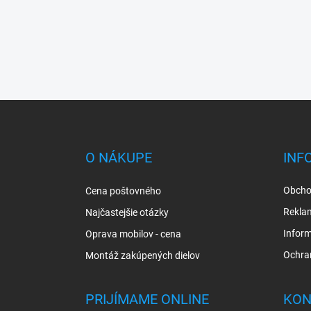
Z
á
p
ä
O NÁKUPE
INF
t
i
Obcho
Cena poštovného
e
Rekla
Najčastejšie otázky
Inform
Oprava mobilov - cena
Ochra
Montáž zakúpených dielov
PRIJÍMAME ONLINE
KON