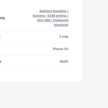
Nabíjací konektor /
Kamera / GSM anténa /
ria
:
Slot SIM / Ovládanie
hlasitosti
a
:
2 roky
iPhone XS
a
:
Apple