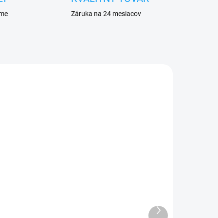
eme
Záruka na 24 mesiacov
DANÉ
SKLADOM
o
Batéria iPhone XS
2658mAh
14,50 €
Ďalší