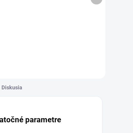
produkt
Detail
l
✅ Záruka 1 rok na kapacitu
min. 80%✅ Doprava pri nákupe
rava
nad 60€ ZDARMA✅ Zakúpený
✅
tovar je možné do 30 dní vrátiť✅
Možnosť nechať zakúpený diel
rana
namontovať
Diskusia
atočné parametre