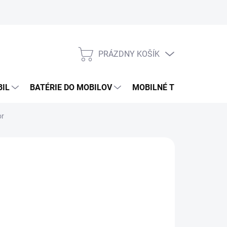
PRÁZDNY KOŠÍK
NÁKUPNÝ
KOŠÍK
BIL
BATÉRIE DO MOBILOV
MOBILNÉ TELEFÓNY
or