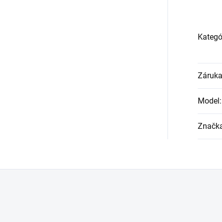
Kategó
Záruk
Model
:
Značk