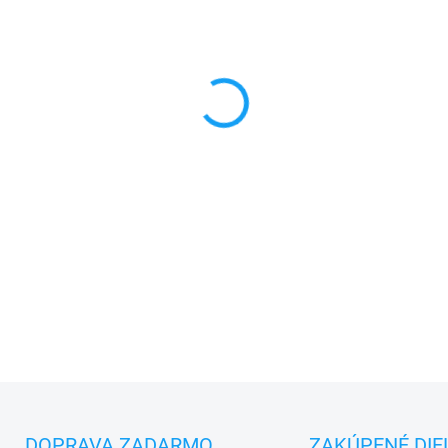
MONTÁŽ
✅
Záruka 24 mesiacov
✅ Doprava
pri nákupe
nad 6
✅
Zakúpený tovar je možné
d
✅ Možnosť
nechať
zakúpený
DETAILNÉ INFORMÁCIE
DOPRAVA ZADARMO
ZAKÚPENÉ DIE