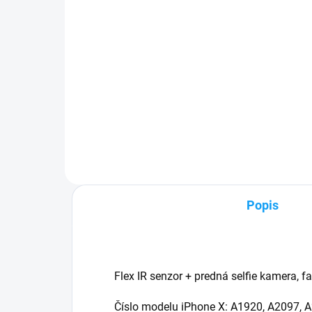
zdarma
5,
29,90 €
Detail
✅ Z
✅ Záruka 24 mesiacov✅ Doprava
pri
pri nákupe nad 60€ ZDARMA✅
Zak
Zakúpený tovar je možné do
30 
30 dní vrátiť✅ Možnosť nechať
mob
zakúpený diel namontovať
Popis
Flex IR senzor + predná selfie kamera, f
Číslo modelu iPhone X:
A1920, A2097, 