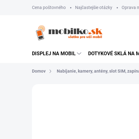
Prejsť
Cena poštovného
Najčastejšie otázky
Oprava m
na
obsah
DISPLEJ NA MOBIL
DOTYKOVÉ SKLÁ NA 
Domov
Nabíjanie, kamery, antény, slot SIM, zapína
Neohodnotené
Podrobnosti hodn