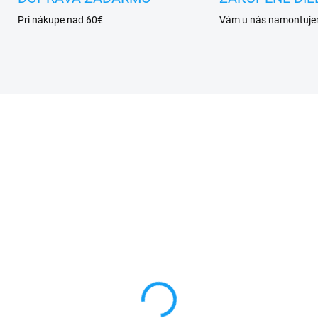
Pri nákupe nad 60€
Vám u nás namontuj
VYPREDANÉ
VYPRE
váracie knižkové
Carbon gumené puzdr
dro iPhone XS (5,8")
Apple iPhone XS (5,8")
rna
čierne