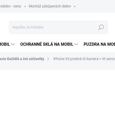
obilov - cena
Montáž zakúpených dielov
Hľadať
MOBIL
OCHRANNÉ SKLÁ NA MOBIL
PUZDRA NA MO
cie tlačidlá a iné súčiastky
iPhone XS predná ID kamera + IR senz
otenia
9,90 €
8,05 €
bez DPH
Jednotková
VYPREDANÉ
cena: