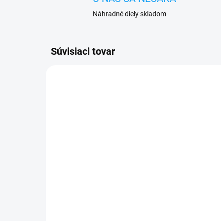
Náhradné diely skladom
Súvisiaci tovar
SKLADOM
iPhone XS displej lcd +
Ot
dotykové sklo (INCELL)
puz
čie
+ lepiaca páska pod displej