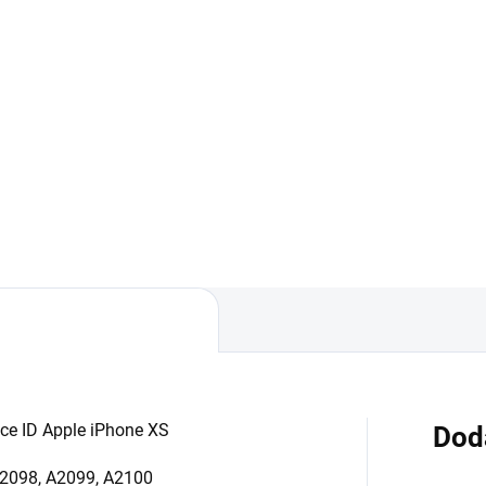
99 €
3,50 €
Detail
Detai
áruka 24 mesiacov✅ Doprava
✅ Záruka 24 mesiacov✅ Dop
 nákupe nad 60€ ZDARMA✅
pri nákupe nad 60€ ZDARMA
úpený tovar je možné do
Zakúpený tovar je možné do
dní vrátiť✅ Perfektná ochrana
30 dní vrátiť✅ Perfektná och
ilu pred poškodením
mobilu pred poškodením
ace ID Apple iPhone XS
Dod
A2098, A2099, A2100