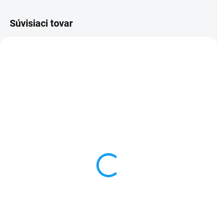
Súvisiaci tovar
SKLADOM
VYPREDANÉ
Batéria iPhone XS
iPhone XS predná ID
2658mAh
kamera + IR senzor
14,50 €
9,90 €
Detail
Detail
✅ Záruka 1 rok na kapacitu
✅ Záruka 24 mesiacov✅ Doprava
min. 80%✅ Doprava pri nákupe
pri nákupe nad 60€ ZDARMA✅
nad 60€ ZDARMA✅ Zakúpený
Zakúpený tovar je možné do