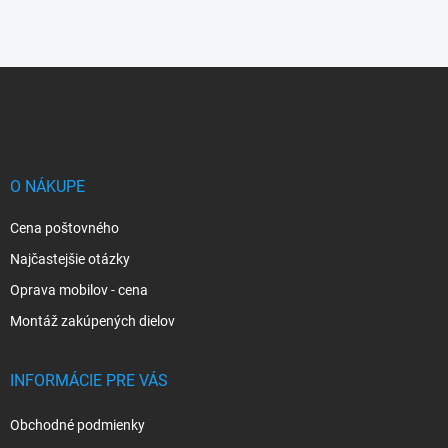
Z
á
p
ä
t
i
O NÁKUPE
e
Cena poštovného
Najčastejšie otázky
Oprava mobilov - cena
Montáž zakúpených dielov
INFORMÁCIE PRE VÁS
Obchodné podmienky