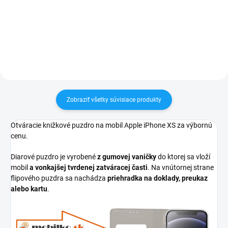
tovar je možné do 30 dní vrátiť✅
30 dní vrátiť✅ Možnosť nechať
Možnosť nechať zakúpený diel
zakúpený diel namontovať
namontovať
Zobraziť všetky súvisiace produkty
Otváracie knižkové puzdro na mobil Apple iPhone XS za výbornú
cenu.
Diarové puzdro je vyrobené
z gumovej vaničky
do ktorej sa vloží
mobil
a vonkajšej tvrdenej zatváracej časti
. Na vnútornej strane
flipového puzdra sa nachádza
priehradka na doklady, preukaz
alebo kartu
.