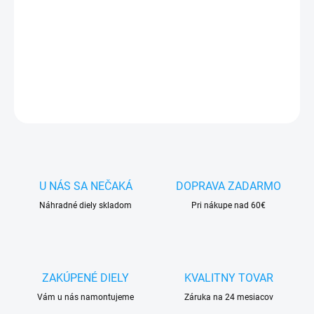
✅ Doprava
pri nákupe
nad 60€ ZDARMA
✅
Zakúpený tovar je možné
do 30 dní vrátiť
✅ Perfektná
ochrana
mobilu
pred poškodením
DETAILNÉ INFORMÁCIE
OPÝTAŤ SA
STRÁŽIŤ
U NÁS SA NEČAKÁ
DOPRAVA ZADARMO
Náhradné diely skladom
Pri nákupe nad 60€
ZAKÚPENÉ DIELY
KVALITNY TOVAR
Vám u nás namontujeme
Záruka na 24 mesiacov