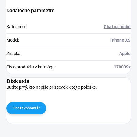
Dodatočné parametre
Kategória
:
Obal na mobil
Model
:
iPhone XS
Značka
:
Apple
Číslo produktu v katalógu
:
170009z
Diskusia
Buďte prvý, kto napíše príspevok k tejto položke.
Pridať komentár