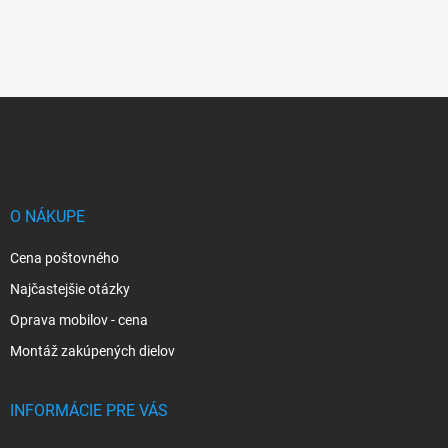
Z
á
p
ä
t
i
O NÁKUPE
e
Cena poštovného
Najčastejšie otázky
Oprava mobilov - cena
Montáž zakúpených dielov
INFORMÁCIE PRE VÁS