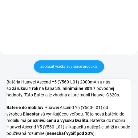
60€ ZDARMA✅ Zakúpený tovar je
Zakúpený tovar je možné do
možné do 30 dní vrátiť✅
30 dní vrátiť✅ Možnosť nechať
Vynikajúca ochrana displeja pred
zakúpený diel namontovať
poškodením
Zobraziť všetky súvisiace produkty
Batéria Huawei Ascend Y5 (Y560-L01) 2000mAh u nás
so
zárukou 1 rok
na kapacitu
minimálne 80%
z pôvodnej
hodnoty. Táto Batéria je vhodná aj pre mobil Huawei G620s.
Batérie do mobilov
Huawei Ascend Y5 (Y560-L01)
od
výrobcu
Bluestar
sú vynikajúcou voľbou. Táto nová batéria do
mobilu má
priaznivú cenu a vysokú kvalitu
. Baterka do mobilu
Huawei Ascend Y5 (Y560-L01) si kapacitu najlepšie udrží ak bude
používaná rozumne (
nenechať vybiť pod 20%
).