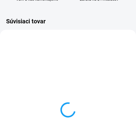
Súvisiaci tovar
SKLADOM
SKLADOM
Ochranné sklo Huawei
Huawei Ascend Y560
Ascend Y560
dotykové sklo
1 €
1 €
Do košíka
Detail
✅ Tovar skladom - posielame do
✅ Záruka 24 mesiacov✅ Doprava
24h✅ Doprava pri nákupe nad
pri nákupe nad 60€ ZDARMA✅