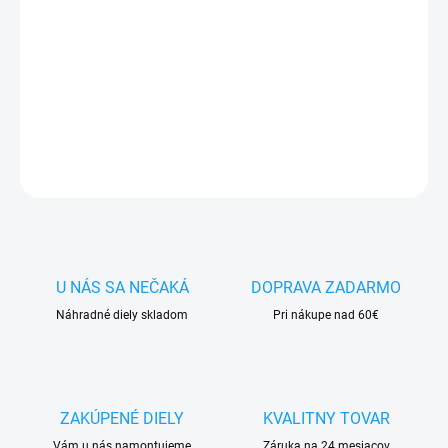
✅ Záruka
1 rok
na kapacitu min.
80%
✅ Doprava
pri nákupe
nad 60€ ZDARMA
✅
Zakúpený tovar je možné
do 30 dní vrátiť
✅ Možnosť
nechať
zakúpený diel
namontovať
DETAILNÉ INFORMÁCIE
OPÝTAŤ SA
STRÁŽIŤ
U NÁS SA NEČAKÁ
DOPRAVA ZADARMO
Náhradné diely skladom
Pri nákupe nad 60€
ZAKÚPENÉ DIELY
KVALITNY TOVAR
Vám u nás namontujeme
Záruka na 24 mesiacov