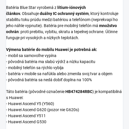
Batéria Blue Star vyrobená z
lítium-iónových
článkov.
Obsahuje
duálny IC ochranný systém
, ktorý kontroluje
stabilitu toku prúdu medzi batériou a telefónom (neprekvapí ho
jeho náhle vypnutie). Batéria pre mobilný telefón má
množstvo
ochrán
: proti prebitiu, vybitiu, skratu a tepelnej ochrane. Účinne
funguje pri vysokých a nízkych teplotách.
Výmena batérie do mobilu Huawei je potrebná ak:
- mobil sa samovoľne vypína
- pôvodná batéria ma slabú výdrž a nízku kapacitu
- mobilný telefón sa rýchlo vybíja
- batéria v mobile sa nafúkla alebo zmenila svoj tvar a objem
- pôvodná batéria sa nedá dobiť doplna na 100%
Táto batéria (pôvodné označenie
HB474284RBC
) je kompatibilná
s Huawei:
- Huawei Ascend Y5 (Y560)
- Huawei Ascend G620 (pozor nie G620s)
- Huawei Ascend Y511
- Huawei Ascend G530