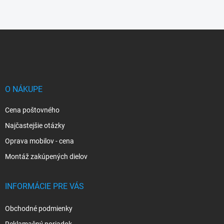
Z
á
p
ä
t
i
O NÁKUPE
e
Cena poštovného
Najčastejšie otázky
Oprava mobilov - cena
Montáž zakúpených dielov
INFORMÁCIE PRE VÁS
Obchodné podmienky