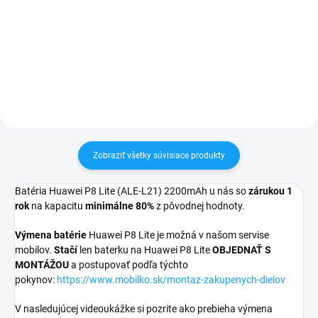
pri nákupe nad 60€ ZDARMA✅
✅ Záruka 24 mesiacov✅ Doprava
Zakúpený tovar je možné do
pri nákupe nad 60€ ZDARMA✅
30 dní vrátiť✅ Tovar skladom -
Zakúpený tovar je možné do
odosielame ihneď po objednaní
30 dní vrátiť✅ Perfektná ochrana
mobilu pred poškodením
Zobraziť všetky súvisiace produkty
Batéria Huawei P8 Lite (ALE-L21) 2200mAh u nás so
zárukou 1
rok
na kapacitu
minimálne 80%
z pôvodnej hodnoty.
Výmena batérie
Huawei P8 Lite je možná v našom servise
mobilov.
Stačí
len baterku na Huawei P8 Lite
OBJEDNAŤ S
MONTÁŽOU
a postupovať podľa týchto
pokynov:
https://www.mobilko.sk/montaz-zakupenych-dielov
V nasledujúcej videoukážke si pozrite ako prebieha výmena