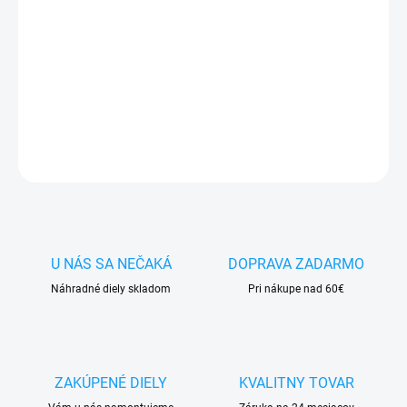
✅ Záruka
1 rok
na kapacitu min.
80%
✅ Doprava
pri nákupe
nad 60€ ZDARMA
✅
Zakúpený tovar je možné
do 30 dní vrátiť
✅ Možnosť
nechať
zakúpený diel
namontovať
DETAILNÉ INFORMÁCIE
OPÝTAŤ SA
STRÁŽIŤ
U NÁS SA NEČAKÁ
DOPRAVA ZADARMO
Náhradné diely skladom
Pri nákupe nad 60€
ZAKÚPENÉ DIELY
KVALITNY TOVAR