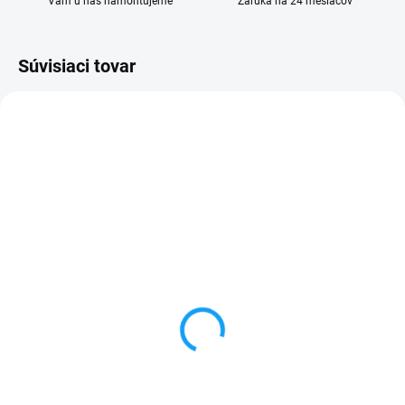
Vám u nás namontujeme
Záruka na 24 mesiacov
Súvisiaci tovar
VYPREDANÉ
SKLADOM
Sada skrutkovačov na
Otváracie knižkové
opravu mobilu
puzdro Huawei P8 Lite
(ALE-L21) čierna
3 €
5,99 €
Detail
Do košíka
✅ Záruka 24 mesiacov✅ Doprava