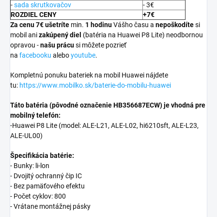
-
sada skrutkovačov
- 3€
ROZDIEL CENY
+7€
Za cenu 7€ ušetríte
min.
1 hodinu
Vášho času a
nepoškodíte
si
mobil ani
zakúpený diel
(batéria na Huawei P8 Lite) neodbornou
opravou -
našu prácu
si môžete pozrieť
na
facebooku
alebo
youtube
.
Kompletnú ponuku bateriek na mobil Huawei nájdete
tu:
https://www.mobilko.sk/baterie-do-mobilu-huawei
Táto batéria (pôvodné označenie HB356687ECW) je vhodná pre
mobilný telefón:
-Huawei P8 Lite (model: ALE-L21, ALE-L02, hi6210sft, ALE-L23,
ALE-UL00)
Špecifikácia batérie:
- Bunky: li-lon
- Dvojitý ochranný čip IC
- Bez pamäťového efektu
- Počet cyklov: 800
- Vrátane montážnej pásky