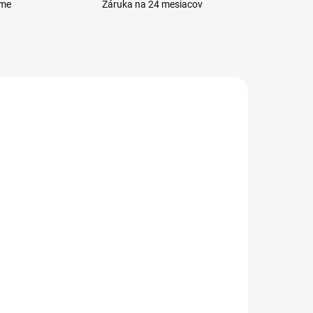
eme
Záruka na 24 mesiacov
ADOM
SKLADOM
e
Zadný kryt batérie
Huawei P8 Lite (ALE-L21)
čierna
2,99 €