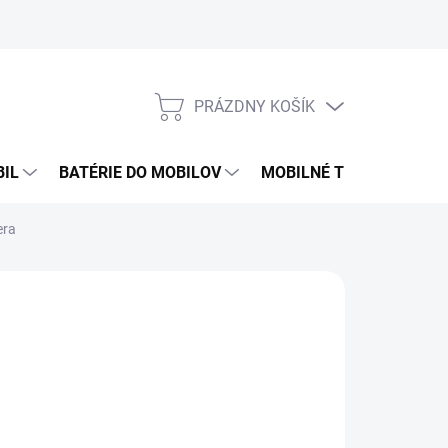
PRÁZDNY KOŠÍK
NÁKUPNÝ
KOŠÍK
BIL
BATÉRIE DO MOBILOV
MOBILNÉ TELEFÓNY
era