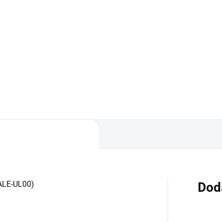
Detai
Do košíka
✅ Záruka 1 rok na kapacitu
min. 80%✅ Doprava pri náku
áruka 24 mesiacov✅ Doprava
nad 60€ ZDARMA✅ Zakúpen
 nákupe nad 60€ ZDARMA✅
tovar je možné do 30 dní vrát
úpený tovar je možné do
Možnosť nechať zakúpený die
dní vrátiť✅ Perfektná ochrana
namontovať
ilu pred poškodením
 ALE-UL00)
Dod