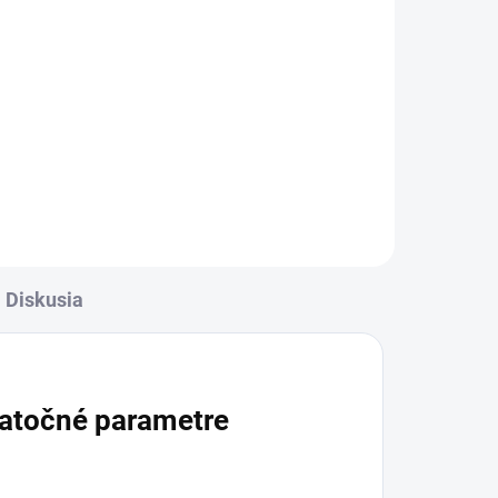
l
Do košíka
pe
✅ Záruka 24 mesiacov✅ Doprava
ý
pri nákupe nad 60€ ZDARMA✅
iť✅
Zakúpený tovar je možné do
l
30 dní vrátiť✅ Možnosť nechať
zakúpený diel namontovať
Diskusia
atočné parametre