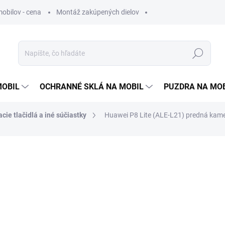
obilov - cena
Montáž zakúpených dielov
Hľadať
MOBIL
OCHRANNÉ SKLÁ NA MOBIL
PUZDRA NA MO
cie tlačidlá a iné súčiastky
Huawei P8 Lite (ALE-L21) predná kam
otenia
2 €
1,63 €
bez DPH
Jednotková
SKLADOM
cena: