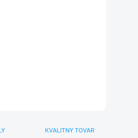
026
Pridať do košíka
0€ ZDARMA
o 30 dní vrátiť
 diel
namontovať
OPÝTAŤ SA
STRÁŽIŤ
LY
KVALITNY TOVAR