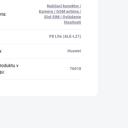
Nabíjací konektor /
Kamera / GSM anténa /
ria
:
Slot SIM / Ovládanie
hlasitosti
P8 Lite (ALE-L21)
a
:
Huawei
produktu v
76018
gu
: