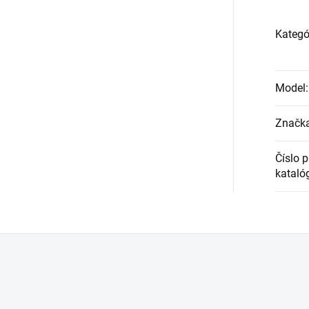
Kategó
Model
:
Značk
Číslo 
kataló