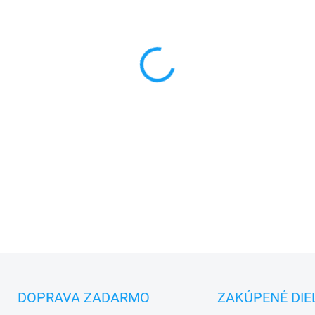
MONTÁŽ
MÔŽEME DORUČIŤ DO:
11.8.2
−
+
✅
Záruka 24 mesiacov
✅ Doprava
pri nákupe
nad 6
✅
Zakúpený tovar je možné
d
✅ Možnosť
nechať
zakúpený
DETAILNÉ INFORMÁCIE
DOPRAVA ZADARMO
ZAKÚPENÉ DIE