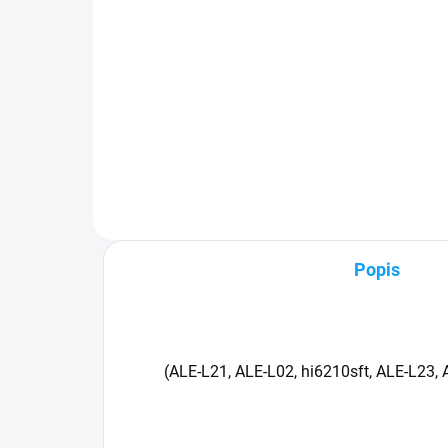
Detail
✅ Záruka 24 mesiacov✅ Doprava
✅ Z
pri nákupe nad 60€ ZDARMA✅
pri
Zakúpený tovar je možné do
Zak
30 dní vrátiť✅ Možnosť nechať
30 
zakúpený diel namontovať
mob
Popis
(ALE-L21, ALE-L02, hi6210sft, ALE-L23,