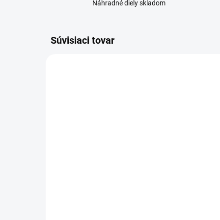
Náhradné diely skladom
Súvisiaci tovar
SKLADOM
Huawei P8 Lite (ALE-L21)
Ot
displej lcd + dotykové
pu
sklo čierna
(AL
18,50 €
5,