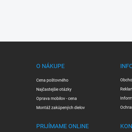
Z
á
p
ä
O NÁKUPE
INF
t
i
Obcho
Cena poštovného
e
Rekla
Najčastejšie otázky
Inform
Oprava mobilov - cena
Ochra
Montáž zakúpených dielov
PRIJÍMAME ONLINE
KON