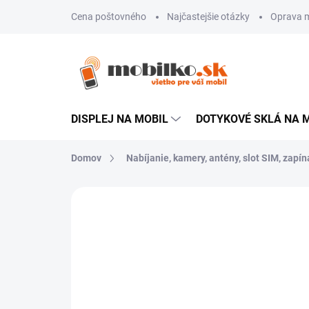
Prejsť
Cena poštovného
Najčastejšie otázky
Oprava m
na
obsah
DISPLEJ NA MOBIL
DOTYKOVÉ SKLÁ NA 
Domov
Nabíjanie, kamery, antény, slot SIM, zapína
Neohodnotené
Podrobnosti hodn