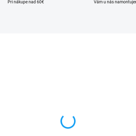
Pri nákupe nad 60€
Vám u nás namontuj
SKLADOM
SKL
váracie knižkové
Batéria Huawei P8 Lit
zdro Huawei P8 Lite
(ALE-L21) 2200mAh
E-L21) čierna
10,50 €
99 €