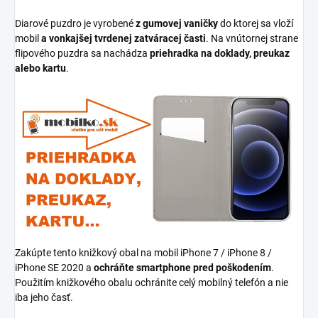
Diarové puzdro je vyrobené
z gumovej vaničky
do ktorej sa vloží
mobil
a vonkajšej tvrdenej zatváracej časti
. Na vnútornej strane
flipového puzdra sa nachádza
priehradka na doklady, preukaz
alebo kartu
.
Zakúpte tento knižkový obal na mobil iPhone 7 / iPhone 8 /
iPhone SE 2020 a
ochráňte smartphone pred poškodením
.
Použitím knižkového obalu ochránite celý mobilný telefón a nie
iba jeho časť.