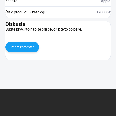
Značka
:
Apple
Číslo produktu v katalógu
:
170005z
Diskusia
Buďte prvý, kto napíše príspevok k tejto položke.
Pridať komentár
Z
á
p
ä
t