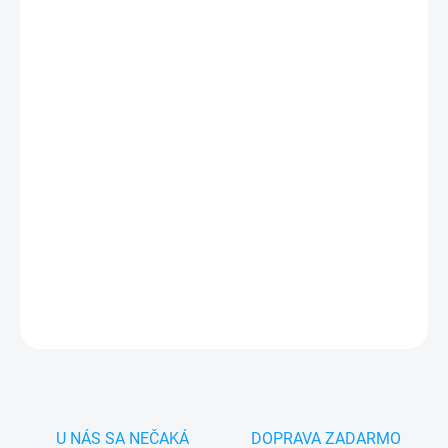
MÔŽEME DORUČIŤ DO:
ZVOĽTE VARIANT
−
+
Pridať do košíka
✅
Záruka 24 mesiacov
✅ Doprava
pri nákupe
nad 60€ ZDARMA
✅
Zakúpený tovar je možné
do 30 dní vrátiť
✅ Perfektná
ochrana
mobilu
pred poškodením
DETAILNÉ INFORMÁCIE
OPÝTAŤ SA
STRÁŽIŤ
U NÁS SA NEČAKÁ
DOPRAVA ZADARMO