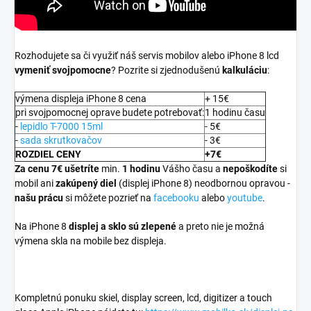
Rozhodujete sa či využiť náš servis mobilov alebo iPhone 8 lcd
vymeniť svojpomocne
? Pozrite si zjednodušenú
kalkuláciu
:
výmena displeja iPhone 8 cena
+ 15€
pri svojpomocnej oprave budete potrebovať:
1 hodinu času
-
lepidlo T-7000 15ml
- 5€
-
sada skrutkovačov
- 3€
ROZDIEL CENY
+7€
Za cenu 7€ ušetríte
min.
1 hodinu
Vášho času a
nepoškodíte
si
mobil ani
zakúpený diel
(displej iPhone 8) neodbornou opravou -
našu prácu
si môžete pozrieť na
facebooku
alebo
youtube
.
Na iPhone 8
displej a
sklo sú zlepené
a preto nie je možná
výmena skla na mobile bez displeja.
Kompletnú ponuku skiel, display screen, lcd, digitizer a touch