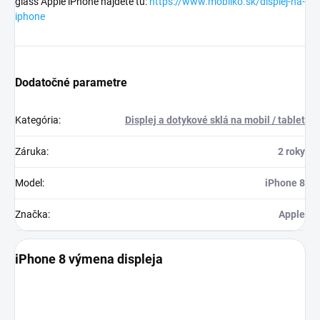
glass Apple iPhone nájdete tu:
https://www.mobilko.sk/displej-na-
iphone
Dodatočné parametre
Kategória
:
Displej a dotykové sklá na mobil / tablet
Záruka
:
2 roky
Model
:
iPhone 8
Značka
:
Apple
iPhone 8 výmena displeja