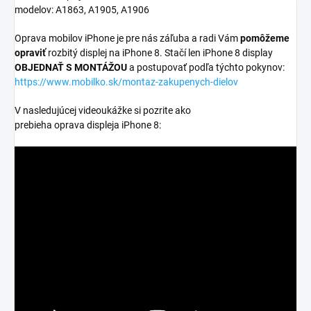
modelov: A1863, A1905, A1906
Oprava mobilov iPhone je pre nás záľuba a radi Vám
pomôžeme
opraviť
rozbitý displej na iPhone 8. Stačí len iPhone 8 display
OBJEDNAŤ S MONTÁŽOU
a postupovať podľa týchto pokynov:
https://www.mobilko.sk/montaz-zakupenych-dielov
V nasledujúcej videoukážke si pozrite ako
prebieha oprava displeja iPhone 8: