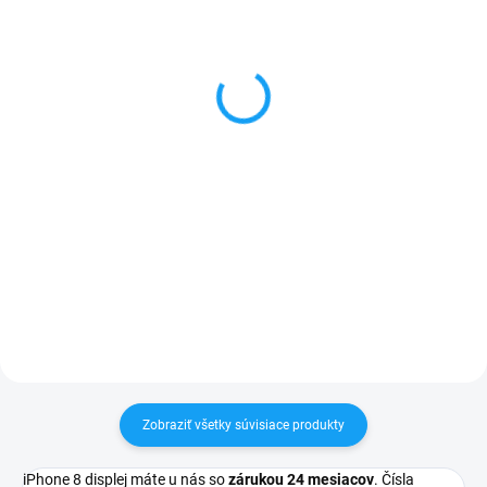
Batéria iPhone 8
iPhone 8 predná kamera
1821mAh
+ proximity senzor
10,90 €
8,40 €
Detail
Detail
✅ Záruka 1 rok na kapacitu
✅ Záruka 24 mesiacov✅ Doprava
min. 80%✅ Doprava pri nákupe
pri nákupe nad 60€ ZDARMA✅
nad 60€ ZDARMA✅ Zakúpený
Zakúpený tovar je možné do
tovar je možné do 30 dní vrátiť✅
30 dní vrátiť✅ Možnosť nechať
Možnosť nechať zakúpený diel
zakúpený diel namontovať
namontovať
Zobraziť všetky súvisiace produkty
iPhone 8 displej máte u nás so
zárukou 24 mesiacov
. Čísla