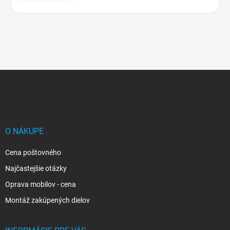
Z
á
p
ä
t
i
O NÁKUPE
e
Cena poštovného
Najčastejšie otázky
Oprava mobilov - cena
Montáž zakúpených dielov