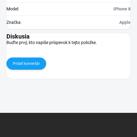
Model
:
iPhone 8
Značka
:
Apple
Diskusia
Buďte prvý, kto napíše príspevok k tejto položke.
Pridať komentár
Z
á
p
ä