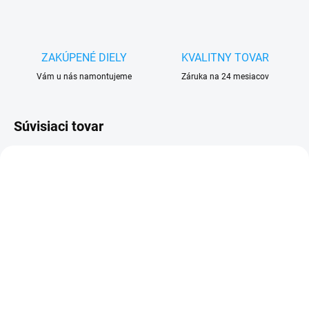
ZAKÚPENÉ DIELY
KVALITNY TOVAR
Vám u nás namontujeme
Záruka na 24 mesiacov
Súvisiaci tovar
VYPREDANÉ
VYPREDANÉ
Bluestar sieťový adaptér
iPhone 8 predná kamera
/ nabíjačka + kábel
+ proximity senzor