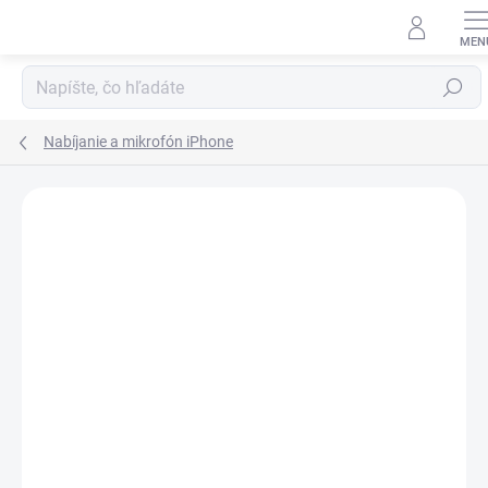
Prejsť
na
obsah
Hľadať
Nabíjanie a mikrofón iPhone
Neohodnotené
Podrobnosti hodnotenia