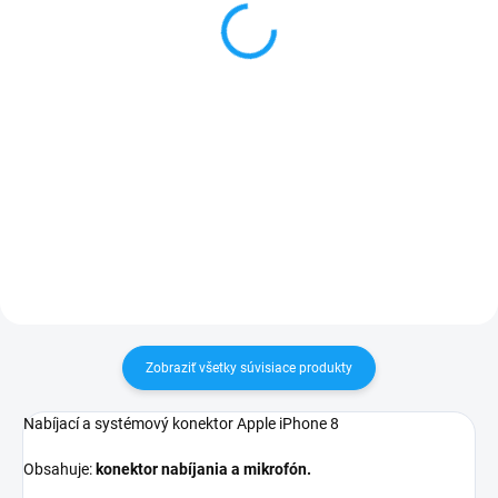
iPhone 8pin
8,40 €
5,99 €
Detail
Detail
✅ Záruka 24 mesiacov✅ Doprava
pri nákupe nad 60€ ZDARMA✅
✅ Záruka 24 mesiacov✅ Doprava
Zakúpený tovar je možné do
pri nákupe nad 60€ ZDARMA✅
30 dní vrátiť✅ Možnosť nechať
Zakúpený tovar je možné do
zakúpený diel namontovať
30 dní vrátiť✅ Tovar skladom -
odosielame ihneď po objednaní
Zobraziť všetky súvisiace produkty
Nabíjací a systémový konektor Apple iPhone 8
Obsahuje:
konektor nabíjania a mikrofón.