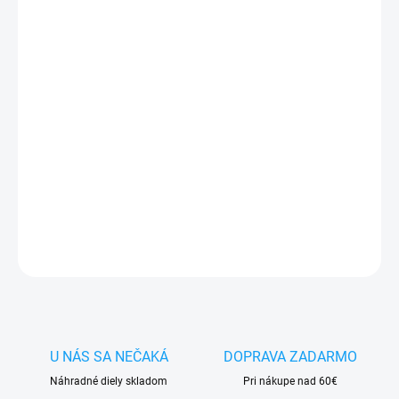
MÔŽEME DORUČIŤ DO:
11.8.2026
−
+
Pridať do košíka
✅
Záruka 24 mesiacov
✅ Doprava
pri nákupe
nad 60€ ZDARMA
✅
Zakúpený tovar je možné
do 30 dní vrátiť
✅ Tovar
skladom
-
odosielame ihneď
po objednaní
DETAILNÉ INFORMÁCIE
OPÝTAŤ SA
STRÁŽIŤ
U NÁS SA NEČAKÁ
DOPRAVA ZADARMO
Náhradné diely skladom
Pri nákupe nad 60€