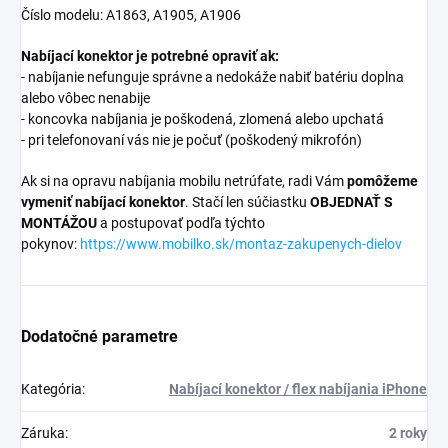
Číslo modelu: A1863, A1905, A1906
Nabíjací konektor je potrebné opraviť ak:
- nabíjanie nefunguje správne a nedokáže nabiť batériu doplna
alebo vôbec nenabije
- koncovka nabíjania je poškodená, zlomená alebo upchatá
- pri telefonovaní vás nie je počuť (poškodený mikrofón)
Ak si na opravu nabíjania mobilu netrúfate, radi Vám
pomôžeme
vymeniť nabíjací konektor
. Stačí len súčiastku
OBJEDNAŤ S
MONTÁŽOU
a postupovať podľa týchto
pokynov:
https://www.mobilko.sk/montaz-zakupenych-dielov
Dodatočné parametre
Kategória
:
Nabíjací konektor / flex nabíjania iPhone
Záruka
:
2 roky