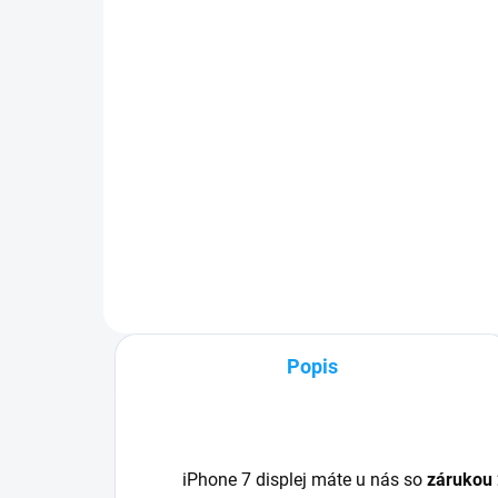
8 /
10,90 €
5,
Detail
✅ Záruka 1 rok na kapacitu
min. 80%✅ Doprava pri nákupe
✅ Z
nad 60€ ZDARMA✅ Zakúpený
pri
tovar je možné do 30 dní vrátiť✅
Zak
Možnosť nechať zakúpený diel
30 
namontovať
mob
Popis
iPhone 7 displej máte u nás so
zárukou 