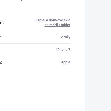
Displej a dotykové sklá
ria
:
na mobil / tablet
a
:
2 roky
iPhone 7
a
:
Apple