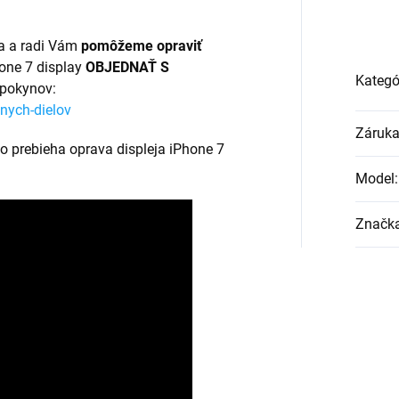
ba a radi Vám
pomôžeme opraviť
hone 7 display
OBJEDNAŤ S
Kategó
 pokynov:
nych-dielov
Záruk
ko prebieha oprava displeja iPhone 7
Model
:
Značk