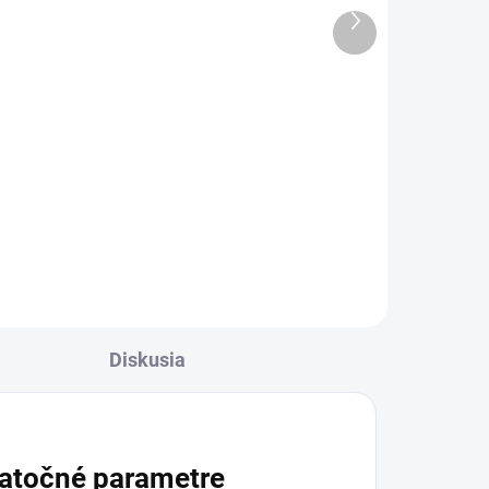
Ďalší
6,90 €
produkt
Detail
✅ Záruka 24 mesiacov✅ Doprava
pri nákupe nad 60€ ZDARMA✅
 do
Zakúpený tovar je možné do
d
30 dní vrátiť✅ Možnosť nechať
r je
zakúpený diel namontovať
pred
Diskusia
atočné parametre