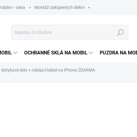
obilov - cena
Montáž zakúpených dielov
Hľadať
MOBIL
OCHRANNÉ SKLÁ NA MOBIL
PUZDRA NA MO
 + dotykové sklo
+ nabíjací kábel na iPhone ZDARMA
otenia
16,90 €
13,74 €
bez DPH
Jednotková
ZVOĽTE VARIANT
cena: