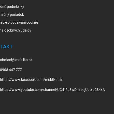
dné podmienky
mačný poriadok
ácie o používaní cookies
na osobných údajov
TAKT
obchod
@
mobilko.sk
0908 447 777
https://www.facebook.com/mobilko.sk
https://www.youtube.com/channel/UCrK2p3wDmn4ijUdtxcC84xA
.