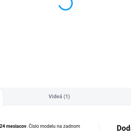
 iPhone SE 2020
2020
99 €
3,90 €
Detail
Do košíka
áruka 24 mesiacov✅ Doprava
✅ Tovar skladom - posielame
 nákupe nad 60€ ZDARMA✅
24h✅ Doprava pri nákupe na
úpený tovar je možné do
60€ ZDARMA✅ Zakúpený tova
dní vrátiť✅ Perfektná ochrana
možné do 30 dní vrátiť✅
ilu pred poškodením
Vynikajúca ochrana displeja 
poškodením
Videá (1)
24 mesiacov
. Číslo modelu na zadnom
Dod