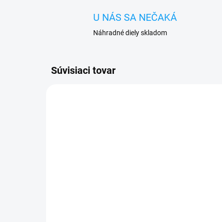
U NÁS SA NEČAKÁ
Náhradné diely skladom
Súvisiaci tovar
SKLADOM
Batéria iPhone 7
Ot
1960mAh
puz