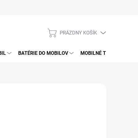
PRÁZDNY KOŠÍK
NÁKUPNÝ
KOŠÍK
BIL
BATÉRIE DO MOBILOV
MOBILNÉ TELEFÓNY