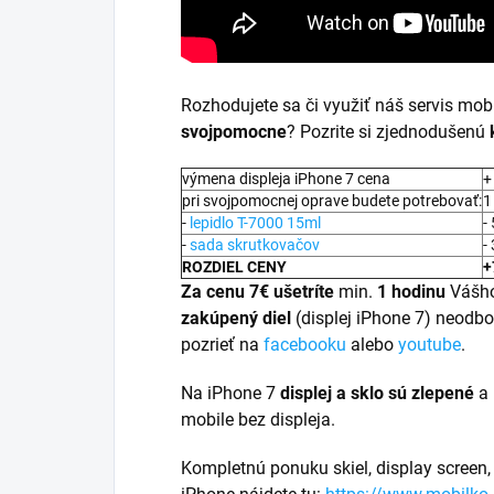
Rozhodujete sa či využiť náš servis mob
svojpomocne
? Pozrite si zjednodušenú
výmena displeja iPhone 7 cena
+
pri svojpomocnej oprave budete potrebovať:
1
-
lepidlo T-7000 15ml
-
-
sada skrutkovačov
-
ROZDIEL CENY
+
Za cenu 7€ ušetríte
min.
1 hodinu
Vášh
zakúpený diel
(displej iPhone 7) neodb
pozrieť na
facebooku
alebo
youtube
.
Na iPhone 7
displej a
sklo sú zlepené
a 
mobile bez displeja.
Kompletnú ponuku skiel, display screen, l