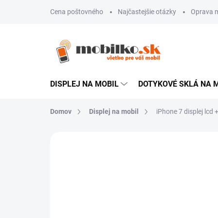
Prejsť
Cena poštovného
Najčastejšie otázky
Oprava m
na
obsah
DISPLEJ NA MOBIL
DOTYKOVÉ SKLÁ NA 
Domov
Displej na mobil
iPhone 7 displej lcd
Neohodnotené
Podrobnosti hodn