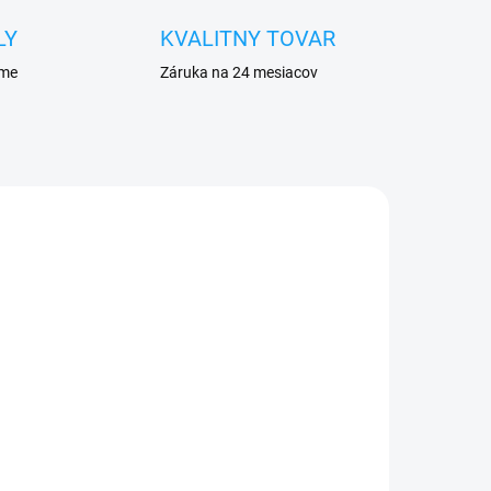
LY
KVALITNY TOVAR
eme
Záruka na 24 mesiacov
ADOM
SKLADOM
7 /
Flex home button Apple
iPhone 7 + tlačidlo