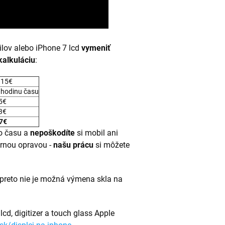
ilov alebo iPhone 7 lcd
vymeniť
kalkuláciu
:
 15€
 hodinu času
 5€
 3€
7€
o času a
nepoškodíte
si mobil ani
ornou opravou -
našu prácu
si môžete
preto nie je možná výmena skla na
cd, digitizer a touch glass Apple