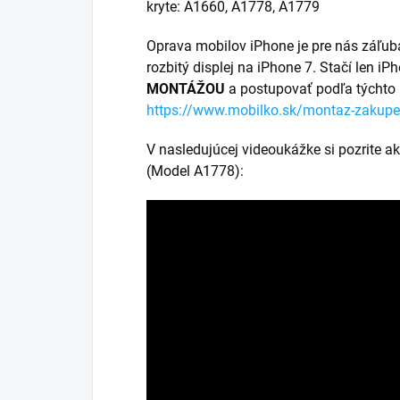
kryte: A1660, A1778, A1779
Oprava mobilov iPhone je pre nás záľu
rozbitý displej na iPhone 7. Stačí len iP
MONTÁŽOU
a postupovať podľa týchto
https://www.mobilko.sk/montaz-zakupe
V nasledujúcej videoukážke si pozrite a
(Model A1778):