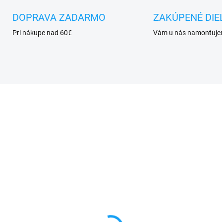
DOPRAVA ZADARMO
ZAKÚPENÉ DIE
Pri nákupe nad 60€
Vám u nás namontuj
SKLADOM
SKL
váracie knižkové
Ochranné sklo iPhone 
dro iPhone 7 / iPhone
iPhone 8 / iPhone SE