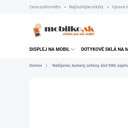
Prejsť
Cena poštovného
Najčastejšie otázky
Oprava m
na
obsah
DISPLEJ NA MOBIL
DOTYKOVÉ SKLÁ NA 
Domov
Nabíjanie, kamery, antény, slot SIM, zapína
Neohodnotené
Podrobnosti hodn