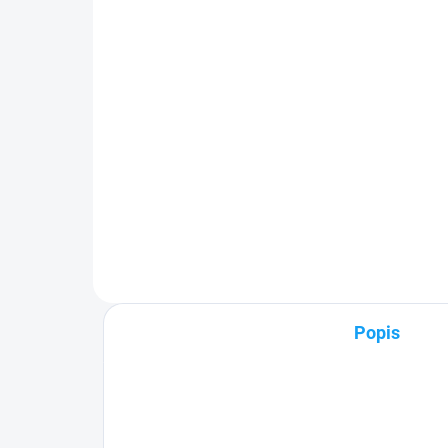
+ nabíjací kábel na iPhone
+ n
ZDARMA
ZD
16,90 €
16
Detail
✅ Záruka 24 mesiacov✅ Doprava
✅ Z
pri nákupe nad 60€ ZDARMA✅
pri
Zakúpený tovar je možné do
Zak
30 dní vrátiť✅ Možnosť nechať
30 
zakúpený diel namontovať
zak
Popis