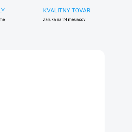
LY
KVALITNY TOVAR
eme
Záruka na 24 mesiacov
ADOM
SKLADOM
7 /
Obal na mobil Apple
iPhone 7 / 8 / SE 2020 -