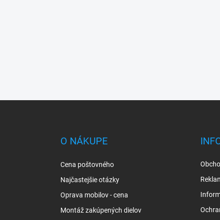
Z
á
p
ä
O NÁKUPE
INF
t
i
Obcho
Cena poštovného
e
Rekla
Najčastejšie otázky
Inform
Oprava mobilov - cena
Ochra
Montáž zakúpených dielov