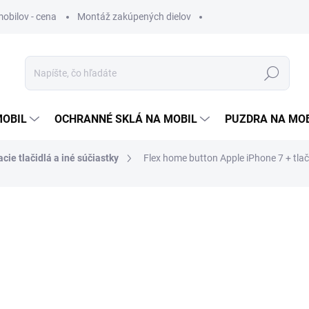
obilov - cena
Montáž zakúpených dielov
Hľadať
MOBIL
OCHRANNÉ SKLÁ NA MOBIL
PUZDRA NA MO
cie tlačidlá a iné súčiastky
Flex home button Apple iPhone 7 + tlač
otenia
6,90 €
5,61 €
bez DPH
Jednotková
ZVOĽTE VARIANT
cena: