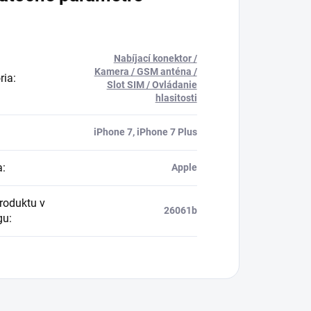
Nabíjací konektor /
Kamera / GSM anténa /
ria
:
Slot SIM / Ovládanie
hlasitosti
iPhone 7, iPhone 7 Plus
a
:
Apple
produktu v
26061b
gu
: