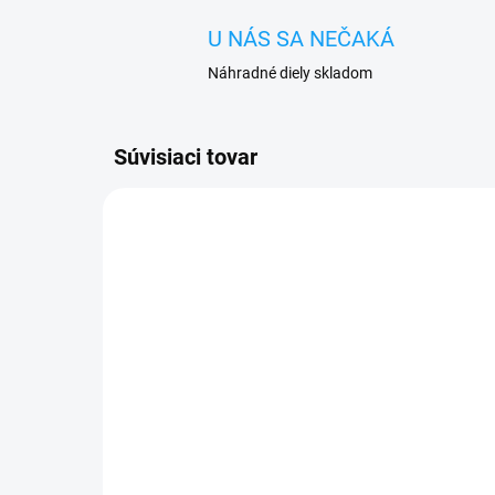
U NÁS SA NEČAKÁ
Náhradné diely skladom
Súvisiaci tovar
SKLADOM
iPhone 7 displej lcd +
iPh
dotykové sklo
+ d