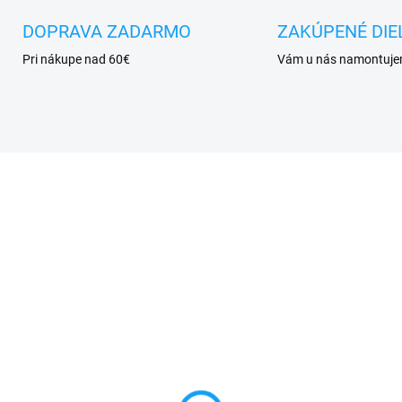
DOPRAVA ZADARMO
ZAKÚPENÉ DIE
Pri nákupe nad 60€
Vám u nás namontuj
SKLADOM
SKL
one 7 Plus displej lcd
Ochranné sklo iPhone 
otykové sklo
iPhone 8 / iPhone SE