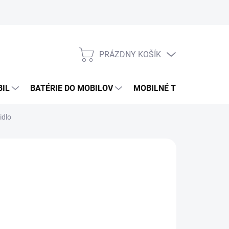
PRÁZDNY KOŠÍK
NÁKUPNÝ
KOŠÍK
BIL
BATÉRIE DO MOBILOV
MOBILNÉ TELEFÓNY
idlo