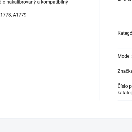
dlo nakalibrovaný a kompatibilný
A1778, A1779
Kategó
Model
:
Značk
Číslo 
kataló