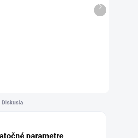
SOFT silikon čierne
Ďalší
produkt
4,90 €
Do košíka
 do
✅ Záruka 24 mesiacov✅ Doprava
d
pri nákupe nad 60€ ZDARMA✅
r je
Zakúpený tovar je možné do
30 dní vrátiť✅ Perfektná ochrana
pred
mobilu pred poškodením
Diskusia
atočné parametre