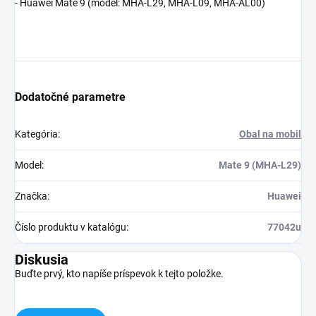
- Huawei Mate 9 (model:
MHA-L29, MHA-L09, MHA-AL00
)
Dodatočné parametre
Kategória
:
Obal na mobil
Model
:
Mate 9 (MHA-L29)
Značka
:
Huawei
Číslo produktu v katalógu
:
77042u
Diskusia
Buďte prvý, kto napíše príspevok k tejto položke.