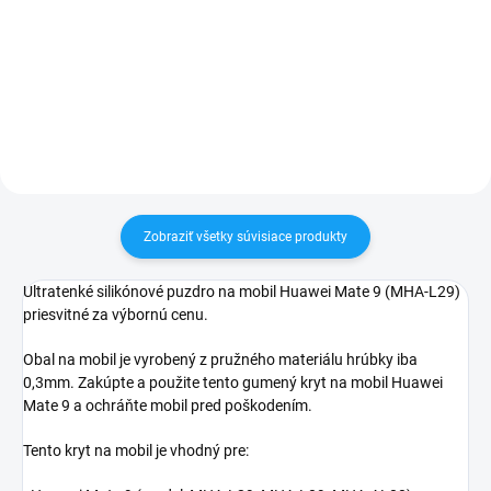
✅ Záruka 24 mesiacov✅ Doprava
✅ Záruka 24 mesiacov✅ Doprava
pri nákupe nad 60€ ZDARMA✅
pri nákupe nad 60€ ZDARMA✅
Zakúpený tovar je možné do
Zakúpený tovar je možné do
30 dní vrátiť✅ Tovar skladom -
30 dní vrátiť✅ Možnosť nechať
odosielame ihneď po objednaní
zakúpený diel namontovať
Zobraziť všetky súvisiace produkty
Ultratenké silikónové puzdro na mobil Huawei Mate 9 (MHA-L29)
priesvitné za výbornú cenu.
Obal na mobil je vyrobený z pružného materiálu hrúbky iba
0,3mm. Zakúpte a použite tento gumený kryt na mobil Huawei
Mate 9 a ochráňte mobil pred poškodením.
Tento kryt na mobil je vhodný pre: