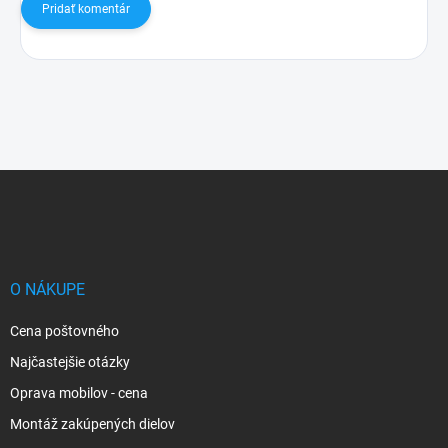
Pridať komentár
Z
á
p
ä
t
i
O NÁKUPE
e
Cena poštovného
Najčastejšie otázky
Oprava mobilov - cena
Montáž zakúpených dielov