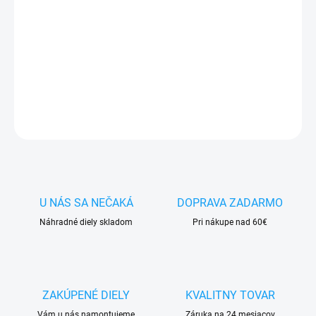
✅
Záruka 24 mesiacov
✅ Doprava
pri nákupe
nad 60€ ZDARMA
✅
Zakúpený tovar je možné
do 30 dní vrátiť
✅ Perfektná
ochrana
mobilu
pred poškodením
DETAILNÉ INFORMÁCIE
OPÝTAŤ SA
STRÁŽIŤ
U NÁS SA NEČAKÁ
DOPRAVA ZADARMO
Náhradné diely skladom
Pri nákupe nad 60€
ZAKÚPENÉ DIELY
KVALITNY TOVAR
Vám u nás namontujeme
Záruka na 24 mesiacov