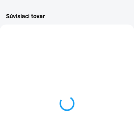
Súvisiaci tovar
SKLADOM
SKLADOM
Ultratenké gumené
Doska nabíjania a
puzdro Huawei Mate
mikrofón Huawei Mate 9
9 (MHA-L29) priesvitné
(MHA-L29)
1 €
4,90 €
Do košíka
Detail
✅ Záruka 24 mesiacov✅ Doprava
✅ Záruka 24 mesiacov✅ Doprava