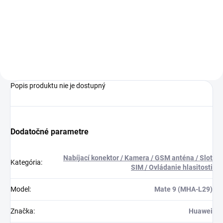
pri nákupe nad 60€ ZDARMA✅
pri nákupe nad 60€ ZDARMA✅
Zakúpený tovar je možné do
Zakúpený tovar je možné do
30 dní vrátiť✅ Perfektná ochrana
30 dní vrátiť✅ Tovar skladom -
mobilu pred poškodením
odosielame ihneď po objednaní
Popis produktu nie je dostupný
Dodatočné parametre
Nabíjací konektor / Kamera / GSM anténa / Slot
Kategória
:
SIM / Ovládanie hlasitosti
Model
:
Mate 9 (MHA-L29)
Značka
:
Huawei