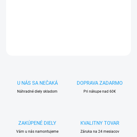
✅
Záruka 24 mesiacov
✅ Doprava
pri nákupe
nad 60€ ZDARMA
✅
Zakúpený tovar je možné
do 30 dní vrátiť
✅ Možnosť
nechať
zakúpený diel
namontovať
OPÝTAŤ SA
STRÁŽIŤ
U NÁS SA NEČAKÁ
DOPRAVA ZADARMO
Náhradné diely skladom
Pri nákupe nad 60€
ZAKÚPENÉ DIELY
KVALITNY TOVAR
Vám u nás namontujeme
Záruka na 24 mesiacov