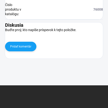
Číslo
produktu v
76008
katalógu
:
Diskusia
Buďte prvý, kto napíše príspevok k tejto položke.
Pridať komentár
Z
á
p
ä